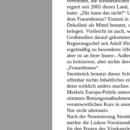
vertrieben, die westdeutsche
regiert seit 2005 dieses Lan
hatte: „Die kann das nicht!“
dem Frauenbonus? Einmal in ih
Dekolleté als Mittel benutzt, 
belegen. Vielleicht ist auch, 
Großmedien darauf gekommen z
Regierungschef seit Adolf Hi
regelmäßig zu besonderer öff
aber ist an ihrer Innen-, Auße
zu kritisieren, aber nichts dav
„Frauenbonus“.
Steinbrück benutzt dieses Sch
offenbar nichts Inhaltliches e
denn wirklich anders machen 
Merkels Europa-Politik unters
stimmen Rettungsmaßnahmen zu
verantwortlichen Kurs in unser
Nur nicht alternativ.
Nach der Nominierung Steinb
merkte die Linken-Vorsitzend
für den Posten des Vizekanzle