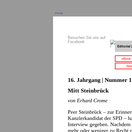
Anzeige
Besuchen Sie uns auf
Facebook
Editorial 
eBook-
New
16. Jahrgang | Nummer 1 
Mitt Steinbrück
von Erhard Crome
Peer Steinbrück – zur Erinneru
Kanzlerkandidat der SPD – ha
Interview gegeben. Nachdem e
mehr oder weniger zu Recht 