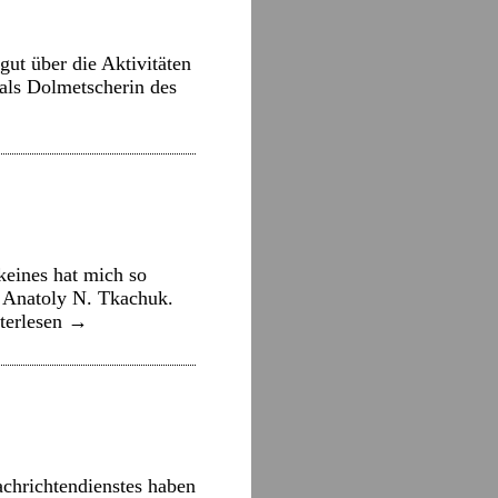
ut über die Aktivitäten
 als Dolmetscherin des
keines hat mich so
 Anatoly N. Tkachuk.
terlesen
→
chrichtendienstes haben