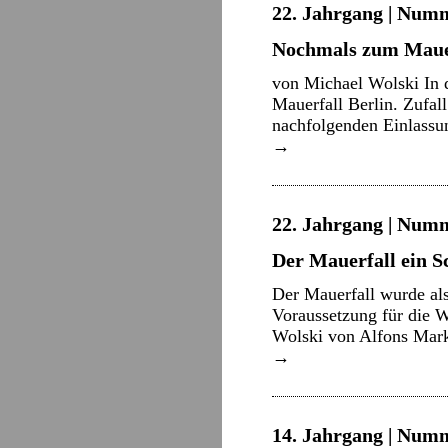
22. Jahrgang | Numm
Nochmals zum Mauer
von Michael Wolski In 
Mauerfall Berlin. Zufal
nachfolgenden Einlassu
→
22. Jahrgang | Numm
Der Mauerfall ein 
Der Mauerfall wurde als
Voraussetzung für die W
Wolski von Alfons Mark
→
14. Jahrgang | Numm