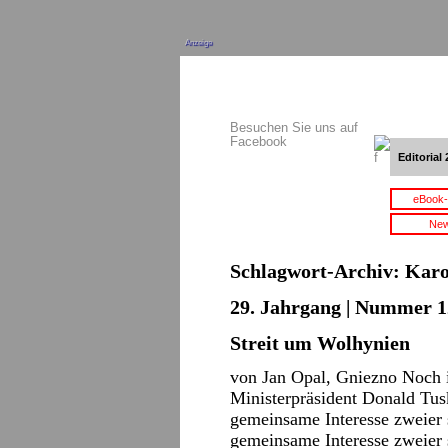
Anzeige
Besuchen Sie uns auf
Facebook
Editorial 
eBook-
New
Schlagwort-Archiv:
Karo
29. Jahrgang | Nummer 12
Streit um Wolhynien
von Jan Opal, Gniezno Noch
Ministerpräsident Donald Tus
gemeinsame Interesse zweier s
gemeinsame Interesse zweier 