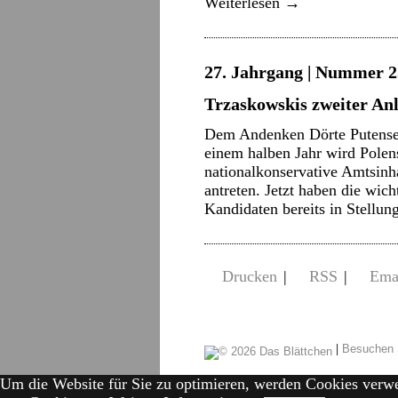
Weiterlesen
→
27. Jahrgang | Nummer 2
Trzaskowskis zweiter An
Dem Andenken Dörte Putense
einem halben Jahr wird Polens
nationalkonservative Amtsinh
antreten. Jetzt haben die wic
Kandidaten bereits in Stellu
Drucken
|
RSS
|
Ema
|
Besuchen 
Um die Website für Sie zu optimieren, werden Cookies verw