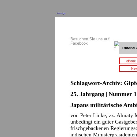
Anzeige
Besuchen Sie uns auf
Facebook
Editorial 
eBook-
New
Schlagwort-Archiv:
Gipf
25. Jahrgang | Nummer 12
Japans militärische Amb
von Peter Linke, zz. Almaty 
unbedingt ein guter Gastgeber
frischgebackenen Regierungsc
indischen Ministerpräsidente