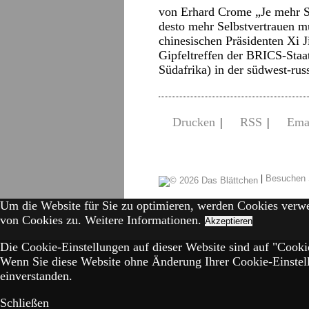
von Erhard Crome „Je mehr S
desto mehr Selbstvertrauen m
chinesischen Präsidenten Xi 
Gipfeltreffen der BRICS-Staat
Südafrika) in der südwest-ru
Drucken
|
RSS
|
Ema
|
Besuchen 
Um die Website für Sie zu optimieren, werden Cookies verw
von Cookies zu.
Weitere Informationen.
Akzeptieren
Die Cookie-Einstellungen auf dieser Website sind auf "Cookie
Wenn Sie diese Website ohne Änderung Ihrer Cookie-Einstell
einverstanden.
Schließen