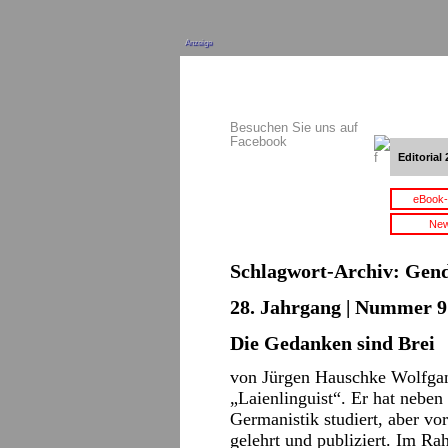
Anzeige
Besuchen Sie uns auf
Facebook
Editorial 
eBook-
New
Schlagwort-Archiv:
Gend
28. Jahrgang | Nummer 9 
Die Gedanken sind Brei
von Jürgen Hauschke Wolfgang
„Laienlinguist“. Er hat nebe
Germanistik studiert, aber vo
gelehrt und publiziert. Im R