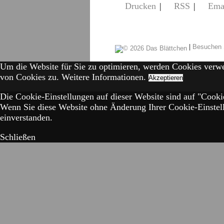
Drucken
|
RSS
|
Ema
|
Besuchen 
Um die Website für Sie zu optimieren, werden Cookies verw
von Cookies zu.
Weitere Informationen.
Akzeptieren
Die Cookie-Einstellungen auf dieser Website sind auf "Cookie
Wenn Sie diese Website ohne Änderung Ihrer Cookie-Einstell
einverstanden.
Schließen