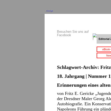
Anzeige
Besuchen Sie uns auf
Facebook
Editorial 
eBook-
New
Schlagwort-Archiv:
Frit
18. Jahrgang | Nummer 11
Erinnerungen eines alte
von Fritz E. Gericke „Jugend
der Dresdner Maler Georg Al
Autobiografie. Ein Konservati
Napoleons Führung ein plünd