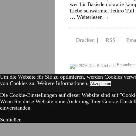
wer für Basisdemokratie kämpf
Liebe schwärmte, Jethro Tul
…
Weiterlesen
→
Drucken
|
RSS
|
Ema
|
Besuchen 
Um die Website für Sie zu optimieren, werden Cookies verw
von Cookies zu.
Weitere Informationen.
Akzeptieren
Die Cookie-Einstellungen auf dieser Website sind auf "Cookie
Wenn Sie diese Website ohne Änderung Ihrer Cookie-Einstell
einverstanden.
Schließen