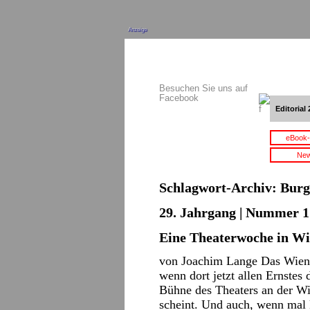
Anzeige
Besuchen Sie uns auf
Facebook
Editorial 
eBook-
New
Schlagwort-Archiv:
Burg
29. Jahrgang | Nummer 1 
Eine Theaterwoche in Wi
von Joachim Lange Das Wienpr
wenn dort jetzt allen Ernstes
Bühne des Theaters an der W
scheint. Und auch, wenn mal