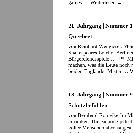
gab es …
Weiterlesen
→
21. Jahrgang | Nummer 16
Querbeet
von Reinhard Wengierek Mein
Shakespeares Leiche, Berliner
Bürgerelendsspiele … *** Mit
machen, was die Leute noch n
beiden Engländer Mister …
W
18. Jahrgang | Nummer 9 
Schutzbefohlen
von Bernhard Romeike Im Mi
ertrunken. Hierzulande jedoch
voller Menschen aber ist gesu