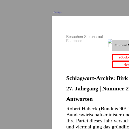
Anzeige
Besuchen Sie uns auf
Facebook
Editorial 
eBook-
New
Schlagwort-Archiv:
Birk
27. Jahrgang | Nummer 2
Antworten
Robert Habeck (Bündnis 90/D
Bundeswirtschaftsminister un
Ihre Partei dieses Jahr versu
und viermal ging das gründlich