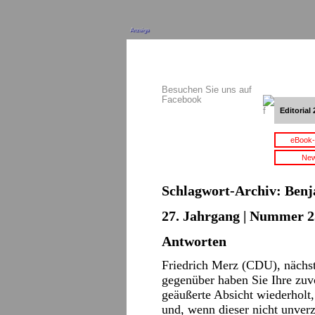
Anzeige
Besuchen Sie uns auf
Facebook
Editorial 
eBook-
New
Schlagwort-Archiv:
Benj
27. Jahrgang | Nummer 2
Antworten
Friedrich Merz (CDU), nächs
gegenüber haben Sie Ihre zuv
geäußerte Absicht wiederholt,
und, wenn dieser nicht unverzü