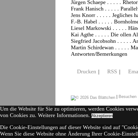
Jürgen Schaepe . . . . . Rhetor
Frank Hanisch . . . . . Paralle
Jens Knorr . . . . . Jegliches h
F.-B. Habel . . . . . Bornholm
Liesel Markowski . . . . . Hä
Kai Agthe . . . . . Die ollen A
Siegfried Jacobsohn . . . . . 
Martin Schirdewan . . . . . 
Antworten/Bemerkungen
Drucken
|
RSS
|
Ema
|
Besuchen 
Um die Website für Sie zu optimieren, werden Cookies verw
von Cookies zu.
Weitere Informationen.
Akzeptieren
Die Cookie-Einstellungen auf dieser Website sind auf "Cookie
Wenn Sie diese Website ohne Änderung Ihrer Cookie-Einstell