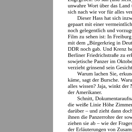
unwahre Wort über das Land t
sich nach wie vor für alles v
Dieser Hass hat sich inz
gepaart mit einer vermeintlic
noch gelegentlich und vorzug
Film zu sehen ist: In Freiburg
mit dem „Bürgerkrieg in Deut
DDR noch gab. Und Krenz hebt
Berliner Friedrichstraße zu er
sowjetische Panzer im Oktob
verzieht grinsend sein Gesic
Warum lachen Sie, erkund
käme, sagt der Bursche. War
alles wissen? Jaja, winkt der
der Amerikaner.
Schnitt, Dokumentaraufn
die weiße Linie Höhe Zimmers
darüber – und zieht dann doch
ihnen die Panzerrohre der so
ziehen sie ab – wie der Frages
der Erläuterungen von Zusam