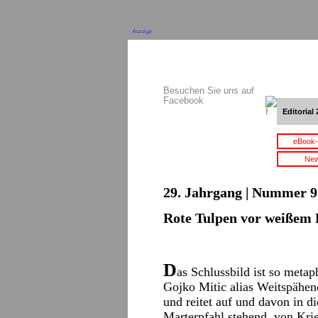
Anzeige
Besuchen Sie uns auf
Facebook
Editorial 
eBook-
New
29. Jahrgang | Nummer 9 
Rote Tulpen vor weißem
D
as Schlussbild ist so metap
Gojko Mitic alias Weitspähen
und reitet auf und davon in di
Marterpfahl stehend, von Krie