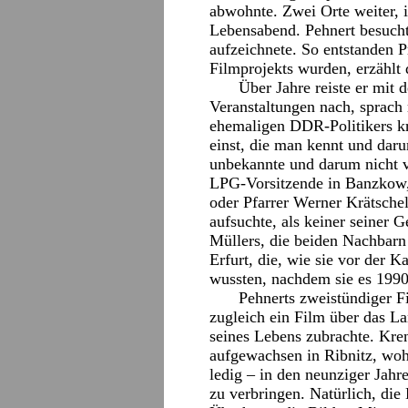
abwohnte. Zwei Orte weiter, 
Lebensabend. Pehnert besuchte
aufzeichnete. So entstanden 
Filmprojekts wurden, erzählt 
Über Jahre reiste er mit
Veranstaltungen nach, sprach
ehemaligen DDR-Politikers kr
einst, die man kennt und dar
unbekannte und darum nicht v
LPG-Vorsitzende in Banzkow, 
oder Pfarrer Werner Krätsche
aufsuchte, als keiner seiner 
Müllers, die beiden Nachbarn
Erfurt, die, wie sie vor der 
wussten, nachdem sie es 1990 
Pehnerts zweistündiger Fi
zugleich ein Film über das L
seines Lebens zubrachte. Kre
aufgewachsen in Ribnitz, wohi
ledig – in den neunziger Jah
zu verbringen. Natürlich, die