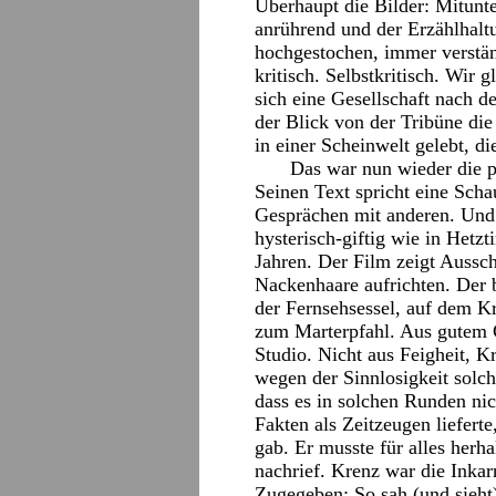
Überhaupt die Bilder: Mitunte
anrührend und der Erzählhalt
hochgestochen, immer verstän
kritisch. Selbstkritisch. Wir g
sich eine Gesellschaft nach d
der Blick von der Tribüne die
in einer Scheinwelt gelebt, di
Das war nun wieder die p
Seinen Text spricht eine Scha
Gesprächen mit anderen. Und d
hysterisch-giftig wie in Hetz
Jahren. Der Film zeigt Aussc
Nackenhaare aufrichten. Der
der Fernsehsessel, auf dem K
zum Marterpfahl. Aus gutem G
Studio. Nicht aus Feigheit, K
wegen der Sinnlosigkeit solche
dass es in solchen Runden ni
Fakten als Zeitzeugen liefert
gab. Er musste für alles her
nachrief. Krenz war die Inka
Zugegeben: So sah (und sieht