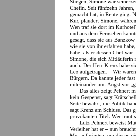
Stiegen, Simone war seinerzei
Chefin. Seit fünfzehn Jahren,
gemacht hat, in Rente ging. N
Kur, plaudert Simone, währen
Wen traf sie dort im Kurhotel
und aus dem Fernsehen kannte
gesagt, dass sie aus Banzkow
wie sie von ihr erfahren habe
habe, als er dessen Chef war.
Simone, die sich Mitläuferin 
auch. Der Herr Krenz habe si
Leo aufgetragen. – Wir waren
Bürgern. Da kannte jeder fas
miteinander um. Angst vor „g
Das alles zeigt Pehnert 
kein Gespenst, sagt Krätschel
Seite bewahrt, die Politik ha
sagt Krenz am Schluss. Das g
provokanten Titel. Wer traut 
Lutz Pehnert beweist Mut
Verleiher hat er – nun brauch
Mut aufbringen, um diesen ei