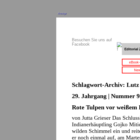
Anzeige
Besuchen Sie uns auf
Facebook
Editorial 
eBook-
New
Schlagwort-Archiv:
Lutz
29. Jahrgang | Nummer 9 
Rote Tulpen vor weißem
von Jutta Grieser Das Schluss
Indianerhäuptling Gojko Mitic
wilden Schimmel ein und reite
er noch einmal auf, am Mart