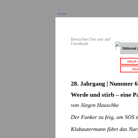
Anzeige
Besuchen Sie uns auf
Facebook
Editorial 
eBook-
New
28. Jahrgang | Nummer 6 
Werde und stirb – eine P
von Jürgen Hauschke
Der Funker zu feig, um SOS z
Klabautermann führt das Narr