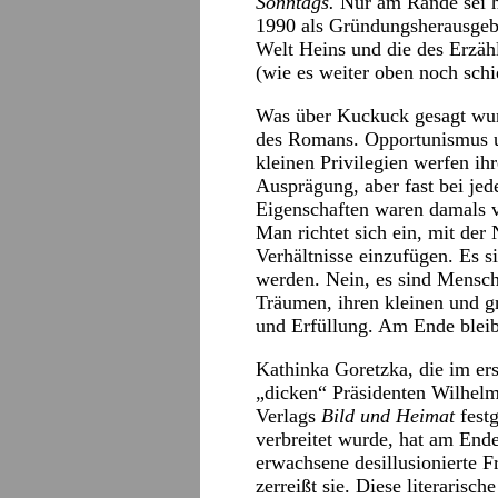
Sonntags.
Nur am Rande sei h
1990 als Gründungsherausgeb
Welt Heins und die des Erzäh
(wie es weiter oben noch schi
Was über Kuckuck gesagt wurd
des Romans. Opportunismus u
kleinen Privilegien werfen ihr
Ausprägung, aber fast bei jed
Eigenschaften waren damals v
Man richtet sich ein, mit der 
Verhältnisse einzufügen. Es s
werden. Nein, es sind Mensche
Träumen, ihren kleinen und 
und Erfüllung. Am Ende bleibt
Kathinka Goretzka, die im er
„dicken“ Präsidenten Wilhelm 
Verlags
Bild und Heimat
festg
verbreitet wurde, hat am Ende
erwachsene desillusionierte 
zerreißt sie. Diese literarisch