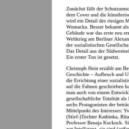
Zunächst fällt der Schutzums
dem Cover und die künstleris
wird ein Detail des riesigen
Womacka. Besser bekannt als
Gebäude war das erste neu e
Weltkrieg am Berliner Alexan
der sozialistischen Gesellsch
Das Detail aus der Südwestsei
Ein erster Ton ist gesetzt.
Christoph Hein erzählt am Be
Geschichte – Aufbruch und Unt
die Errichtung einer sozialist
auf die Fahnen geschrieben ha
man auch von einem Entwickl
gesellschaftliche Totalität a
sechs Protagonisten der betr
Mittelpunkt des Interesses: 
(Stief-)Tochter Kathinka, Ri
Professor Benaja Kuckuck. Si
zur Intelligenz, sie sind (auß