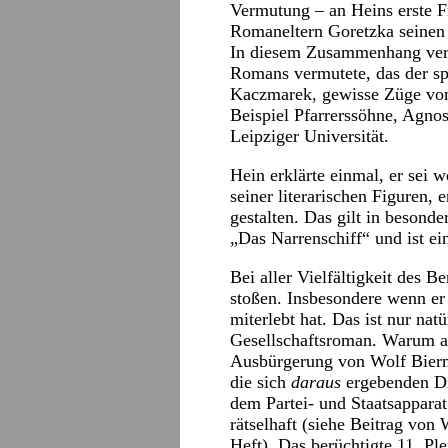
Vermutung – an Heins erste Fr
Romaneltern Goretzka seinen
In diesem Zusammenhang verw
Romans vermutete, das der s
Kaczmarek, gewisse Züge von 
Beispiel Pfarrerssöhne, Agnos
Leipziger Universität.
Hein erklärte einmal, er sei 
seiner literarischen Figuren, 
gestalten. Das gilt in beson
„Das Narrenschiff“ und ist e
Bei aller Vielfältigkeit des 
stoßen. Insbesondere wenn er 
miterlebt hat. Das ist nur nat
Gesellschaftsroman. Warum a
Ausbürgerung von Wolf Bier
die sich
daraus
ergebenden Di
dem Partei- und Staatsapparat
rätselhaft (siehe Beitrag vo
Heft). Das berüchtigte 11. P