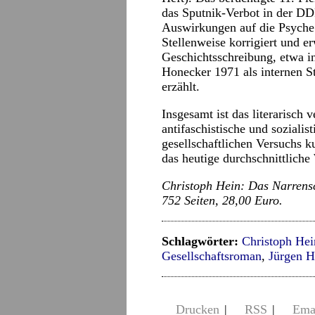
das Sputnik-Verbot in der DD
Auswirkungen auf die Psyche 
Stellenweise korrigiert und e
Geschichtsschreibung, etwa i
Honecker 1971 als internen St
erzählt.
Insgesamt ist das literarisch 
antifaschistische und soziali
gesellschaftlichen Versuchs k
das heutige durchschnittlich
Christoph Hein: Das Narrensc
752 Seiten, 28,00 Euro.
Schlagwörter:
Christoph Hei
Gesellschaftsroman
,
Jürgen 
Drucken
|
RSS
|
Ema