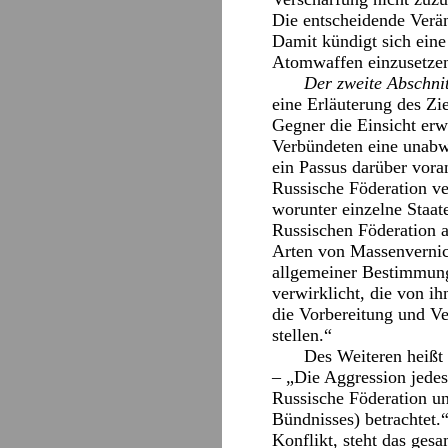
Die entscheidende Verän
Damit kündigt sich eine
Atomwaffen einzusetzen,
Der zweite Abschnit
eine Erläuterung des Zie
Gegner die Einsicht erw
Verbündeten eine unabwe
ein Passus darüber vora
Russische Föderation ve
worunter einzelne Staat
Russischen Föderation a
Arten von Massenvernich
allgemeiner Bestimmung
verwirklicht, die von i
die Vorbereitung und Ve
stellen.“
Des Weiteren heißt 
– „Die Aggression jedes
Russische Föderation un
Bündnisses) betrachtet.
Konflikt, steht das ge