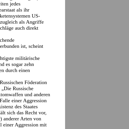
iten jedes
rstaat als ihr
aketensystemen US-
zugleich als Angriffe
schläge auch direkt
echende
rbunden ist, scheint
igste militärische
nd es sogar zehn
en durch einen
Russischen Föderation
: „Die Russische
 Atomwaffen und anderen
Falle einer Aggression
istenz des Staates
ält sich das Recht vor,
) anderer Arten von
l einer Aggression mit