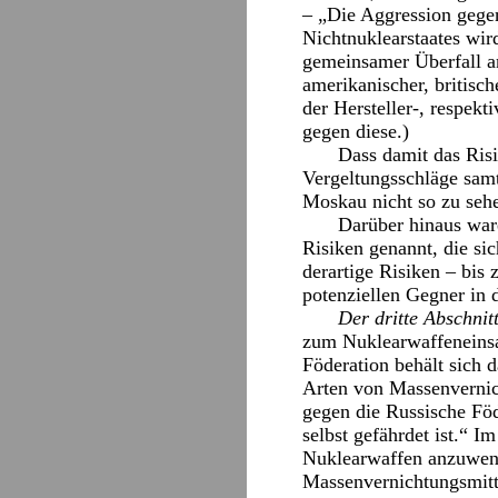
– „Die Aggression gegen
Nichtnuklearstaates wir
gemeinsamer Überfall a
amerikanischer, britisc
der Hersteller-, respekt
gegen diese.)
Dass damit das Ris
Vergeltungsschläge samt
Moskau nicht so zu sehe
Darüber hinaus war
Risiken genannt, die si
derartige Risiken – bis
potenziellen Gegner in 
Der dritte Abschnit
zum Nuklearwaffeneinsa
Föderation behält sich
Arten von Massenvernic
gegen die Russische Föd
selbst gefährdet ist.“ I
Nuklearwaffen anzuwend
Massenvernichtungsmitte