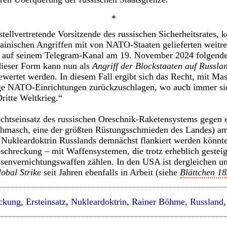
*
ellvertretende Vorsitzende des russischen Sicherheitsrates, 
nischen Angriffen mit von NATO-Staaten gelieferten weitr
d auf seinem Telegram-Kanal am 19. November 2024 folgend
dieser Form kann nun als
Angriff der Blockstaaten auf Russla
ewertet werden. In diesem Fall ergibt sich das Recht, mit M
e NATO-Einrichtungen zurückzuschlagen, wo auch immer sie
Dritte Weltkrieg.“
chtseinsatz des russischen Oreschnik-Raketensystems gegen ei
chmasch, eine der größten Rüstungsschmieden des Landes) 
e Nukleardoktrin Russlands demnächst flankiert werden könnte
bschreckung – mit Waffensystemen, die trotz erheblich gestei
ssenvernichtungswaffen zählen. In den USA ist dergleichen u
obal Strike
seit Jahren ebenfalls in Arbeit (siehe
Blättchen 1
ckung
,
Ersteinsatz
,
Nukleardoktrin
,
Rainer Böhme
,
Russland