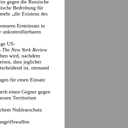
fen gegen die Russische
tische Bedrohung für
l mehr „die Existenz des
omaren Ersteinsatz in
r unkontrollierbaren
ige US-
n
The New York Review
ehen wird, nachdem
isen, dass jeglicher
tscheidend ist, niemand
gen für einen Einsatz
urch einen Gegner gegen
essen Territorium
ischem Nuklearschutz
angriffswaffen