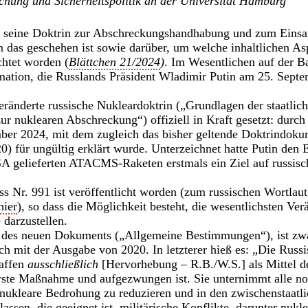
rschung und Sicherheitspolitik an der Universität Hamburg
d seine Doktrin zur Abschreckungshandhabung und zum Einsa
 das geschehen ist sowie darüber, um welche inhaltlichen Aspe
chtet worden (
Blättchen 21/2024
)
. Im Wesentlichen auf der Bas
rmation, die Russlands Präsident Wladimir Putin am 25. Sept
eränderte russische Nukleardoktrin („Grundlagen der staatlich
ur nuklearen Abschreckung“) offiziell in Kraft gesetzt: durch
er 2024, mit dem zugleich das bisher geltende Doktrindokum
) für ungültig erklärt wurde. Unterzeichnet hatte Putin den E
A gelieferten ATACMS-Raketen erstmals ein Ziel auf russisch
.
ss Nr. 991 ist veröffentlicht worden (zum russischen Wortlau
hier
), so dass die Möglichkeit besteht, die wesentlichsten V
 darzustellen.
des neuen Dokuments („Allgemeine Bestimmungen“), ist zwa
sch mit der Ausgabe von 2020. In letzterer hieß es: „Die Russ
waffen
ausschließlich
[Hervorhebung – R.B./W.S.] als Mittel d
erste Maßnahme und aufgezwungen ist. Sie unternimmt alle n
nukleare Bedrohung zu reduzieren und in den zwischenstaatl
assen, die geeignet ist, militärische Konflikte, darunter nukl