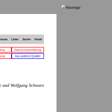
Anzeige
essum
Links
Suche
Inhalt
lung
Datenschutzerklärung
bung
Aus anderen Quellen
e und Wolfgang Schwarz