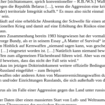
er [nichtatomarer, sprich konventioneller – R.B./W.S.] Waf
egen die Republik Belarus […], wenn die Aggression eine kri
der) territoriale Integrität schafft.“ Es muss also nicht einma
 sein.
äuft auf eine erhebliche Absenkung der Schwelle für einen at
ionellen Krieg und damit auf eine Erhöhung des Risikos eine
aus.
nten Zusammenhang bereits 1983 hingewiesen hat der vormal
orge Bundy, als er in seinem Essay „A Matter of Survival“ i
im Hinblick auf Kernwaffen „niemand sagen kann, was gesch
 […] eingesetzt worden ist. […] Natürlich kann niemand bewe
ffen zum allgemeinen Flächenbrand führen wird. Aber was en
 beweisen, dass das nicht der Fall sein wird.“
kau im jetzigen Doktrindokument weitere offizielle Bedingun
ussland eingeführt – zum Beispiel:
waffen oder anderen Arten von Massenvernichtungswaffen d
n und/oder Einrichtungen Russlands, die sich außerhalb von d
us als im Falle einer Aggression gegen das Land unter russ
ger Daten über einen massierten Start von Luft- und Weltraum
ren Überquerung der russischen Staatsgrenze.