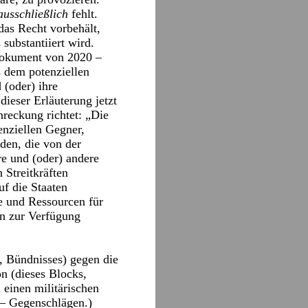
ausschließlich
fehlt.
das Recht vorbehält,
substantiiert wird.
Dokument von 2020 –
s dem potenziellen
 (oder) ihre
ieser Erläuterung jetzt
hreckung richtet: „Die
enziellen Gegner,
den, die von der
re und (oder) andere
 Streitkräften
f die Staaten
te und Ressourcen für
on zur Verfügung
s, Bündnisses) gegen die
n (dieses Blocks,
 einen militärischen
 – Gegenschlägen.)