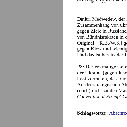
Dmitri Medwedew, der st
Zusammenhang von ukrai
gegen Ziele in Russlan
von Bündnisraketen in 
Original – R.B./W.S.] g
gegen Kiew und wichtig
Und das ist bereits der 
PS: Der erstmalige Gefe
der Ukraine (gegen Jus
lässt vermuten, dass di
Art der strategischen A
(noch) nicht zu den Ma
Conventional
Prompt Gl
Schlagwörter:
Abschre