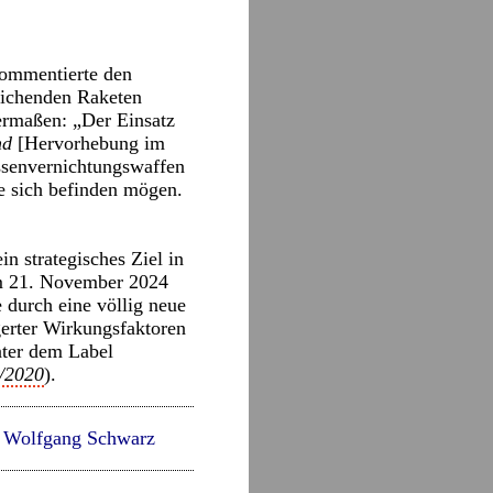
kommentierte den
eichenden Raketen
ermaßen: „Der Einsatz
nd
[Hervorhebung im
assenvernichtungswaffen
 sich befinden mögen.
n strategisches Ziel in
am 21. November 2024
 durch eine völlig neue
gerter Wirkungsfaktoren
nter dem Label
8/2020
).
,
Wolfgang Schwarz