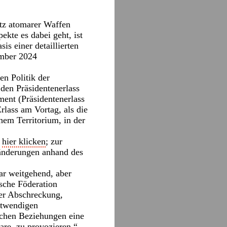
tz atomarer Waffen
kte es dabei geht, ist
is einer detaillierten
ember 2024
en Politik der
 den Präsidentenerlass
ent (Präsidentenerlass
rlass am Vortag, als die
em Territorium, in der
t
hier klicken
; zur
eränderungen anhand des
r weitgehend, aber
ische Föderation
er Abschreckung,
otwendigen
ichen Beziehungen eine
eare, zu provozieren.“