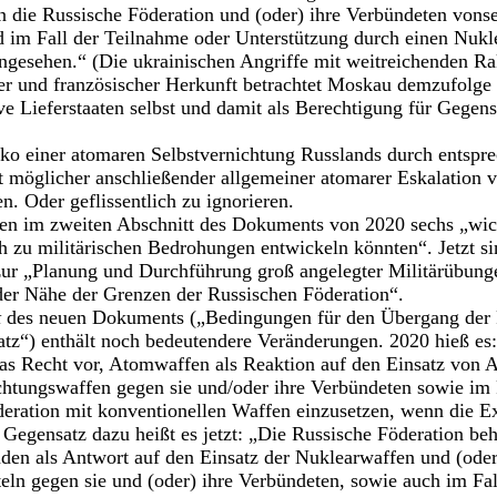
 die Russische Föderation und (oder) ihre Verbündeten vonse
d im Fall der Teilnahme oder Unterstützung durch einen Nuklea
ngesehen.“ (Die ukrainischen Angriffe mit weitreichenden R
her und französischer Herkunft betrachtet Moskau demzufolge 
ive Lieferstaaten selbst und damit als Berechtigung für Gegen
iko einer atomaren Selbstvernichtung Russlands durch entspr
 möglicher anschließender allgemeiner atomarer Eskalation ve
n. Oder geflissentlich zu ignorieren.
en im zweiten Abschnitt des Dokuments von 2020 sechs „wicht
ch zu militärischen Bedrohungen entwickeln könnten“. Jetzt si
 zur „Planung und Durchführung groß angelegter Militärübung
der Nähe der Grenzen der Russischen Föderation“.
t
des neuen Dokuments („Bedingungen für den Übergang der 
tz“) enthält noch bedeutendere Veränderungen. 2020 hieß es
 das Recht vor, Atomwaffen als Reaktion auf den Einsatz von
htungswaffen gegen sie und/oder ihre Verbündeten sowie im 
eration mit konventionellen Waffen einzusetzen, wenn die Ex
m Gegensatz dazu heißt es jetzt: „Die Russische Föderation beh
en als Antwort auf den Einsatz der Nuklearwaffen und (oder
ln gegen sie und (oder) ihre Verbündeten, sowie auch im Fal