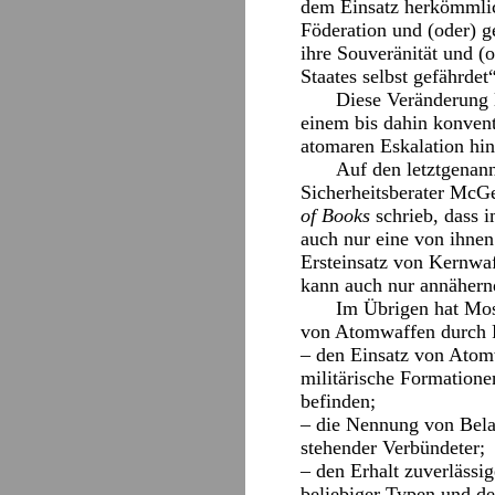
dem Einsatz herkömmlich
Föderation und (oder) g
ihre Souveränität und (o
Staates selbst gefährdet“
Diese Veränderung l
einem bis dahin konvent
atomaren Eskalation hin
Auf den letztgenan
Sicherheitsberater McGe
of Books
schrieb, dass 
auch nur eine von ihnen
Ersteinsatz von Kernwa
kann auch nur annähernd
Im Übrigen hat Mos
von Atomwaffen durch R
– den Einsatz von Atom
militärische Formatione
befinden;
– die Nennung von Belar
stehender Verbündeter;
– den Erhalt zuverlässi
beliebiger Typen und de