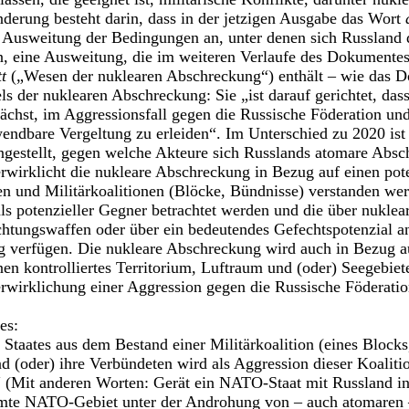
derung besteht darin, dass in der jetzigen Ausgabe das Wort
 Ausweitung der Bedingungen an, unter denen sich Russland 
 eine Ausweitung, die im weiteren Verlaufe des Dokumentes 
t
(„Wesen der nuklearen Abschreckung“) enthält – wie das 
ls der nuklearen Abschreckung: Sie „ist darauf gerichtet, das
ächst, im Aggressionsfall gegen die Russische Föderation und
ndbare Vergeltung zu erleiden“. Im Unterschied zu 2020 ist d
ngestellt, gegen welche Akteure sich Russlands atomare Absc
rwirklicht die nukleare Abschreckung in Bezug auf einen pot
en und Militärkoalitionen (Blöcke, Bündnisse) verstanden wer
ls potenzieller Gegner betrachtet werden und die über nuklea
tungswaffen oder über ein bedeutendes Gefechtspotenzial an
 verfügen. Die nukleare Abschreckung wird auch in Bezug au
hnen kontrolliertes Territorium, Luftraum und (oder) Seegebie
rwirklichung einer Aggression gegen die Russische Föderati
es:
 Staates aus dem Bestand einer Militärkoalition (eines Block
d (oder) ihre Verbündeten wird als Aggression dieser Koalitio
“ (Mit anderen Worten: Gerät ein NATO-Staat mit Russland in
samte NATO-Gebiet unter der Androhung von – auch atomaren