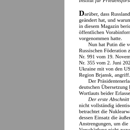
Institut für Friedensfo
D
arüber, dass Russlan
geändert hat, und warum
in diesem Magazin beri
öffentlichen Vorabinfo
vorgenommen hatte.
Nun hat Putin die v
Russischen Föderation z
Nr. 991 vom 19. Novemb
Nr. 355 vom 2. Juni 2020
Ukraine mit von den US
Region Brjansk, angriff
Der Präsidentenerla
deutschen Übersetzung
Wortlauts beider Erlasse
Der erste Abschnitt
nicht vollständig identi
betrachtet die Nuklear
dessen Einsatz die äuß
Anstrengungen, um die 
Verschärfung nicht zuzul