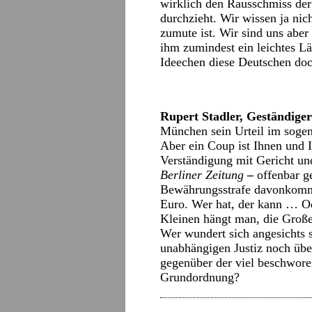
wirklich den Rausschmiss der
durchzieht. Wir wissen ja ni
zumute ist. Wir sind uns aber 
ihm zumindest ein leichtes Lä
Ideechen diese Deutschen d
Rupert Stadler, Geständige
München sein Urteil im sogen
Aber ein Coup ist Ihnen und
Verständigung mit Gericht un
Berliner Zeitung
–
offenbar g
Bewährungsstrafe davonkomme
Euro. Wer hat, der kann … Od
Kleinen hängt man, die Große
Wer wundert sich angesichts s
unabhängigen Justiz noch üb
gegenüber der viel beschwore
Grundordnung?