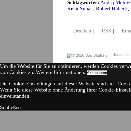
Schlagwörter:
Andrij Melny
Rishi Sunak
,
Robert Habeck
,
Drucken
|
RSS
|
Ema
|
Besuchen 
Um die Website für Sie zu optimieren, werden Cookies verw
von Cookies zu.
Weitere Informationen.
Akzeptieren
Die Cookie-Einstellungen auf dieser Website sind auf "Cookie
Wenn Sie diese Website ohne Änderung Ihrer Cookie-Einstell
einverstanden.
Schließen