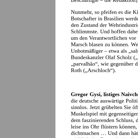
Beschäftigte – die Redaktion]
Nunmehr, so pfeifen es die K
Botschafter in Brasilien werd
den Zustand der Wehrindustri
Schlimmste. Und hoffen daher, 
um den Verantwortlichen vor 
Marsch blasen zu können. We
Unbotmäßiger – etwa als „sals
Bundeskanzler Olaf Scholz („b
„parvalhão“, wie gegenüber
Roth („Arschloch“).
Gregor Gysi, listiges Naivc
die deutsche auswärtige Polit
sinnlos. Jetzt grübelten Sie ö
Muskelspiel mit gegenseitig
dem faszinierenden Schluss, 
leise ins Ohr flüstern können
dichtmachen … Und dann hätt