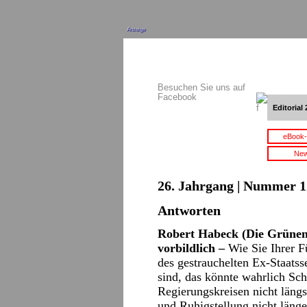
Anzeige
Besuchen Sie uns auf
Facebook
Editorial 
eBook-
New
26. Jahrgang | Nummer 12
Antworten
Robert Habeck (Die Grünen)
vorbildlich –
Wie Sie Ihrer Fü
des gestrauchelten Ex-Staats
sind, das könnte wahrlich Sc
Regierungskreisen nicht läng
und Ruhigstellung nicht länge