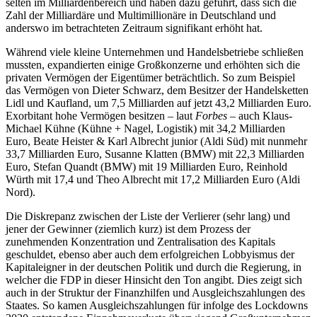
selten im Milliardenbereich und haben dazu geführt, dass sich die
Zahl der Milliardäre und Multimillionäre in Deutschland und
anderswo im betrachteten Zeitraum signifikant erhöht hat.
Während viele kleine Unternehmen und Handelsbetriebe schließen
mussten, expandierten einige Großkonzerne und erhöhten sich die
privaten Vermögen der Eigentümer beträchtlich. So zum Beispiel
das Vermögen von Dieter Schwarz, dem Besitzer der Handelsketten
Lidl und Kaufland, um 7,5 Milliarden auf jetzt 43,2 Milliarden Euro.
Exorbitant hohe Vermögen besitzen – laut
Forbes
– auch Klaus-
Michael Kühne (Kühne + Nagel, Logistik) mit 34,2 Milliarden
Euro, Beate Heister & Karl Albrecht junior (Aldi Süd) mit nunmehr
33,7 Milliarden Euro, Susanne Klatten (BMW) mit 22,3 Milliarden
Euro, Stefan Quandt (BMW) mit 19 Milliarden Euro, Reinhold
Würth mit 17,4 und Theo Albrecht mit 17,2 Milliarden Euro (Aldi
Nord).
Die Diskrepanz zwischen der Liste der Verlierer (sehr lang) und
jener der Gewinner (ziemlich kurz) ist dem Prozess der
zunehmenden Konzentration und Zentralisation des Kapitals
geschuldet, ebenso aber auch dem erfolgreichen Lobbyismus der
Kapitaleigner in der deutschen Politik und durch die Regierung, in
welcher die FDP in dieser Hinsicht den Ton angibt. Dies zeigt sich
auch in der Struktur der Finanzhilfen und Ausgleichszahlungen des
Staates. So kamen Ausgleichszahlungen für infolge des Lockdowns