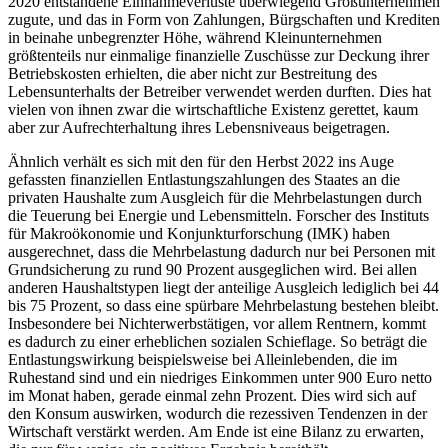
2020 entstandene Einnahmeverluste überwiegend Großunternehmen
zugute, und das in Form von Zahlungen, Bürgschaften und Krediten
in beinahe unbegrenzter Höhe, während Kleinunternehmen
größtenteils nur einmalige finanzielle Zuschüsse zur Deckung ihrer
Betriebskosten erhielten, die aber nicht zur Bestreitung des
Lebensunterhalts der Betreiber verwendet werden durften. Dies hat
vielen von ihnen zwar die wirtschaftliche Existenz gerettet, kaum
aber zur Aufrechterhaltung ihres Lebensniveaus beigetragen.
Ähnlich verhält es sich mit den für den Herbst 2022 ins Auge
gefassten finanziellen Entlastungszahlungen des Staates an die
privaten Haushalte zum Ausgleich für die Mehrbelastungen durch
die Teuerung bei Energie und Lebensmitteln. Forscher des Instituts
für Makroökonomie und Konjunkturforschung (IMK) haben
ausgerechnet, dass die Mehrbelastung dadurch nur bei Personen mit
Grundsicherung zu rund 90 Prozent ausgeglichen wird. Bei allen
anderen Haushaltstypen liegt der anteilige Ausgleich lediglich bei 44
bis 75 Prozent, so dass eine spürbare Mehrbelastung bestehen bleibt.
Insbesondere bei Nichterwerbstätigen, vor allem Rentnern, kommt
es dadurch zu einer erheblichen sozialen Schieflage. So beträgt die
Entlastungswirkung beispielsweise bei Alleinlebenden, die im
Ruhestand sind und ein niedriges Einkommen unter 900 Euro netto
im Monat haben, gerade einmal zehn Prozent. Dies wird sich auf
den Konsum auswirken, wodurch die rezessiven Tendenzen in der
Wirtschaft verstärkt werden. Am Ende ist eine Bilanz zu erwarten,