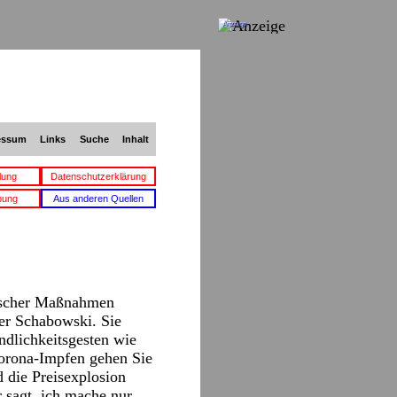
Anzeige
essum
Links
Suche
Inhalt
lung
Datenschutzerklärung
bung
Aus anderen Quellen
tischer Maßnahmen
er Schabowski. Sie
ndlichkeitsgesten wie
Corona-Impfen gehen Sie
 die Preisexplosion
 sagt, ich mache nur