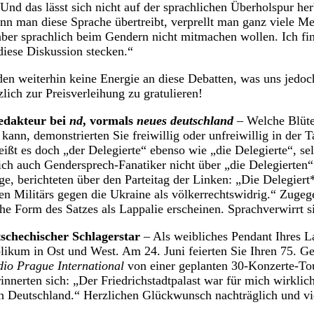
. Und das lässt sich nicht auf der sprachlichen Überholspur h
 man diese Sprache übertreibt, verprellt man ganz viele Me
 aber sprachlich beim Gendern nicht mitmachen wollen. Ich f
diese Diskussion stecken.“
den weiterhin keine Energie an diese Debatten, was uns jedoch
lich zur Preisverleihung zu gratulieren!
redakteur bei
nd
, vormals
neues deutschland
– Welche Blüte
en kann, demonstrierten Sie freiwillig oder unfreiwillig in de
ißt es doch „der Delegierte“ ebenso wie „die Delegierte“, sel
ich auch Gendersprech-Fanatiker nicht über „die Delegierten“ 
ge, berichteten über den Parteitag der Linken: „Die Delegiert*
en Militärs gegen die Ukraine als völkerrechtswidrig.“ Zuge
che Form des Satzes als Lappalie erscheinen. Sprachverwirrt 
schechischer Schlagerstar
– Als weibliches Pendant Ihres 
likum in Ost und West. Am 24. Juni feierten Sie Ihren 75. Geb
io Prague International
von einer geplanten 30-Konzerte-To
nnerten sich: „Der Friedrichstadtpalast war für mich wirklich
n Deutschland.“ Herzlichen Glückwunsch nachträglich und vi