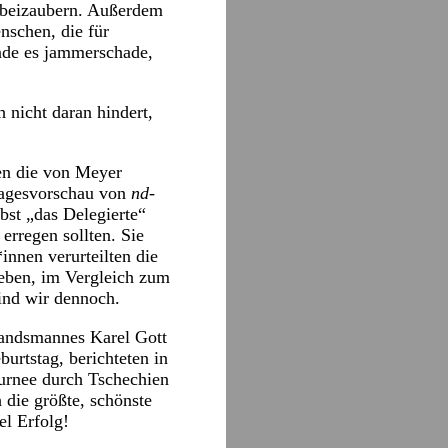
erbeizaubern. Außerdem
nschen, die für
inde es jammerschade,
 nicht daran hindert,
n die von Meyer
r Tagesvorschau von
nd-
bst „das Delegierte“
erregen sollten. Sie
innen verurteilten die
geben, im Vergleich zum
sind wir dennoch.
Landsmannes Karel Gott
urtstag, berichteten in
urnee durch Tschechien
 die größte, schönste
el Erfolg!