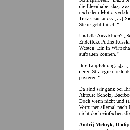
Schnapsideen.“ Dazu br
die Ideenhaber das, was
nach dem Motto verfahr
Ticket zustande. […] Si
Steuergeld futsch.“
Und die Aussichten? „Sc
Endeffekt Putins Russla
Westen. Ein in Wirtscha
aufbauen können.“
Ihre Empfehlung: „[…] 
deren Strategien bedenk
posieren.“
Da sind wir ganz bei Ih
Akteure Scholz, Baerbo
Doch wenn nicht und fal
Vorturner allemal nach 
nicht doch einfacher, d
Andrij Melnyk, Undip