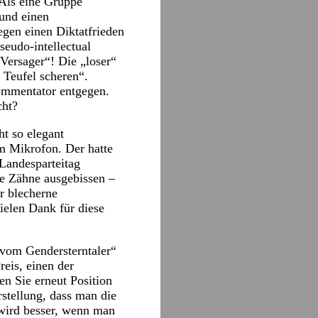
 Als eine Gruppe
 und einen
egen einen Diktatfrieden
seudo-intellectual
 Versager“! Die „loser“
 Teufel scheren“.
mmentator entgegen.
cht?
ht so elegant
m Mikrofon. Der hatte
Landesparteitag
ie Zähne ausgebissen –
r blecherne
ielen Dank für diese
vom Gendersterntaler“
reis, einen der
n Sie erneut Position
stellung, dass man die
t wird besser, wenn man