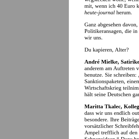
mit, wenn ich 40 Euro kr
heute-journal
herum.
Ganz abgesehen davon, d
Politikeransagen, die i
wir uns.
Du kapieren, Alter?
André Mielke, Satiri
anderem am Auftreten v
benutze. Sie schreiben:
Sanktionspaketen, einem
Wirtschaftskrieg teilni
hält seine Deutschen ga
Maritta Tkalec, Kolleg
dass wir uns endlich ou
besondere. Ihre Beiträg
vorsätzlicher Schreibfe
Ampel trefflich auf den