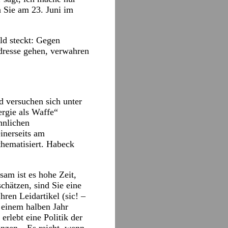
n Sie am 23. Juni im
ld steckt: Gegen
dresse gehen, verwahren
d versuchen sich unter
rgie als Waffe“
hnlichen
inerseits am
thematisiert. Habeck
am ist es hohe Zeit,
 schätzen, sind Sie eine
ren Leidartikel (sic! –
 einem halben Jahr
rlebt eine Politik der