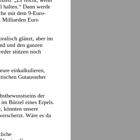
nzen. „Es reicht, wenn
al halten.“ Dann werde
che mit dem 9-Euro-
i Milliarden Euro
ralisch glänzt, aber im
and und den ganzen
weder stützen noch
ure einkalkulieren,
itischen Gutausseher
lbstbewusstseins der
im Bürzel eines Erpels.
e, könnten unsere
verscherzt. Wäre es da
liche