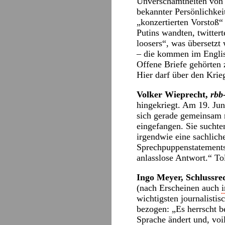
Unverschämtheiten von 
bekannter Persönlichkei
„konzertierten Vorstoß“
Putins wandten, twitter
loosers“, was übersetzt 
– die kommen im Englisc
Offene Briefe gehörten z
Hier darf über den Krie
Volker Wieprecht,
rbb
hingekriegt. Am 19. Ju
sich gerade gemeinsam 
eingefangen. Sie suchte
irgendwie eine sachlich
Sprechpuppenstatements.
anlasslose Antwort.“ Tol
Ingo Meyer, Schlussre
(nach Erscheinen auch
wichtigsten journalisti
bezogen: „Es herrscht b
Sprache ändert und, voi