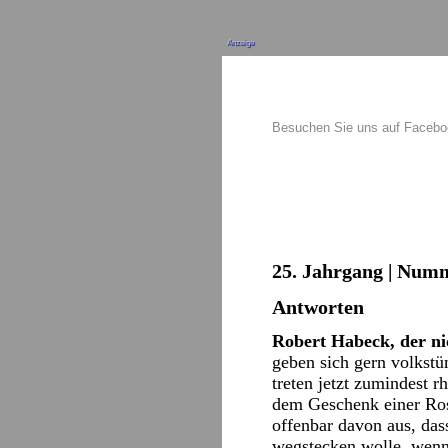
Anzeige
Besuchen Sie uns auf Faceb
25. Jahrgang | Numme
Antworten
Robert Habeck, der n
geben sich gern volkst
treten jetzt zumindest 
dem Geschenk einer Ros
offenbar davon aus, das
wegstecken wolle, wenn