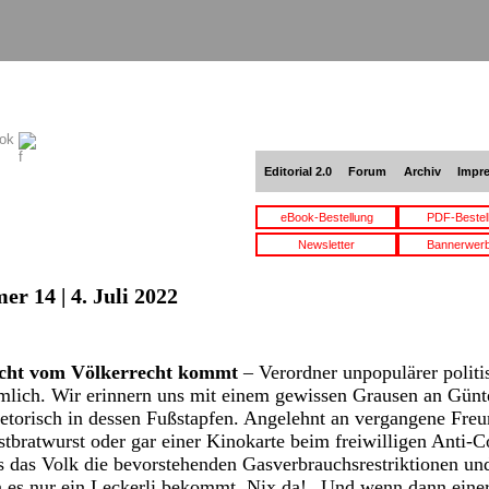
ook
Editorial 2.0
Forum
Archiv
Impr
eBook-Bestellung
PDF-Bestel
Newsletter
Bannerwer
r 14 | 4. Juli 2022
icht vom Völkerrecht kommt
– Verordner unpopulärer poli
ümlich. Wir erinnern uns mit einem gewissen Grausen an Günt
rhetorisch in dessen Fußstapfen. Angelehnt an vergangene Freu
tbratwurst oder gar einer Kinokarte beim freiwilligen Anti-
s das Volk die bevorstehenden Gasverbrauchsrestriktionen und
 es nur ein Leckerli bekommt. Nix da! „Und wenn dann einer