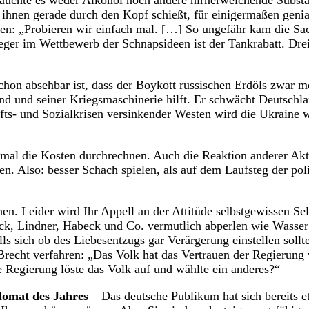
äuchte es weder Alkohol noch andere hirnerweichende Substa
 ihnen gerade durch den Kopf schießt, für einigermaßen geni
en: „Probieren wir einfach mal. […] So ungefähr kam die Sa
eger im Wettbewerb der Schnapsideen ist der Tankrabatt. Dre
hon absehbar ist, dass der Boykott russischen Erdöls zwar mo
nd und seiner Kriegsmaschinerie hilft. Er schwächt Deutschl
fts- und Sozialkrisen versinkender Westen wird die Ukraine 
mal die Kosten durchrechnen. Auch die Reaktion anderer Akte
en. Also: besser Schach spielen, als auf dem Laufsteg der pol
nen. Leider wird Ihr Appell an der Attitüde selbstgewissen Se
ck, Lindner, Habeck und Co. vermutlich abperlen wie Wasser 
ls sich ob des Liebesentzugs gar Verärgerung einstellen sollt
Brecht verfahren: „Das Volk hat das Vertrauen der Regierung 
ie Regierung löste das Volk auf und wählte ein anderes?“
lomat des Jahres
– Das deutsche Publikum hat sich bereits et