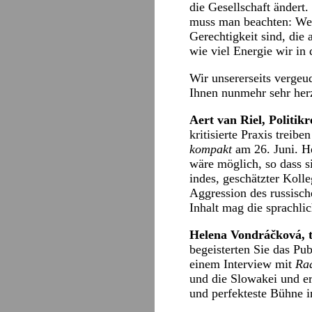
die Gesellschaft ändert
muss man beachten: Wenn
Gerechtigkeit sind, die
wie viel Energie wir in 
Wir unsererseits vergeu
Ihnen nunmehr sehr herz
Aert van Riel, Politik
kritisierte Praxis treib
kompakt
am 26. Juni. He
wäre möglich, so dass s
indes, geschätzter Kolle
Aggression des russisch
Inhalt mag die sprachli
Helena Vondráčková, t
begeisterten Sie das Pub
einem Interview mit
Rad
und die Slowakei und eri
und perfekteste Bühne i