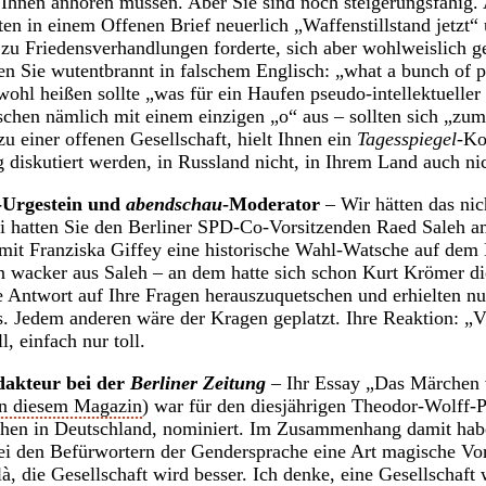
Ihnen anhören müssen. Aber Sie sind noch steigerungsfähig.
ten in einem Offenen Brief neuerlich „Waffenstillstand jetzt“
 zu Friedensverhandlungen forderte, sich aber wohlweislich g
ten Sie wutentbrannt in falschem Englisch: „what a bunch of p
wohl heißen sollte „was für ein Haufen pseudo-intellektueller
hen nämlich mit einem einzigen „o“ aus – sollten sich „zum
u einer offenen Gesellschaft, hielt Ihnen ein
Tagesspiegel
-Ko
g diskutiert werden, in Russland nicht, in Ihrem Land auch ni
-Urgestein und
abendschau
-Moderator
– Wir hätten das nic
ni hatten Sie den Berliner SPD-Co-Vorsitzenden Raed Saleh a
mit Franziska Giffey eine historische Wahl-Watsche auf dem 
n wacker aus Saleh – an dem hatte sich schon Kurt Krömer d
e Antwort auf Ihre Fragen herauszuquetschen und erhielten nu
 Jedem anderen wäre der Kragen geplatzt. Ihre Reaktion: „V
l, einfach nur toll.
dakteur bei der
Berliner Zeitung
– Ihr Essay „Das Märchen 
in diesem Magazin
) war für den diesjährigen Theodor-Wolff-P
schen in Deutschland, nominiert. Im Zusammenhang damit habe
ei den Befürwortern der Gendersprache eine Art magische Vor
là, die Gesellschaft wird besser. Ich denke, eine Gesellschaf