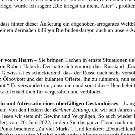
iege, würde ich sagen: ,Die kriegst du nicht, Alter‘“, prollte
ass hinter dieser Äußerung ein abgehoben-arrogantes Weltbi
n einem dermaßen billigen Bierbuden-Jargon auch an unsere A
ker vorm Herrn
– Sie bringen Lachen in ernste Situationen un
on Robert Habeck. Der hatte sich empört, dass Russland „Ene
 „Gewiss ist es schockierend, dass der Russe nach sechs versö
 Ölboykott und der kulanten Offerte, ihn zu ruinieren, nun se
mmt.“ Es verwundert nur, dass niemand sonst diese Heuchelei 
nz offensichtlich für vergesslich und verblödet …
in und Adressatin eines überfälligen Geständnisses
– Langs
ten: Von den Federn der
Berliner Zeitung
, die wir seit Jahren
e lesen wir stets mit Gewinn und Vergnügen. So auch wieder Ih
hler) vom 20. Juni 2022, in dem Sie das ganze Elend nach nur
 Punkt brachten: „Zu viel Murks“. Und konkret: „Deutschland e