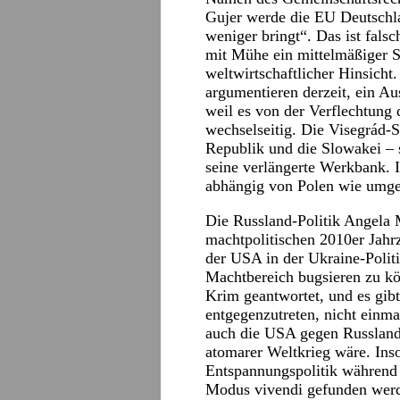
Gujer werde die EU Deutschlan
weniger bringt“. Das ist fals
mit Mühe ein mittelmäßiger Sp
weltwirtschaftlicher Hinsicht
argumentieren derzeit, ein Aus
weil es von der Verflechtung d
wechselseitig. Die Visegrád-
Republik und die Slowakei – 
seine verlängerte Werkbank. I
abhängig von Polen wie umge
Die Russland-Politik Angela 
machtpolitischen 2010er Jahrz
der USA in der Ukraine-Polit
Machtbereich bugsieren zu kö
Krim geantwortet, und es gi
entgegenzutreten, nicht einm
auch die USA gegen Russland n
atomarer Weltkrieg wäre. Ins
Entspannungspolitik während 
Modus vivendi gefunden werde