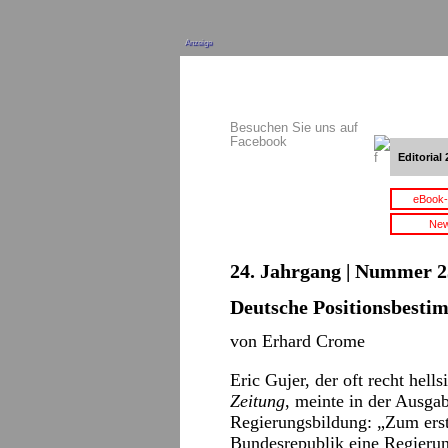
Anzeige
Besuchen Sie uns auf
Facebook
Editorial 
eBook-
New
24. Jahrgang | Nummer 2
Deutsche Positionsbest
von Erhard Crome
Eric Gujer, der oft recht hel
Zeitung
, meinte in der Ausga
Regierungsbildung: „Zum erst
Bundesrepublik eine Regierun