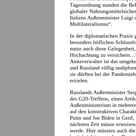
Tagesordnung standen die Be
globaler Nahrungsmittelsiche
Italiens Außenminister Luigi 
Multilateralismus“.
In der diplomatischen Praxis g
besonders höflichen Schlussf
nutze auch diese Gelegenheit
Hochachtung zu versichern…“
Amtsverwalter ist das umgeke
und Russland völlig undiploma
sie dürften bei der Pandemie
erzielen.
Russlands Außenminister Ser
des G20-Treffens, einen Artike
Außenministerium in mehreren
auf den konstruktiven Charak
Putin und Joe Biden in Genf, b
nächsten Zeit müsse erweisen
werde. Hier müssten auch di