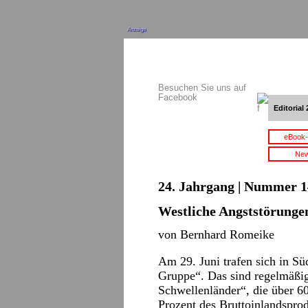
Anzeige
Besuchen Sie uns auf
Facebook
Editorial 
eBook-
New
24. Jahrgang | Nummer 14 
Westliche Angststörunge
von Bernhard Romeike
Am 29. Juni trafen sich in Sü
Gruppe“. Das sind regelmäßige
Schwellenländer“, die über 6
Prozent des Bruttoinlandsprod