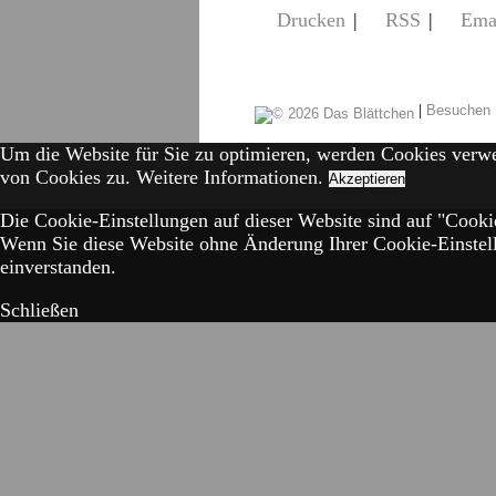
Drucken
|
RSS
|
Ema
|
Besuchen 
Um die Website für Sie zu optimieren, werden Cookies verw
von Cookies zu.
Weitere Informationen.
Akzeptieren
Die Cookie-Einstellungen auf dieser Website sind auf "Cookie
Wenn Sie diese Website ohne Änderung Ihrer Cookie-Einstell
einverstanden.
Schließen