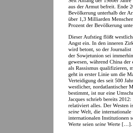
Seit Anfang der 1980er Jahr
aus der Armut befreit. Ende 2
Bevölkerung unterhalb der Ar
über 1,3 Milliarden Menschen
Prozent der Bevölkerung unte
Dieser Aufstieg flößt westlic
Angst ein. In den inneren Zi
wird betont, so der Journalis
der Sowjetunion sei immerhin 
gewesen, während China der e
als Rassismus qualifizieren, 
geht in erster Linie um die 
Verteidigung des seit 500 Ja
westlicher, nordatlantischer
bestimmt, ist nur eine Umschr
Jacques schrieb bereits 2012
relativiert alles. Der Westen 
seine
Welt, die international
internationalen Institutionen 
Werte seien
seine
Werte […]. D