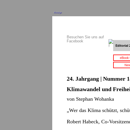
Anzeige
Besuchen Sie uns auf
Facebook
Editorial 
eBook-
New
24. Jahrgang | Nummer 14 
Klimawandel und Freihe
von Stephan Wohanka
„Wer das Klima schützt, schüt
Robert Habeck, Co-Vorsitzen