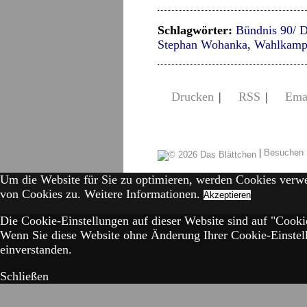
Schlagwörter:
Bündnis 90/ 
Stephan Wohanka
,
Wahlkamp
Drucken
|
RSS
|
Ema
|
Besuchen 
Um die Website für Sie zu optimieren, werden Cookies verw
von Cookies zu.
Weitere Informationen.
Akzeptieren
Die Cookie-Einstellungen auf dieser Website sind auf "Cookie
Wenn Sie diese Website ohne Änderung Ihrer Cookie-Einstell
einverstanden.
Schließen