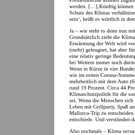
Freiheitsrechte können zugun
werden. […]‚Künftig können s
Schutz des Klimas verhältnism
sein‘, heißt es wörtlich in d
Ja – wie steht es denn nun mi
Grundsätzlich zieht die Klim
Erwärmung der Welt wird von
(mehr) geleugnet, hat aber fü
eine relativ geringe Bedeutun
bei Weitem immer noch darin, 
Wenn in Kürze in vier Bunde
wie im ersten Corona-Sommer
mehrheitlich mit dem Auto (6
rund 19 Prozent. Circa 44 Pro
Klimaschutzpolitik für die soz
sei. Wenn die Menschen sich
Leben mit Grillparty, Spaß a
Mallorca-Trip zu entscheiden 
entschiede. Und verstünden d
Also nochmals – Klima
versu