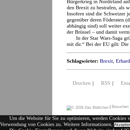
Bürgerkrieg in Nordirland an
den Brexit zu bestrafen, als w
Insofern sind die Schweizer j
gegenüber deren Föderaten (di
abhängig sind) soll weiter exe
der Brüssel – und damit vermit
In der Star Wars-Saga grü
mit dir.“ Bei der EU gilt: Die
Schlagwörter:
Brexit
,
Erhar
Drucken
|
RSS
|
Ema
|
Besuchen 
Um die Website für Sie zu optimieren, werden Cookies 
Verwendung von Cookies zu.
Weitere Informationen.
Akzeptie