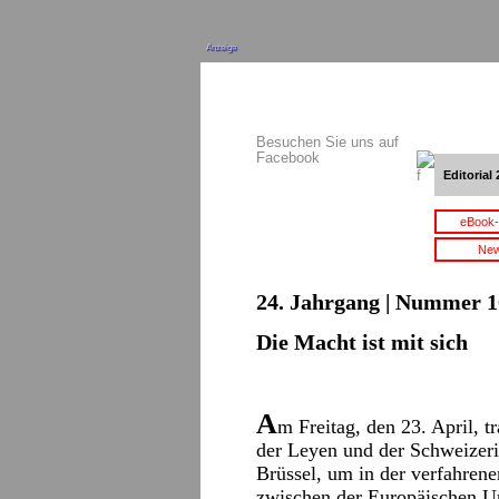
Anzeige
Besuchen Sie uns auf
Facebook
Editorial 
eBook-
New
24. Jahrgang | Nummer 10
Die Macht ist mit sich
A
m Freitag, den 23. April, 
der Leyen und der Schweizer
Brüssel, um in der verfahren
zwischen der Europäischen U