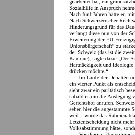
gearbeitet hat, ein grundsätzl
Sozialhilfe in Anspruch nehmen
Nach fünf Jahren hätte er, mi
Nach Schweizerischer Rechtsa
Hinderungsgrund für das Dauer
verlangt diese nun von der S
Erweiterung der EU-Freizügig
Unionsbürgerschaft“ zu stärke
der Schweiz (das ist die zwei
Kantone), sagte dazu: „Der S
Hartnäckigkeit und Ideologie
drücken möchte.“
Im Laufe der Debatten u
ein vierter Punkt als entsche
sieht zwar ein paritätisch bes
sobald es um die Auslegung 
Gerichtshof anrufen. Schweize
sehen hier die angestammte S
weil – würde das Rahmenabko
Letztentscheidung nicht mehr
Volksabstimmung hätte, sond
Vor diesem Hintergrund 