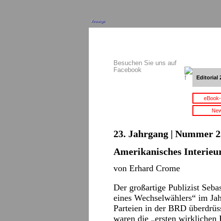
Anzeige
Besuchen Sie uns auf
Facebook
Editorial 
eBook-
New
23. Jahrgang | Nummer 2
Amerikanisches Interieu
von Erhard Crome
Der großartige Publizist Seba
eines Wechselwählers“ im Jah
Parteien in der BRD überdrüss
waren die „ersten wirklichen