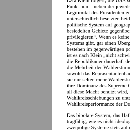
Ezra Klein folgert, die USA 
Punkt nun – neben der jeweils
Legitimität des Präsidenten e
unterschiedlich besetzten bei
politische System auf geograp
besiedelten Gebiete gegenüber
privilegieren“. Wenn es kein
Systems gibt, gar einen Über
bestehen im gegenwärtigen po
ist es nach Klein „nicht schw
die Republikaner dauerhaft de
die Mehrheit der Wählerstimm
sowohl das Repräsentantenhau
sie nur selten mehr Wählers
ihre Dominanz des Supreme Co
all diese Macht benutzt wird,
Wahlkreisschiebungen zu unt
Wahlkreisperformance der De
Das bipolare System, das Haffn
tragfähig, wie es nicht ideolo
zweipolige Systeme stets auf 