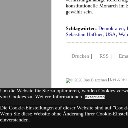
konstitutionelle Monarch im E
gewählt sein.
Schlagwörter:
Demokraten
,
Sebastian Haffner
,
USA
,
Wahl
Drucken
|
RSS
|
Ema
|
Besuchen 
Um die Website für Sie zu optimieren, werden Cookies verw
von Cookies zu.
Weitere Informationen.
Akzeptieren
Die Cookie-Einstellungen auf dieser Website sind auf "Cookie
Wenn Sie diese Website ohne Änderung Ihrer Cookie-Einstell
einverstanden.