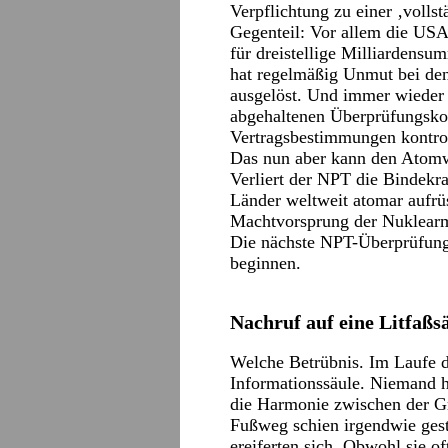
Verpflichtung zu einer ‚volls
Gegenteil: Vor allem die USA
für dreistellige Milliardensu
hat regelmäßig Unmut bei de
ausgelöst. Und immer wieder h
abgehaltenen Überprüfungskon
Vertragsbestimmungen kontroll
Das nun aber kann den Atomwaf
Verliert der NPT die Bindekr
Länder weltweit atomar aufrü
Machtvorsprung der Nuklearm
Die nächste NPT-Überprüfung
beginnen.
Nachruf auf eine Litfaßs
Welche Betrübnis. Im Laufe d
Informationssäule. Niemand 
die Harmonie zwischen der G
Fußweg schien irgendwie gest
ereiferten sich. Obwohl sie of