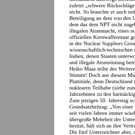
zuletzt „schwere Rückschläge
nicht. So brauchte er auch m
Beteiligung an dem von den 
dem das dem NPT nicht zugehö
illegalen Atommacht, eines nu
offiziellen Kernwaffenstaat g
in der Nuclear Suppliers Grou
wissenschaftlich-technischen
Indien, denen Staaten unterw
und illegale Atomrüstung bet
Heiko Maas teilte des Weitere
Stimmt! Doch aus diesem Mund
Plattitüde, denn Deutschland 
nuklearen Teilhabe (siehe zu
Jahrzehnten zu den hartnäcki
Zum jetzigen 50. Jahrestag s
Grundsatzbeitrag: „Von einer
seit vielen Jahren immer wie
übergroße Mehrheit der Unter
besitzt, hält sich an ihre Ver
Die fünf Unterzeichner aber