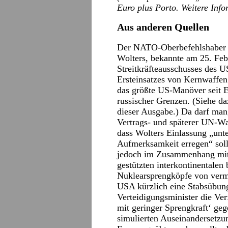
Euro plus Porto. Weitere Inf
Aus anderen Quellen
Der NATO-Oberbefehlshaber
Wolters, bekannte am 25. Feb
Streitkräfteausschusses des US
Ersteinsatzes von Kernwaffen.
das größte US-Manöver seit E
russischer Grenzen. (Siehe da
dieser Ausgabe.) Da darf ma
Vertrags- und späterer UN-Wa
dass Wolters Einlassung „unt
Aufmerksamkeit erregen“ soll
jedoch im Zusammenhang mit
gestützten interkontinentalen 
Nuklearsprengköpfe von vermi
USA kürzlich eine Stabsübung
Verteidigungsminister die Ve
mit geringer Sprengkraft‘ geg
simulierten Auseinandersetz