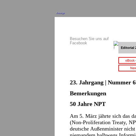
Anzeige
Besuchen Sie uns auf
Facebook
Editorial 
eBook-
New
23. Jahrgang | Nummer 6 
Bemerkungen
50 Jahre NPT
Am 5. März jährte sich das da
(Non-Proliferation Treaty, N
deutsche Außenminister nicht 
niemandem halbwegs Informier