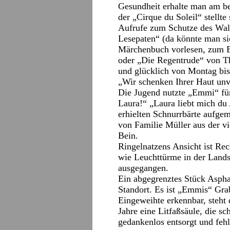
Gesundheit erhalte man am b
der „Cirque du Soleil“ stell
Aufrufe zum Schutze des Wal
Lesepaten“ (da könnte man s
Märchenbuch vorlesen, zum B
oder „Die Regentrude“ von Th
und glücklich von Montag bis
„Wir schenken Ihrer Haut un
Die Jugend nutzte „Emmi“ für
Laura!“ „Laura liebt mich du
erhielten Schnurrbärte aufge
von Familie Müller aus der vi
Bein.
Ringelnatzens Ansicht ist Rec
wie Leuchttürme in der Lands
ausgegangen.
Ein abgegrenztes Stück Asph
Standort. Es ist „Emmis“ Grab
Eingeweihte erkennbar, steht 
Jahre eine Litfaßsäule, die sc
gedankenlos entsorgt und feh