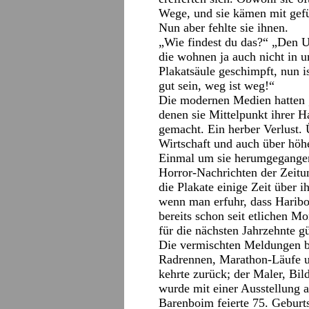
Wege, und sie kämen mit gefül
Nun aber fehlte sie ihnen.
„Wie findest du das?“ „Den U
die wohnen ja auch nicht in u
Plakatsäule geschimpft, nun i
gut sein, weg ist weg!“
Die modernen Medien hatten 
denen sie Mittelpunkt ihrer 
gemacht. Ein herber Verlust. 
Wirtschaft und auch über höhe
Einmal um sie herumgegangen
Horror-Nachrichten der Zeitu
die Plakate einige Zeit über i
wenn man erfuhr, dass Haribo
bereits schon seit etlichen M
für die nächsten Jahrzehnte gü
Die vermischten Meldungen b
Radrennen, Marathon-Läufe un
kehrte zurück; der Maler, Bild
wurde mit einer Ausstellung a
Barenboim feierte 75. Geburt