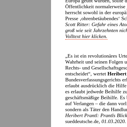
Europa geübt wurden, sollte d
Öffentlichkeit normalerweise
herrscht sowohl in der europ
Presse ‚ohrenbetäubendes‘ Sc
Scott Ritter: Gefahr eines A
groß wie seit Jahrzehnten nic
Volltext hier klicken.
„Es ist ein revolutionäres Urte
Wahrheit und seinen Folgen um
Rechts- und Gesellschaftsgesc
entscheidet“, wertet
Heribert
Bundesverfassungsgerichts erl
erlaubt ausdrücklich die Hilfe
es erlaubt jedwede Beihilfe z
geschäftsmäßige Beihilfe. Es b
auf Verlangen – die dann vorli
sondern als Täter den Handlu
Heribert Prantl: Prantls Blic
sueddeutsche.de
, 01.03.2020