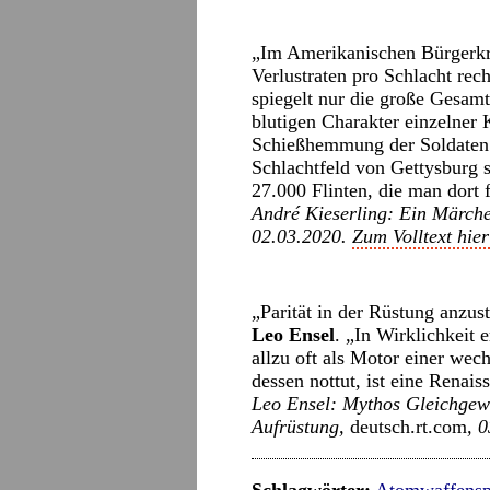
„Im Amerikanischen Bürgerkr
Verlustraten pro Schlacht rec
spiegelt nur die große Gesamt
blutigen Charakter einzelner 
Schießhemmung der Soldaten 
Schlachtfeld von Gettysburg s
27.000 Flinten, die man dort 
André Kieserling: Ein Märche
02.03.2020.
Zum Volltext hier
„Parität in der Rüstung anzust
Leo Ensel
. „In Wirklichkeit 
allzu oft als Motor einer wech
dessen nottut, ist eine Rena
Leo Ensel: Mythos Gleichgewi
Aufrüstung,
deutsch.rt.com
, 
Schlagwörter:
Atomwaffensp