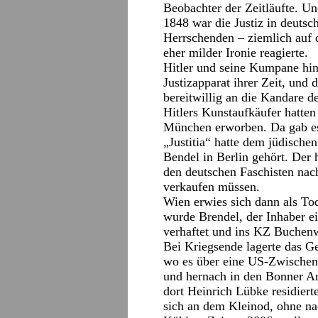
Beobachter der Zeitläufte. Un
1848 war die Justiz in deutsc
Herrschenden – ziemlich au
eher milder Ironie reagierte.
Hitler und seine Kumpane hin
Justizapparat ihrer Zeit, und 
bereitwillig an die Kandare 
Hitlers Kunstaufkäufer hatte
München erworben. Da gab es 
„Justitia“ hatte dem jüdisc
Bendel in Berlin gehört. Der 
den deutschen Faschisten nac
verkaufen müssen.
Wien erwies sich dann als To
wurde Brendel, der Inhaber ei
verhaftet und ins KZ Buchenw
Bei Kriegsende lagerte das G
wo es über eine US-Zwischens
und hernach in den Bonner Am
dort Heinrich Lübke residiert
sich an dem Kleinod, ohne na