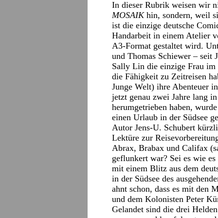
In dieser Rubrik weisen wir 
MOSAIK
hin, sondern, weil s
ist die einzige deutsche Comic
Handarbeit in einem Atelier 
A3-Format gestaltet wird. Un
und Thomas Schiewer – seit J
Sally Lin die einzige Frau i
die Fähigkeit zu Zeitreisen h
Junge Welt) ihre Abenteuer in
jetzt genau zwei Jahre lang i
herumgetrieben haben, wurde e
einen Urlaub in der Südsee ge
Autor Jens-U. Schubert kürzli
Lektüre zur Reisevorbereitun
Abrax, Brabax und Califax (sa
geflunkert war? Sei es wie es
mit einem Blitz aus dem deuts
in der Südsee des ausgehende
ahnt schon, dass es mit den M
und dem Kolonisten Peter Kü
Gelandet sind die drei Helde