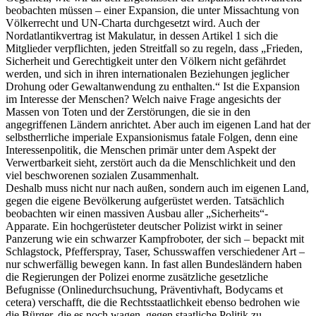
beobachten müssen – einer Expansion, die unter Missachtung von
Völkerrecht und UN-Charta durchgesetzt wird. Auch der
Nordatlantikvertrag ist Makulatur, in dessen Artikel 1 sich die
Mitglieder verpflichten, jeden Streitfall so zu regeln, dass „Frieden,
Sicherheit und Gerechtigkeit unter den Völkern nicht gefährdet
werden, und sich in ihren internationalen Beziehungen jeglicher
Drohung oder Gewaltanwendung zu enthalten.“ Ist die Expansion
im Interesse der Menschen? Welch naive Frage angesichts der
Massen von Toten und der Zerstörungen, die sie in den
angegriffenen Ländern anrichtet. Aber auch im eigenen Land hat der
selbstherrliche imperiale Expansionismus fatale Folgen, denn eine
Interessenpolitik, die Menschen primär unter dem Aspekt der
Verwertbarkeit sieht, zerstört auch da die Menschlichkeit und den
viel beschworenen sozialen Zusammenhalt.
Deshalb muss nicht nur nach außen, sondern auch im eigenen Land,
gegen die eigene Bevölkerung aufgerüstet werden. Tatsächlich
beobachten wir einen massiven Ausbau aller „Sicherheits“-
Apparate. Ein hochgerüsteter deutscher Polizist wirkt in seiner
Panzerung wie ein schwarzer Kampfroboter, der sich – bepackt mit
Schlagstock, Pfefferspray, Taser, Schusswaffen verschiedener Art –
nur schwerfällig bewegen kann. In fast allen Bundesländern haben
die Regierungen der Polizei enorme zusätzliche gesetzliche
Befugnisse (Onlinedurchsuchung, Präventivhaft, Bodycams et
cetera) verschafft, die die Rechtsstaatlichkeit ebenso bedrohen wie
die Bürger, die es noch wagen, gegen staatliche Politik zu