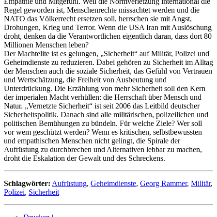
Empathie und Mitgefühl. Weil die Normverletzung international die
Regel geworden ist, Menschenrechte missachtet werden und die
NATO das Völkerrecht ersetzen soll, herrschen sie mit Angst,
Drohungen, Krieg und Terror. Wenn die USA Iran mit Auslöschung
droht, denken da die Verantwortlichen eigentlich daran, dass dort 80
Millionen Menschen leben?
Der Machtelite ist es gelungen, „Sicherheit“ auf Militär, Polizei und
Geheimdienste zu reduzieren. Dabei gehören zu Sicherheit im Alltag
der Menschen auch die soziale Sicherheit, das Gefühl von Vertrauen
und Wertschätzung, die Freiheit von Ausbeutung und
Unterdrückung. Die Erzählung von mehr Sicherheit soll den Kern
der imperialen Macht verhüllen: die Herrschaft über Mensch und
Natur. „Vernetzte Sicherheit“ ist seit 2006 das Leitbild deutscher
Sicherheitspolitik. Danach sind alle militärischen, polizeilichen und
politischen Bemühungen zu bündeln. Für welche Ziele? Wer soll
vor wem geschützt werden? Wenn es kritischen, selbstbewussten
und empathischen Menschen nicht gelingt, die Spirale der
Aufrüstung zu durchbrechen und Alternativen lebbar zu machen,
droht die Eskalation der Gewalt und des Schreckens.
Schlagwörter:
Aufrüstung
,
Geheimdienste
,
Georg Rammer
,
Militär
,
Polizei
,
Sicherheit