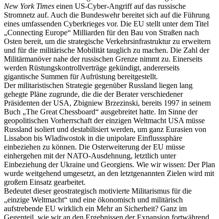
New York Times
einen US-Cyber-Angriff auf das russische
Stromnetz auf. Auch die Bundeswehr bereitet sich auf die Führung
eines umfassenden Cyberkrieges vor. Die EU stellt unter dem Titel
„Connecting Europe“ Milliarden für den Bau von Straßen nach
Osten bereit, um die strategische Verkehrsinfrastruktur zu erweitern
und für die militärische Mobilität tauglich zu machen. Die Zahl der
Militärmanöver nahe der russischen Grenze nimmt zu. Einerseits
werden Rüstungskontrollverträge gekündigt, andererseits
gigantische Summen für Aufrüstung bereitgestellt.
Der militaristischen Strategie gegenüber Russland liegen lang
gehegte Pläne zugrunde, die die der Berater verschiedener
Präsidenten der USA, Zbigniew Brzezinski, bereits 1997 in seinem
Buch „The Great Chessboard“ ausgebreitet hatte. Im Sinne der
geopolitischen Vorherrschaft der einzigen Weltmacht USA müsse
Russland isoliert und destabilisiert werden, um ganz Eurasien von
Lissabon bis Wladiwostok in die unipolare Einflusssphäre
einbeziehen zu können. Die Osterweiterung der EU müsse
einhergehen mit der NATO-Ausdehnung, letztlich unter
Einbeziehung der Ukraine und Georgiens. Wie wir wissen: Der Plan
wurde weitgehend umgesetzt, an den letztgenannten Zielen wird mit
großem Einsatz gearbeitet.
Bedeutet dieser geostrategisch motivierte Militarismus für die
„einzige Weltmacht“ und eine ökonomisch und militärisch
aufstrebende EU wirklich ein Mehr an Sicherheit? Ganz im
Gegenteil, wie wir an den Ergebnissen der Expansion fortwährend