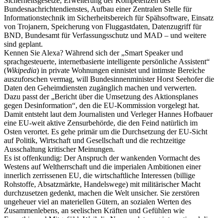
Sicherheitsgesetze, Erweiterung der Kompetenzen des
Bundesnachrichtendienstes, Aufbau einer Zentralen Stelle für
Informationstechnik im Sicherheitsbereich für Spähsoftware, Einsatz
von Trojanern, Speicherung von Fluggastdaten, Datenzugriff für
BND, Bundesamt für Verfassungsschutz und MAD – und weitere
sind geplant.
Kennen Sie Alexa? Während sich der „Smart Speaker und
sprachgesteuerte, internetbasierte intelligente persönliche Assistent“
(
Wikipedia
) in private Wohnungen einnistet und intimste Bereiche
auszuforschen vermag, will Bundesinnenminister Horst Seehofer die
Daten den Geheimdiensten zugänglich machen und verwerten.
Dazu passt der „Bericht über die Umsetzung des Aktionsplanes
gegen Desinformation“, den die EU-Kommission vorgelegt hat.
Damit entsteht laut dem Journalisten und Verleger Hannes Hofbauer
eine EU-weit aktive Zensurbehörde, die den Feind natürlich im
Osten verortet. Es gehe primär um die Durchsetzung der EU-Sicht
auf Politik, Wirtschaft und Gesellschaft und die rechtzeitige
Ausschaltung kritischer Meinungen.
Es ist offenkundig: Der Anspruch der wankenden Vormacht des
Westens auf Weltherrschaft und die imperialen Ambitionen einer
innerlich zerrissenen EU, die wirtschaftliche Interessen (billige
Rohstoffe, Absatzmärkte, Handelswege) mit militärischer Macht
durchzusetzen gedenkt, machen die Welt unsicher. Sie zerstören
ungeheuer viel an materiellen Gütern, an sozialen Werten des
Zusammenlebens, an seelischen Kräften und Gefühlen wie