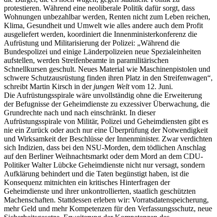
protestieren. Während eine neoliberale Politik dafür sorgt, dass
Wohnungen unbezahlbar werden, Renten nicht zum Leben reichen,
Klima, Gesundheit und Umwelt wie alles andere auch dem Profit
ausgeliefert werden, koordiniert die Innenministerkonferenz die
Aufrüstung und Militarisierung der Polizei: „Während die
Bundespolizei und einige Länderpolizeien neue Spezialeinheiten
aufstellen, werden Streifenbeamte in paramilitärischen
Schnellkursen geschult. Neues Material wie Maschinenpistolen und
schwere Schutzausrüstung finden ihren Platz in den Streifenwagen“,
schreibt Martin Kirsch in der
jungen Welt
vom 12. Juni.
Die Aufrüstungsspirale wäre unvollständig ohne die Erweiterung
der Befugnisse der Geheimdienste zu exzessiver Überwachung, die
Grundrechte nach und nach einschränkt. In dieser
Aufrüstungsspirale von Militär, Polizei und Geheimdiensten gibt es
nie ein Zurück oder auch nur eine Überprüfung der Notwendigkeit
und Wirksamkeit der Beschlüsse der Innenminister. Zwar verdichten
sich Indizien, dass bei den NSU-Morden, dem tödlichen Anschlag
auf den Berliner Weihnachtsmarkt oder dem Mord an dem CDU-
Politiker Walter Lübcke Geheimdienste nicht nur versagt, sondern
Aufklärung behindert und die Taten begünstigt haben, ist die
Konsequenz mitnichten ein kritisches Hinterfragen der
Geheimdienste und ihrer unkontrollierten, staatlich geschützten
Machenschaften. Stattdessen erleben wir: Vorratsdatenspeicherung,
mehr Geld und mehr Kompetenzen für den Verfassungsschutz, neue