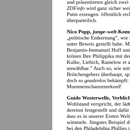
und präsentierten gleich zwe
ZDFinfo
wird ganz sicher wei
Putin erzeugen: öffentlich re
überparteilich.
Nico Popp,
junge
–
welt
-Kom
„politische Entkernung”, wie 
unter Beweis gestellt habe. 
Benjamin-Immanuel Hoff und 
krönen Ihre Philippika mit de
Kulke, Liebich, Ramelow et ali
unwählbar.” Auch so, wie mit
Brötchengebers überhaupt, spi
doch so
gnadenlos
bekämpft:
Mummenschanzenrekord!
Guido Westerwelle, Verblic
Wohlstand verspricht, der läd
dereinst festgestellt und dafü
dass es in unserer Ersten Wel
wimmele. Jüngstes Beispiel dü
bei den Philadelphia Phillie