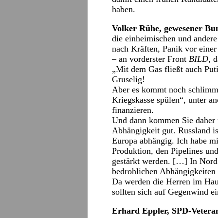
haben.
Volker Rühe, gewesener Bun
die einheimischen und andere
nach Kräften, Panik vor eine
– an vorderster Front
BILD
, 
„Mit dem Gas fließt auch Puti
Gruselig!
Aber es kommt noch schlimmer
Kriegskasse spülen“, unter an
finanzieren.
Und dann kommen Sie daher un
Abhängigkeit gut. Russland i
Europa abhängig. Ich habe mi
Produktion, den Pipelines un
gestärkt werden. […] In Nord
bedrohlichen Abhängigkeiten 
Da werden die Herren im Ha
sollten sich auf Gegenwind e
Erhard Eppler, SPD-Vetera