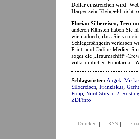
Dollar einstreichen wird! Wob
Harper sein Kleingeld nicht vö
Florian Silbereisen, Trennu
anderen Künsten haben Sie ni
wie dadurch, dass Sie von e
Schlagersängerin verlassen w
Print- und Online-Medien Sto
sogar die „Traumschiff“-Cre
volkstümlichen Popularität. 
Schlagwörter:
Angela Merke
Silbereisen
,
Franziskus
,
Gerha
Popp
,
Nord Stream 2
,
Rüstun
ZDFinfo
Drucken
|
RSS
|
Ema