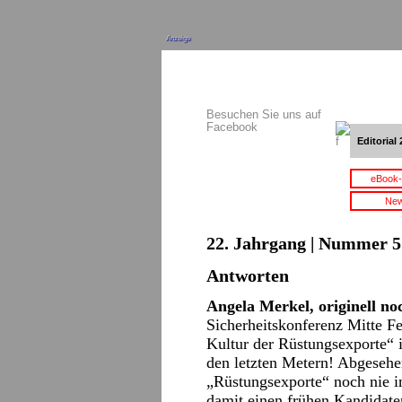
Anzeige
Besuchen Sie uns auf
Facebook
Editorial 
eBook-
New
22. Jahrgang | Nummer 5 
Antworten
Angela Merkel, originell no
Sicherheitskonferenz Mitte Fe
Kultur der Rüstungsexporte“ i
den letzten Metern! Abgesehe
„Rüstungsexporte“ noch nie i
damit einen frühen Kandidaten