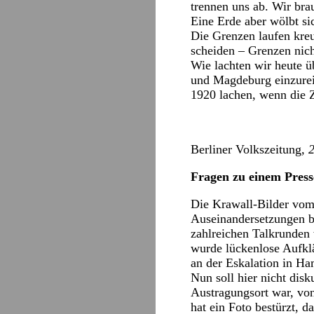
trennen uns ab. Wir bra
Eine Erde aber wölbt si
Die Grenzen laufen kre
scheiden – Grenzen nich
Wie lachten wir heute ü
und Magdeburg einzureiß
1920 lachen, wenn die Z
Berliner Volkszeitung
, 
Fragen zu einem Press
Die Krawall-Bilder vom
Auseinandersetzungen be
zahlreichen Talkrunden 
wurde lückenlose Aufklä
an der Eskalation in Ha
Nun soll hier nicht disk
Austragungsort war, vo
hat ein Foto bestürzt, 