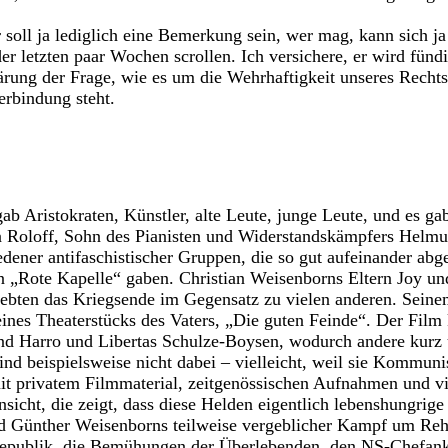
 soll ja lediglich eine Bemerkung sein, wer mag, kann sich ja
der letzten paar Wochen scrollen. Ich versichere, er wird fün
lärung der Frage, wie es um die Wehrhaftigkeit unseres Rechts
erbindung steht.
gab Aristokraten, Künstler, alte Leute, junge Leute, und es ga
an Roloff, Sohn des Pianisten und Widerstandskämpfers Helmu
ener antifaschistischer Gruppen, die so gut aufeinander abge
n „Rote Kapelle“ gaben. Christian Weisenborns Eltern Joy u
lebten das Kriegsende im Gegensatz zu vielen anderen. Sein
ines Theaterstücks des Vaters, „Die guten Feinde“. Der Film k
d Harro und Libertas Schulze-Boysen, wodurch andere kurz
nd beispielsweise nicht dabei – vielleicht, weil sie Kommun
it privatem Filmmaterial, zeitgenössischen Aufnahmen und vi
nsicht, die zeigt, dass diese Helden eigentlich lebenshungrig
d Günther Weisenborns teilweise vergeblicher Kampf um Reha
epublik, die Bemühungen der Überlebenden, den NS-Chefank