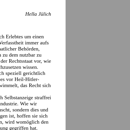
Hella Jülich
ch Erlebtes um einen
Verfasstheit immer aufs
aatlicher Behörden,
m zu dem nutzbar zu
der Rechtsstaat vor, wie
chzusetzen wissen.
 speziell gerichtlich
es vor Heil-Hitler-
wimmelt, das Recht sich
 Selbstanzeige straffrei
ndustrie. Wie wir
uscht, sondern dies und
en ist, hoffen sie sich
en, wird womöglich den
ung gegriffen hat.