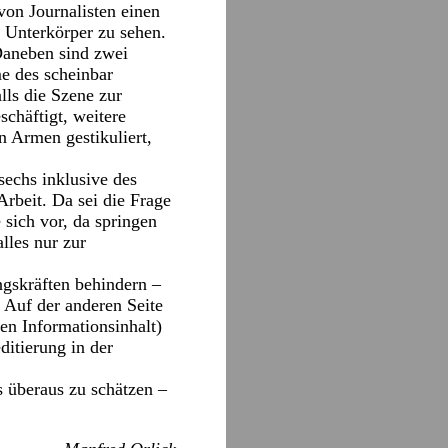
on Journalisten einen
r Unterkörper zu sehen.
 Daneben sind zwei
e des scheinbar
lls die Szene zur
schäftigt, weitere
 Armen gestikuliert,
sechs inklusive des
Arbeit. Da sei die Frage
 sich vor, da springen
lles nur zur
ngskräften behindern –
 Auf der anderen Seite
hen Informationsinhalt)
ditierung in der
s überaus zu schätzen –