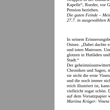
Kapelle“, Roeder, vor G
Pension beziehen.
Die guten Feinde – Mein
27.7. in ausgewählten K
In seinem Erinnerungsbu
Ostsee. „Dabei dachte e
und toten Matrosen. Und
glotzen in Hutläden un
Stadt.“
Der geheimnisumwittert
Chroniken und Sagen, mi
sie nicht die erste Vin
und die noch immer nic
reich illustriert ist, 
vielleicht sogar schön.
auf dem Vorsatzpapier w
Martina Krüger: Vineta 