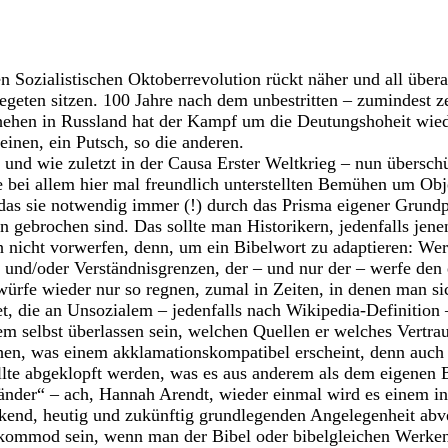
 Sozialistischen Oktoberrevolution rückt näher und all übera
xegeten sitzen. 100 Jahre nach dem unbestritten – zumindest ze
ehen in Russland hat der Kampf um die Deutungshoheit wie
einen, ein Putsch, so die anderen.
 und wie zuletzt in der Causa Erster Weltkrieg – nun übersch
e bei allem hier mal freundlich unterstellten Bemühen um Objek
 das sie notwendig immer (!) durch das Prisma eigener Grund
gebrochen sind. Das sollte man Historikern, jedenfalls jene
h nicht vorwerfen, denn, um ein Bibelwort zu adaptieren: Wer 
und/oder Verständnisgrenzen, der – und nur der – werfe den e
würfe wieder nur so regnen, zumal in Zeiten, in denen man s
et, die an Unsozialem – jedenfalls nach Wikipedia-Definition
em selbst überlassen sein, welchen Quellen er welches Vertra
hen, was einem akklamationskompatibel erscheint, denn auch 
llte abgeklopft werden, was es aus anderem als dem eigenen 
nder“ – ach, Hannah Arendt, wieder einmal wird es einem in 
kend, heutig und zukünftig grundlegenden Angelegenheit abv
 kommod sein, wenn man der Bibel oder bibelgleichen Werken,