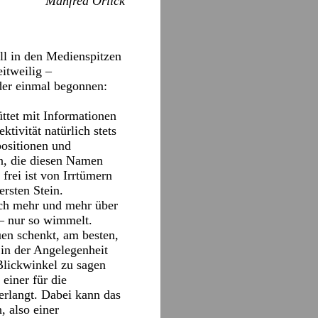
Manfred Orlick
ll in den Medienspitzen
itweilig –
der einmal begonnen:
üttet mit Informationen
tivität natürlich stets
positionen und
n, die diesen Namen
frei ist von Irrtümern
rsten Stein.
ich mehr und mehr über
 – nur so wimmelt.
uen schenkt, am besten,
in der Angelegenheit
Blickwinkel zu sagen
einer für die
erlangt. Dabei kann das
 also einer