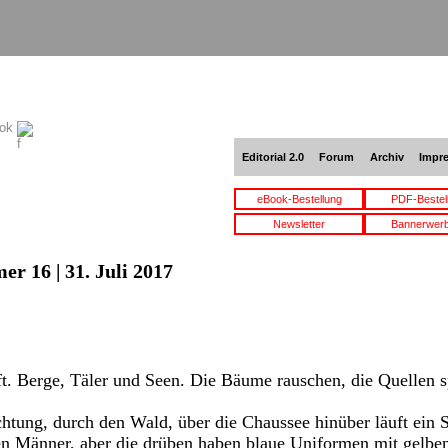
ook
Editorial 2.0
Forum
Archiv
Impr
eBook-Bestellung
PDF-Bestel
Newsletter
Bannerwer
r 16 | 31. Juli 2017
ft. Berge, Täler und Seen. Die Bäume rauschen, die Quellen s
htung, durch den Wald, über die Chaussee hinüber läuft ein S
n Männer, aber die drüben haben blaue Uniformen mit gelbe