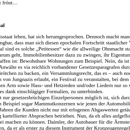
ht frönt…
nal
tsstaat leben, hat sich herumgesprochen. Dennoch macht man
gbar, dass man sich diesen epochalen Fortschritt staatlicher 
 sind es solche „Petitessen“ wie die allweilige Ohnmacht st
arum geht, Immobilienbesitzer dazu zu zwingen, ihr Eigentu
ffen ist: Bewohnbare Wohnungen zum Beispiel. Nein, da ist 
 Anwälte es via reichlich vorhandener Gesetzesparagrafen dur
rötchen zu backen, ein Versammlungsrecht, das es – auch noch
von Jungnazis erlaubt, ein Festival zu veranstalten, bei dem 
ten Arm sowie Hass- und Hetzreden und/oder Liedern nur so 
ies dank einschlägiger Formalien, zu unterbinden.
t nur gesetzesbrüchigen Einzelpersonen möglich ist, sich durch
 Beispiel sogar Mammutkonzernen wie jenen der Automobili
 Jahren die Kunden nicht nur mit erlogenen Abgaswerten getä
 kartellierter Absprachen betrieben. Nun, da eh alles aufgeflog
frei machen zu können. Daimler, der Autobauer für die Ärmst
, da er als erster zu diesem Instrument der Kronzeugenregel