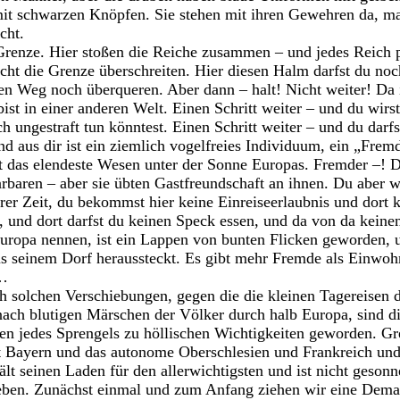
it schwarzen Knöpfen. Sie stehen mit ihren Gewehren da, ma
cht.
e Grenze. Hier stoßen die Reiche zusammen – und jedes Reich p
ht die Grenze überschreiten. Hier diesen Halm darfst du noc
en Weg noch überqueren. Aber dann – halt! Nicht weiter! Da 
bist in einer anderen Welt. Einen Schritt weiter – und du wirst
ch ungestraft tun könntest. Einen Schritt weiter – und du darfs
und aus dir ist ein ziemlich vogelfreies Individuum, ein „Fre
t das elendeste Wesen unter der Sonne Europas. Fremder –! D
baren – aber sie übten Gastfreundschaft an ihnen. Du aber w
rer Zeit, du bekommst hier keine Einreiseerlaubnis und dort 
nd dort darfst du keinen Speck essen, und da von da kein
uropa nennen, ist ein Lappen von bunten Flicken geworden, u
us seinem Dorf heraussteckt. Es gibt mehr Fremde als Einwoh
 …
h solchen Verschiebungen, gegen die die kleinen Tagereisen
nach blutigen Märschen der Völker durch halb Europa, sind d
n jedes Sprengels zu höllischen Wichtigkeiten geworden. Gre
at Bayern und das autonome Oberschlesien und Frankreich und
ält seinen Laden für den allerwichtigsten und ist nicht geson
eben. Zunächst einmal und zum Anfang ziehen wir eine Demar