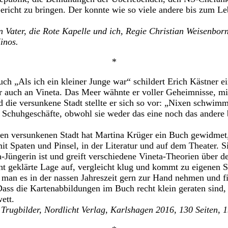
ericht zu bringen. Der konnte wie so viele andere bis zum L
 Vater, die Rote Kapelle und ich, Regie Christian Weisenborn,
inos.
*
ch „Als ich ein kleiner Junge war“ schildert Erich Kästner e
r auch an Vineta. Das Meer wähnte er voller Geheimnisse, mi
 die versunkene Stadt stellte er sich so vor: „Nixen schwimm
d Schuhgeschäfte, obwohl sie weder das eine noch das ander
en versunkenen Stadt hat Martina Krüger ein Buch gewidmet,
t Spaten und Pinsel, in der Literatur und auf dem Theater. Si
eta-Jüngerin ist und greift verschiedene Vineta-Theorien über
ht geklärte Lage auf, vergleicht klug und kommt zu eigenen 
kann man es in der nassen Jahreszeit gern zur Hand nehmen und 
 Dass die Kartenabbildungen im Buch recht klein geraten sind,
ett.
Trugbilder, Nordlicht Verlag, Karlshagen 2016, 130 Seiten, 