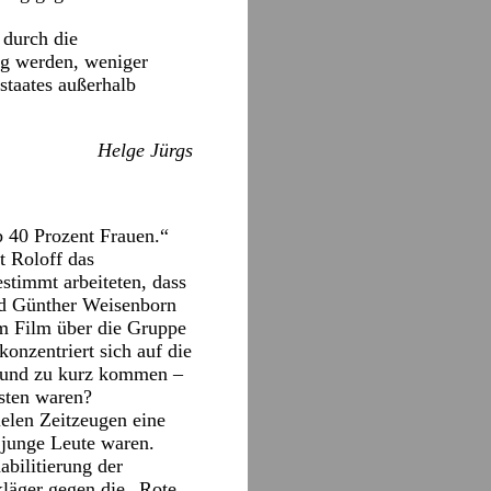
 durch die
dig werden, weniger
staates außerhalb
Helge Jürgs
b 40 Prozent Frauen.“
t Roloff das
stimmt arbeiteten, dass
nd Günther Weisenborn
em Film über die Gruppe
onzentriert sich auf die
 und zu kurz kommen –
isten waren?
elen Zeitzeugen eine
e junge Leute waren.
bilitierung der
läger gegen die „Rote