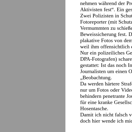
nehmen während der Pro
Aktivisten fest“. Ein ge
Zwei Polizisten in Schu
Fotoreporter (mit Schu
Vermummten zu schießen.
Beweissicherung fest. D
plakative Fotos von dem
weil ihm offensichtlich 
Nur ein polizeiliches G
DPA-Fotografen) scharen
gestattet: Ist das noch 
Journalisten um einen O
„Beobachtung.
Da werden härtere Straf
nur um Fotos oder Video
behindern penetrante Jou
für eine kranke Gesells
Hosentasche.
Damit ich nicht falsch 
doch hier wende ich mi