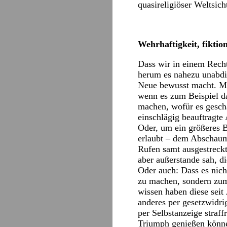
quasireligiöser Weltsic
Wehrhaftigkeit, fiktio
Dass wir in einem Rech
herum es nahezu unabdin
Neue bewusst macht. Mal
wenn es zum Beispiel d
machen, wofür es gescha
einschlägig beauftragte
Oder, um ein größeres B
erlaubt – dem Abschaum 
Rufen samt ausgestreck
aber außerstande sah, d
Oder auch: Dass es nich
zu machen, sondern zum
wissen haben diese seit
anderes per gesetzwidrig
per Selbstanzeige straf
Triumph genießen können