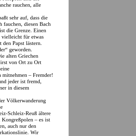
nche rauchen, alle
aßt sehr auf, dass die
h fauchen, diesen Bach
ist die Grenze. Einen
 vielleicht für etwas
t den Papst lästern.
mder“ geworden.
ie alten Griechen
irst von Ort zu Ort
keine
en mitnehmen – Fremder!
nd jeder ist fremd,
ner in diesem
 der Völkerwanderung
ie
iz-Schleiz-Reuß ältere
 Kongreßpolen – es ist
nen, auch nur den
kationslinie. Wir