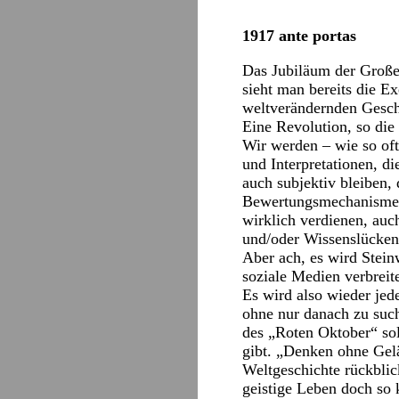
1917 ante portas
Das Jubiläum der Großen
sieht man bereits die E
weltverändernden Gesch
Eine Revolution, so die 
Wir werden – wie so oft
und Interpretationen, di
auch subjektiv bleiben,
Bewertungsmechanismen 
wirklich verdienen, auc
und/oder Wissenslücken 
Aber ach, es wird Stein
soziale Medien verbreit
Es wird also wieder jed
ohne nur danach zu suc
des „Roten Oktober“ so
gibt. „Denken ohne Gelä
Weltgeschichte rückblic
geistige Leben doch so