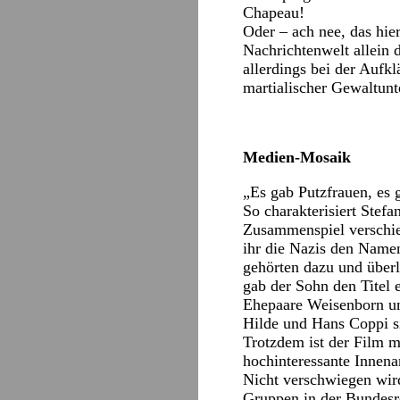
Chapeau!
Oder – ach nee, das hier
Nachrichtenwelt allein 
allerdings bei der Aufk
martialischer Gewaltunt
Medien-Mosaik
„Es gab Putzfrauen, es 
So charakterisiert Stef
Zusammenspiel verschied
ihr die Nazis den Name
gehörten dazu und über
gab der Sohn den Titel e
Ehepaare Weisenborn un
Hilde und Hans Coppi si
Trotzdem ist der Film m
hochinteressante Innena
Nicht verschwiegen wir
Gruppen in der Bundesr