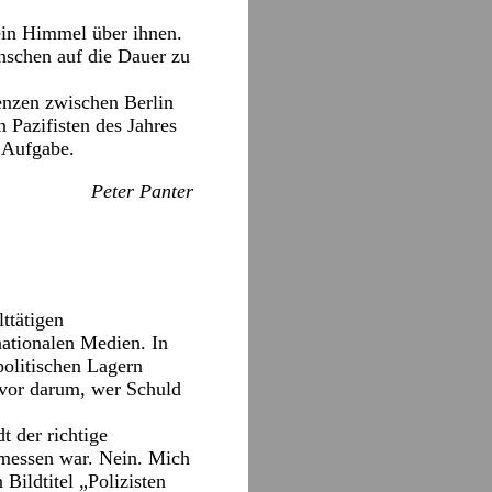
ein Himmel über ihnen.
nschen auf die Dauer zu
enzen zwischen Berlin
 Pazifisten des Jahres
r Aufgabe.
Peter Panter
ttätigen
nationalen Medien. In
politischen Lagern
 vor darum, wer Schuld
t der richtige
emessen war. Nein. Mich
 Bildtitel „Polizisten