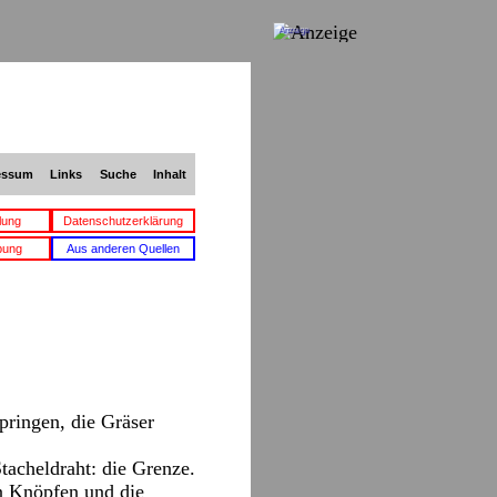
Anzeige
essum
Links
Suche
Inhalt
lung
Datenschutzerklärung
bung
Aus anderen Quellen
pringen, die Gräser
tacheldraht: die Grenze.
n Knöpfen und die