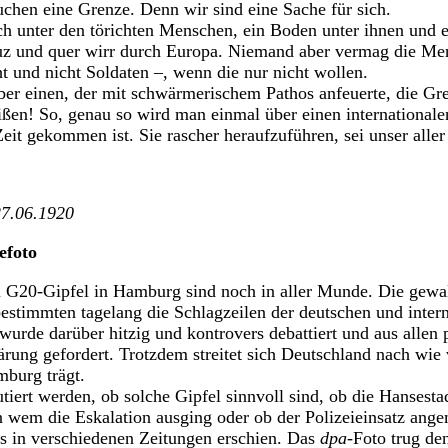
uchen eine Grenze. Denn wir sind eine Sache für sich.
ch unter den törichten Menschen, ein Boden unter ihnen und 
uz und quer wirr durch Europa. Niemand aber vermag die Me
t und nicht Soldaten –, wenn die nur nicht wollen.
ber einen, der mit schwärmerischem Pathos anfeuerte, die Gr
en! So, genau so wird man einmal über einen internationalen
eit gekommen ist. Sie rascher heraufzuführen, sei unser alle
27.06.1920
efoto
 G20-Gipfel in Hamburg sind noch in aller Munde. Die gewal
stimmten tagelang die Schlagzeilen der deutschen und inter
wurde darüber hitzig und kontrovers debattiert und aus allen 
rung gefordert. Trotzdem streitet sich Deutschland nach wie
mburg trägt.
utiert werden, ob solche Gipfel sinnvoll sind, ob die Hansestad
n wem die Eskalation ausging oder ob der Polizeieinsatz ang
das in verschiedenen Zeitungen erschien. Das
dpa
-Foto trug den