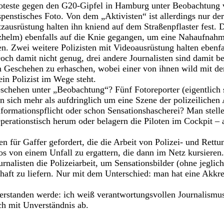
teste gegen den G20-Gipfel in Hamburg unter Beobachtung v
spenstisches Foto. Von dem „Aktivisten“ ist allerdings nur de
tzausrüstung halten ihn kniend auf dem Straßenpflaster fest.
tzhelm) ebenfalls auf die Knie gegangen, um eine Nahaufnahm
 Zwei weitere Polizisten mit Videoausrüstung halten ebenfa
och damit nicht genug, drei andere Journalisten sind damit be
 Geschehen zu erhaschen, wobei einer von ihnen wild mit den
ein Polizist im Wege steht.
eschehen unter „Beobachtung“? Fünf Fotoreporter (eigentlich 
 sich mehr als aufdringlich um eine Szene der polizeilichen 
Informationspflicht oder schon Sensationshascherei? Man stelle
perationstisch herum oder belagern die Piloten im Cockpit – a
en für Gaffer gefordert, die die Arbeit von Polizei- und Rettu
s von einem Unfall zu ergattern, die dann im Netz kursieren.
rnalisten die Polizeiarbeit, um Sensationsbilder (ohne jeglic
chaft zu liefern. Nur mit dem Unterschied: man hat eine Akkre
verstanden werde: ich weiß verantwortungsvollen Journalismu
ch mit Unverständnis ab.