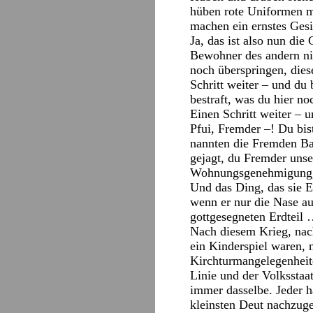
hüben rote Uniformen m
machen ein ernstes Gesi
Ja, das ist also nun di
Bewohner des andern nic
noch überspringen, dies
Schritt weiter – und du 
bestraft, was du hier no
Einen Schritt weiter – 
Pfui, Fremder –! Du bis
nannten die Fremden Bar
gejagt, du Fremder unse
Wohnungsgenehmigung, u
Und das Ding, das sie E
wenn er nur die Nase a
gottgesegneten Erdteil
Nach diesem Krieg, nac
ein Kinderspiel waren, 
Kirchturmangelegenheite
Linie und der Volkssta
immer dasselbe. Jeder h
kleinsten Deut nachzug