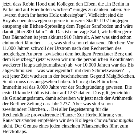
jetzt, dass Robin Hood und Kollegen den Eiben, die „in Berlin in
Parks und auf Friedhöfen wachsen“ einiges zu danken haben: Sie
„waren durch ihr hartes Holz unbesiegbar“. Vielleicht sind die
Royals eben deswegen so gerne in unserer Stadt? 1107 hingegen
entsprang ein Eichen-Sprössling dem Tegeler Sandboden und wäre
damit „über 800 Jahre“ alt. Das ist eine vage Zahl, wir helfen gern:
Das Bäumchen ist jetzt akkurat 910 Jahre alt. Aber was sind schon
einhundert Jährchen… Ja, was sind schon eintausend Jährchen: Vor
11.000 Jahren schwoll der Urstrom nach den Recherchen des
neugierigen Autoren „zwischen dem heutigen Prenzlauer Berg und
dem Kreuzberg“ (jetzt wissen wir um die persönlichen Koordinaten
wackerer Hauptstadtjournalisten) ab, vor 10.000 Jahren war das Eis
abgeschmolzen – was war eigentlich mit dem Schmelzwasser? – ,
seit jener Zeit wuchsen in der beschriebenen Gegend Maiglöckchen.
Schön muss das ausgesehen haben. Ich mag das Blümchen.
Immerhin sei das 9.000 Jahre vor der Stadtgründung gewesen. Die
erste Urkunde Cöllns ist aber auf 1237 datiert. Das gilt gemeinhin
als Gründungsdatum, damit schreiben wir jetzt nach der Arithmetik
der Berliner Zeitung das Jahr 2237. Aber was sind schon
zweihundert Jährchen… Bei aller Begeisterung für die
Rechenkünste provozierende Pflanze: Zur Herbeiführung von
Rauschzuständen empfehlen wir den Kollegen
Convallaria majalis
nicht. Der Genuss eines jeden einzelnen Pflanzenteiles führt zum
Herzkollaps.