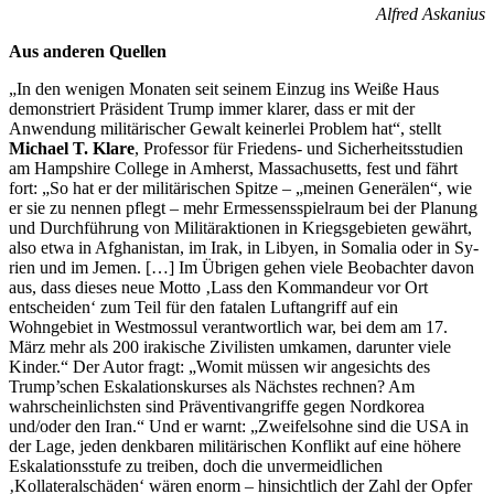
Alfred Askanius
Aus anderen Quellen
„In den wenigen Monaten seit seinem Einzug ins Weiße Haus
demonstriert Präsident Trump immer klarer, dass er mit der
Anwendung militärischer Gewalt keinerlei Problem hat“, stellt
Michael T. Klare
, Professor für Friedens- und Sicherheitsstudien
am Hampshire College in Amherst, Massachusetts, fest und fährt
fort: „So hat er der militärischen Spitze – „meinen Generälen“, wie
er sie zu nennen pflegt – mehr Ermessensspielraum bei der Planung
und Durchführung von Militäraktionen in Kriegsgebieten gewährt,
also etwa in Afghanistan, im Irak, in Libyen, in Somalia oder in Sy­
rien und im Jemen. […] Im Übrigen gehen viele Beobachter davon
aus, dass dieses neue Motto ‚Lass den Kommandeur vor Ort
entscheiden‘ zum Teil für den fatalen Luftangriff auf ein
Wohngebiet in Westmossul verantwortlich war, bei dem am 17.
März mehr als 200 irakische Zivilisten umkamen, darunter viele
Kinder.“ Der Autor fragt: „Womit müssen wir angesichts des
Trump’schen Eskalationskurses als Nächstes rechnen? Am
wahrscheinlichsten sind Präventivangriffe gegen Nordkorea
und/oder den Iran.“ Und er warnt: „Zweifelsohne sind die USA in
der Lage, jeden denkbaren militärischen Konflikt auf eine höhere
Eskalationsstufe zu treiben, doch die unvermeidlichen
‚Kollateralschäden‘ wären enorm – hinsichtlich der Zahl der Opfer