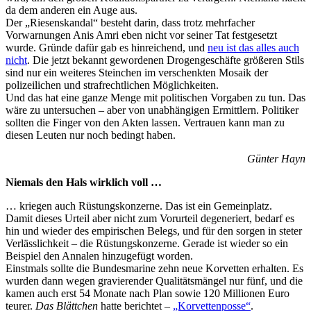
da dem anderen ein Auge aus.
Der „Riesenskandal“ besteht darin, dass trotz mehrfacher
Vorwarnungen Anis Amri eben nicht vor seiner Tat festgesetzt
wurde. Gründe dafür gab es hinreichend, und
neu ist das alles auch
nicht
. Die jetzt bekannt gewordenen Drogengeschäfte größeren Stils
sind nur ein weiteres Steinchen im verschenkten Mosaik der
polizeilichen und strafrechtlichen Möglichkeiten.
Und das hat eine ganze Menge mit politischen Vorgaben zu tun. Das
wäre zu untersuchen – aber von unabhängigen Ermittlern. Politiker
sollten die Finger von den Akten lassen. Vertrauen kann man zu
diesen Leuten nur noch bedingt haben.
Günter Hayn
Niemals den Hals wirklich voll …
… kriegen auch Rüstungskonzerne. Das ist ein Gemeinplatz.
Damit dieses Urteil aber nicht zum Vorurteil degeneriert, bedarf es
hin und wieder des empirischen Belegs, und für den sorgen in steter
Verlässlichkeit – die Rüstungskonzerne. Gerade ist wieder so ein
Beispiel den Annalen hinzugefügt worden.
Einstmals sollte die Bundesmarine zehn neue Korvetten erhalten. Es
wurden dann wegen gravierender Qualitätsmängel nur fünf, und die
kamen auch erst 54 Monate nach Plan sowie 120 Millionen Euro
teurer.
Das Blättchen
hatte berichtet –
„Korvettenposse“
.