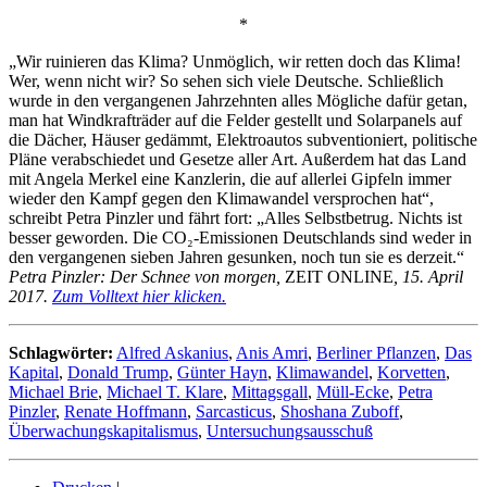
*
„Wir ruinieren das Klima? Unmöglich, wir retten doch das Klima!
Wer, wenn nicht wir? So sehen sich viele Deutsche. Schließlich
wurde in den vergangenen Jahrzehnten alles Mögliche dafür getan,
man hat Windkrafträder auf die Felder gestellt und Solarpanels auf
die Dächer, Häuser gedämmt, Elektroautos subventioniert, politische
Pläne verabschiedet und Gesetze aller Art. Außerdem hat das Land
mit Angela Merkel eine Kanzlerin, die auf allerlei Gipfeln immer
wieder den Kampf gegen den Klimawandel versprochen hat“,
schreibt Petra Pinzler und fährt fort: „Alles Selbstbetrug. Nichts ist
besser geworden. Die CO₂-Emissionen Deutschlands sind weder in
den vergangenen sieben Jahren gesunken, noch tun sie es derzeit.“
Petra Pinzler: Der Schnee von morgen,
ZEIT ONLINE
, 15. April
2017.
Zum Volltext hier klicken.
Schlagwörter:
Alfred Askanius
,
Anis Amri
,
Berliner Pflanzen
,
Das
Kapital
,
Donald Trump
,
Günter Hayn
,
Klimawandel
,
Korvetten
,
Michael Brie
,
Michael T. Klare
,
Mittagsgall
,
Müll-Ecke
,
Petra
Pinzler
,
Renate Hoffmann
,
Sarcasticus
,
Shoshana Zuboff
,
Überwachungskapitalismus
,
Untersuchungsausschuß