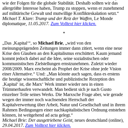
wie der Folgen für die globale Stabilität. Deshalb sollten wir das
allergrößte Interesse haben, Trump zu stoppen, wenn er zunehmend
auf militärische Gewalt und mutwillige Konflikteskalation setzt.“
Michael T. Klare: Trump und der Reiz der Waffen,
Le Monde
diplomatique
, 11.05.2017.
Zum Volltext hier klicken.
*
„Das ‚Kapital‘“, so
Michael Brie
, „wird von den
meinungsprägenden Zeitungen immer dann zitiert, wenn eine neue
Krise den Glauben an den Kapitalismus erschüttert. Kaum jemand
kommt jedoch dabei auf die Idee, seine sozialistischen oder
kommunistischen Zielstellungen ernstzunehmen. Zuletzt wieder
2008/2009. Marx erscheint als Prophet der Krise ohne jede Vision
einer Alternative.“ Und: „Man könnte auch sagen, dass es erstens
die heutige wissenschaftliche und publizistische Rezeption des
‚Kapital‘ ist, die Marx‘ Werk immer wieder neu in einen
Trümmerhaufen verwandelt. Man bedient sich je nach Gusto
einzelner Teile seines Werks. Die Marxsche Frage aber, wie gerade
wegen der immer noch wachsenden Herrschaft der
Kapitalverwertung über Arbeit, Natur und Gesellschaft und in ihrem
Rahmen Bedingungen einer nachkapitalistischen Ordnung entstehen
können, ist weitgehend ad acta gelegt.“
Michael Brie: Der ausgetriebene Geist,
neues deutschland (online)
,
29.04.2017.
Zum Volltext hier klicken.