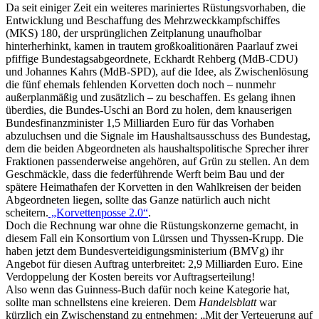
Da seit einiger Zeit ein weiteres mariniertes Rüstungsvorhaben, die
Entwicklung und Beschaffung des Mehrzweckkampfschiffes
(MKS) 180, der ursprünglichen Zeitplanung unaufholbar
hinterherhinkt, kamen in trautem großkoalitionären Paarlauf zwei
pfiffige Bundestagsabgeordnete, Eckhardt Rehberg (MdB-CDU)
und Johannes Kahrs (MdB-SPD), auf die Idee, als Zwischenlösung
die fünf ehemals fehlenden Korvetten doch noch – nunmehr
außerplanmäßig und zusätzlich – zu beschaffen. Es gelang ihnen
überdies, die Bundes-Uschi an Bord zu holen, dem knauserigen
Bundesfinanzminister 1,5 Milliarden Euro für das Vorhaben
abzuluchsen und die Signale im Haushaltsausschuss des Bundestag,
dem die beiden Abgeordneten als haushaltspolitische Sprecher ihrer
Fraktionen passenderweise angehören, auf Grün zu stellen. An dem
Geschmäckle, dass die federführende Werft beim Bau und der
spätere Heimathafen der Korvetten in den Wahlkreisen der beiden
Abgeordneten liegen, sollte das Ganze natürlich auch nicht
scheitern.
„Korvettenposse 2.0“
.
Doch die Rechnung war ohne die Rüstungskonzerne gemacht, in
diesem Fall ein Konsortium von Lürssen und Thyssen-Krupp. Die
haben jetzt dem Bundesverteidigungsministerium (BMVg) ihr
Angebot für diesen Auftrag unterbreitet: 2,9 Milliarden Euro. Eine
Verdoppelung der Kosten bereits vor Auftragserteilung!
Also wenn das Guinness-Buch dafür noch keine Kategorie hat,
sollte man schnellstens eine kreieren. Dem
Handelsblatt
war
kürzlich ein Zwischenstand zu entnehmen: „Mit der Verteuerung auf