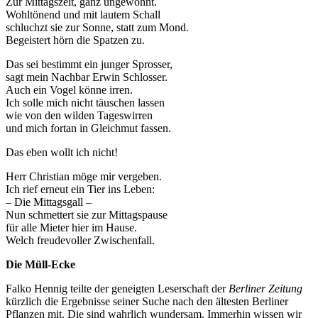
Zur Mittagszeit, ganz ungewohnt.
Wohltönend und mit lautem Schall
schluchzt sie zur Sonne, statt zum Mond.
Begeistert hörn die Spatzen zu.
Das sei bestimmt ein junger Sprosser,
sagt mein Nachbar Erwin Schlosser.
Auch ein Vogel könne irren.
Ich solle mich nicht täuschen lassen
wie von den wilden Tageswirren
und mich fortan in Gleichmut fassen.
Das eben wollt ich nicht!
Herr Christian möge mir vergeben.
Ich rief erneut ein Tier ins Leben:
– Die Mittagsgall –
Nun schmettert sie zur Mittagspause
für alle Mieter hier im Hause.
Welch freudevoller Zwischenfall.
Die Müll-Ecke
Falko Hennig teilte der geneigten Leserschaft der
Berliner Zeitung
kürzlich die Ergebnisse seiner Suche nach den ältesten Berliner
Pflanzen mit. Die sind wahrlich wundersam. Immerhin wissen wir