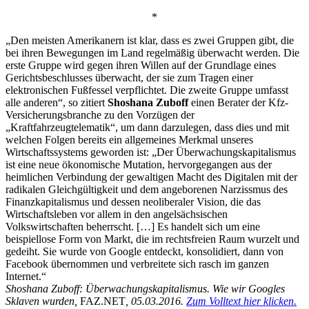
*
„Den meisten Amerikanern ist klar, dass es zwei Gruppen gibt, die
bei ihren Bewegungen im Land regelmäßig überwacht werden. Die
erste Gruppe wird gegen ihren Willen auf der Grundlage eines
Gerichtsbeschlusses überwacht, der sie zum Tragen einer
elektronischen Fußfessel verpflichtet. Die zweite Gruppe umfasst
alle anderen“, so zitiert
Shoshana Zuboff
einen Berater der Kfz-
Versicherungsbranche zu den Vorzügen der
„Kraftfahrzeugtelematik“, um dann darzulegen, dass dies und mit
welchen Folgen bereits ein allgemeines Merkmal unseres
Wirtschaftssystems geworden ist: „Der Überwachungskapitalismus
ist eine neue ökonomische Mutation, hervorgegangen aus der
heimlichen Verbindung der gewaltigen Macht des Digitalen mit der
radikalen Gleichgültigkeit und dem angeborenen Narzissmus des
Finanzkapitalismus und dessen neoliberaler Vision, die das
Wirtschaftsleben vor allem in den angelsächsischen
Volkswirtschaften beherrscht. […] Es handelt sich um eine
beispiellose Form von Markt, die im rechtsfreien Raum wurzelt und
gedeiht. Sie wurde von Google entdeckt, konsolidiert, dann von
Facebook übernommen und verbreitete sich rasch im ganzen
Internet.“
Shoshana Zuboff: Überwachungskapitalismus. Wie wir Googles
Sklaven wurden,
FAZ.NET
, 05.03.2016.
Zum Volltext hier klicken.