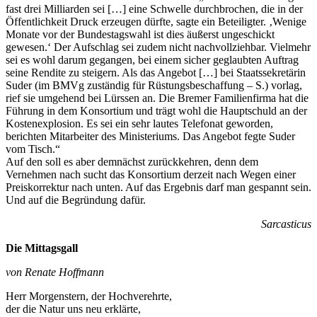
fast drei Milliarden sei […] eine Schwelle durchbrochen, die in der
Öffentlichkeit Druck erzeugen dürfte, sagte ein Beteiligter. ‚Wenige
Monate vor der Bundestagswahl ist dies äußerst ungeschickt
gewesen.‘ Der Aufschlag sei zudem nicht nachvollziehbar. Vielmehr
sei es wohl darum gegangen, bei einem sicher geglaubten Auftrag
seine Rendite zu steigern. Als das Angebot […] bei Staatssekretärin
Suder (im BMVg zuständig für Rüstungsbeschaffung – S.) vorlag,
rief sie umgehend bei Lürssen an. Die Bremer Familienfirma hat die
Führung in dem Konsortium und trägt wohl die Hauptschuld an der
Kostenexplosion. Es sei ein sehr lautes Telefonat geworden,
berichten Mitarbeiter des Ministeriums. Das Angebot fegte Suder
vom Tisch.“
Auf den soll es aber demnächst zurückkehren, denn dem
Vernehmen nach sucht das Konsortium derzeit nach Wegen einer
Preiskorrektur nach unten. Auf das Ergebnis darf man gespannt sein.
Und auf die Begründung dafür.
Sarcasticus
Die Mittagsgall
von Renate Hoffmann
Herr Morgenstern, der Hochverehrte,
der die Natur uns neu erklärte,