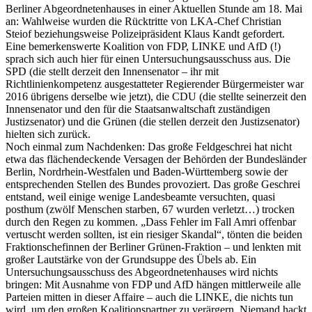
Berliner Abgeordnetenhauses in einer Aktuellen Stunde am 18. Mai
an: Wahlweise wurden die Rücktritte von LKA-Chef Christian
Steiof beziehungsweise Polizeipräsident Klaus Kandt gefordert.
Eine bemerkenswerte Koalition von FDP, LINKE und AfD (!)
sprach sich auch hier für einen Untersuchungsausschuss aus. Die
SPD (die stellt derzeit den Innensenator – ihr mit
Richtlinienkompetenz ausgestatteter Regierender Bürgermeister war
2016 übrigens derselbe wie jetzt), die CDU (die stellte seinerzeit den
Innensenator und den für die Staatsanwaltschaft zuständigen
Justizsenator) und die Grünen (die stellen derzeit den Justizsenator)
hielten sich zurück.
Noch einmal zum Nachdenken: Das große Feldgeschrei hat nicht
etwa das flächendeckende Versagen der Behörden der Bundesländer
Berlin, Nordrhein-Westfalen und Baden-Württemberg sowie der
entsprechenden Stellen des Bundes provoziert. Das große Geschrei
entstand, weil einige wenige Landesbeamte versuchten, quasi
posthum (zwölf Menschen starben, 67 wurden verletzt…) trocken
durch den Regen zu kommen. „Dass Fehler im Fall Amri offenbar
vertuscht werden sollten, ist ein riesiger Skandal“, tönten die beiden
Fraktionschefinnen der Berliner Grünen-Fraktion – und lenkten mit
großer Lautstärke von der Grundsuppe des Übels ab. Ein
Untersuchungsausschuss des Abgeordnetenhauses wird nichts
bringen: Mit Ausnahme von FDP und AfD hängen mittlerweile alle
Parteien mitten in dieser Affaire – auch die LINKE, die nichts tun
wird, um den großen Koalitionspartner zu verärgern. Niemand hackt