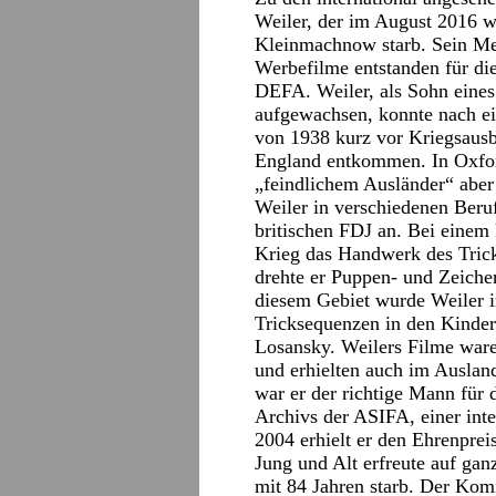
Weiler, der im August 2016 w
Kleinmachnow starb. Sein Met
Werbefilme entstanden für di
DEFA. Weiler, als Sohn eine
aufgewachsen, konnte nach e
von 1938 kurz vor Kriegsausb
England entkommen. In Oxfor
„feindlichem Ausländer“ aber
Weiler in verschiedenen Beruf
britischen FDJ an. Bei einem 
Krieg das Handwerk des Tric
drehte er Puppen- und Zeiche
diesem Gebiet wurde Weiler in
Tricksequenzen in den Kinder
Losansky. Weilers Filme waren
und erhielten auch im Auslan
war er der richtige Mann für
Archivs der ASIFA, einer inte
2004 erhielt er den Ehrenprei
Jung und Alt erfreute auf ga
mit 84 Jahren starb. Der Komi