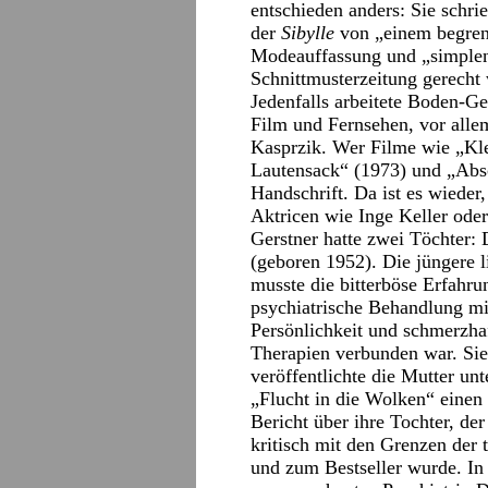
entschieden anders: Sie schri
der
Sibylle
von „einem begrenz
Modeauffassung und „simplen
Schnittmusterzeitung gerecht
Jedenfalls arbeitete Boden-Ge
Film und Fernsehen, vor all
Kasprzik. Wer Filme wie „Kl
Lautensack“ (1973) und „Absc
Handschrift. Da ist es wieder,
Aktricen wie Inge Keller ode
Gerstner hatte zwei Töchter:
(geboren 1952). Die jüngere l
musste die bitterböse Erfahr
psychiatrische Behandlung m
Persönlichkeit und schmerzhaft
Therapien verbunden war. Sie
veröffentlichte die Mutter u
„Flucht in die Wolken“ einen 
Bericht über ihre Tochter, de
kritisch mit den Grenzen der t
und zum Bestseller wurde. In