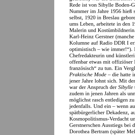
Rede ist von Sibylle Boden-Ge
Nummer im Jahre 1956 hieß so
selbst, 1920 in Breslau gebor
ums Leben, arbeitete in den 1
Malerin und Kostümbildnerin.
Karl-Heinz Gerstner (manche
Kolumne auf Radio DDR I erin
optimistisch – wie immer!“).
Chefredakteurin und künstleri
offenbar etwas mit offiziöser
französisch“ zu tun. Ein Verg
Praktische Mode
– die hatte 
jener Jahre lohnt sich. Mit d
war der Anspruch der
Sibylle
zudem in jenen Jahren als unn
möglichst rasch entledigen z
jedenfalls. Und ein – wenn au
spätbürgerlicher Dekadenz, au
Kosmopolitismus-Verdacht und
Gerstnerschen Ausstiegs bei 
Dorothea Bertram (später Meli