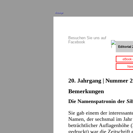
Anzeige
Besuchen Sie uns auf
Facebook
Editorial 
eBook-
New
20. Jahrgang | Nummer 2 
Bemerkungen
Die Namenspatronin der
Sib
Sie gab einem der interessant
Namen, der sechsmal im Jahr
beträchtlicher Auflagenhöhe
gedruckt) war die Zeitschrift