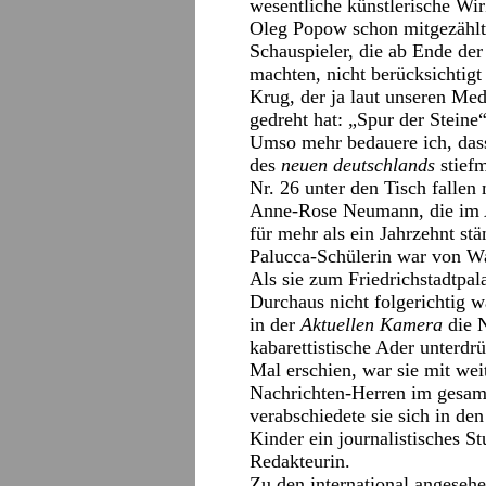
wesentliche künstlerische Wir
Oleg Popow schon mitgezählt)
Schauspieler, die ab Ende der
machten, nicht berücksichtig
Krug, der ja laut unseren Me
gedreht hat: „Spur der Steine“
Umso mehr bedauere ich, dass
des
neuen deutschlands
stiefm
Nr. 26 unter den Tisch fallen 
Anne-Rose Neumann, die im Ap
für mehr als ein Jahrzehnt s
Palucca-Schülerin war von Wa
Als sie zum Friedrichstadtpala
Durchaus nicht folgerichtig 
in der
Aktuellen Kamera
die N
kabarettistische Ader unterdr
Mal erschien, war sie mit wei
Nachrichten-Herren im gesam
verabschiedete sie sich in den
Kinder ein journalistisches St
Redakteurin.
Zu den international angeseh