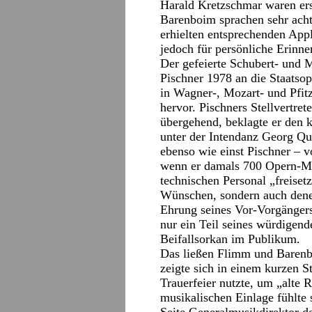
Harald Kretzschmar waren er
Barenboim sprachen sehr ach
erhielten entsprechenden App
jedoch für persönliche Erinner
Der gefeierte Schubert- und M
Pischner 1978 an die Staatsop
in Wagner-, Mozart- und Pfitz
hervor. Pischners Stellvertre
übergehend, beklagte er den 
unter der Intendanz Georg Qu
ebenso wie einst Pischner – 
wenn er damals 700 Opern-Mi
technischen Personal „freisetz
Wünschen, sondern auch denen
Ehrung seines Vor-Vorgängers 
nur ein Teil seines würdigend
Beifallsorkan im Publikum.
Das ließen Flimm und Barenbo
zeigte sich in einem kurzen S
Trauerfeier nutzte, um „alte
musikalischen Einlage fühlte