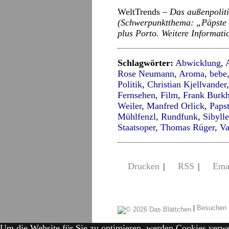
WeltTrends –
Das außenpoliti
(Schwerpunktthema: „Päpste 
plus Porto. Weitere Informat
Schlagwörter:
Abwicklung
,
Rose Neumann
,
Aroma
,
bebe
Politik
,
Christian Kjellvander
Fernsehen
,
Film
,
Frank Burk
Weiler
,
Manfred Orlick
,
Paps
Mühlfenzl
,
Rundfunk
,
Sibyll
Staatsoper
,
Thomas Rüger
,
Va
Drucken
|
RSS
|
Ema
|
Besuchen 
Um die Website für Sie zu optimieren, werden Cookies verw