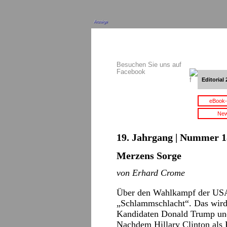
Anzeige
Besuchen Sie uns auf
Facebook
Editorial 
eBook-
New
19. Jahrgang | Nummer 18
Merzens Sorge
von Erhard Crome
Über den Wahlkampf der USA h
„Schlammschlacht“. Das wird 
Kandidaten Donald Trump und 
Nachdem Hillary Clinton als 