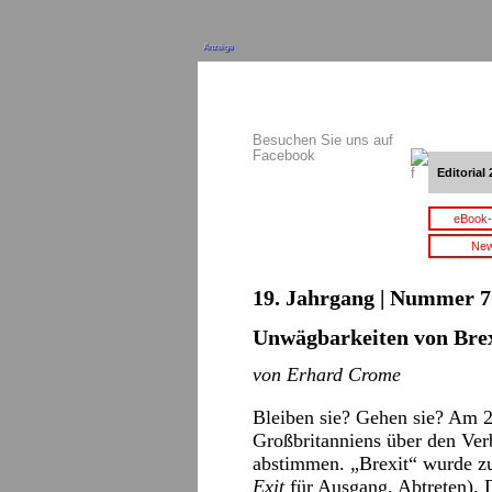
Anzeige
Besuchen Sie uns auf
Facebook
Editorial 
eBook-
New
19. Jahrgang | Nummer 7 
Unwägbarkeiten von Bre
von Erhard Crome
Bleiben sie? Gehen sie? Am 2
Großbritanniens über den Ver
abstimmen. „Brexit“ wurde z
Exit
für Ausgang, Abtreten). D