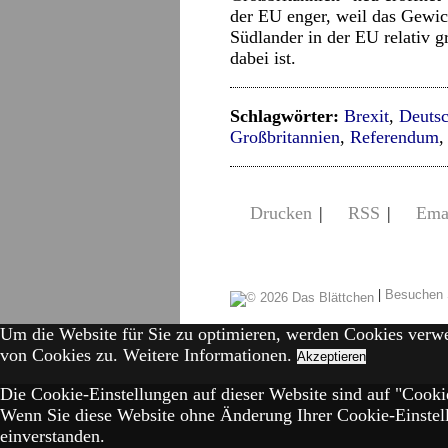
der EU enger, weil das Gewich
Südlander in der EU relativ 
dabei ist.
Schlagwörter:
Brexit
,
Deuts
Großbritannien
,
Referendum
Drucken
|
RSS
|
Ema
|
Besuchen 
Um die Website für Sie zu optimieren, werden Cookies verw
von Cookies zu.
Weitere Informationen.
Akzeptieren
Die Cookie-Einstellungen auf dieser Website sind auf "Cookie
Wenn Sie diese Website ohne Änderung Ihrer Cookie-Einstell
einverstanden.