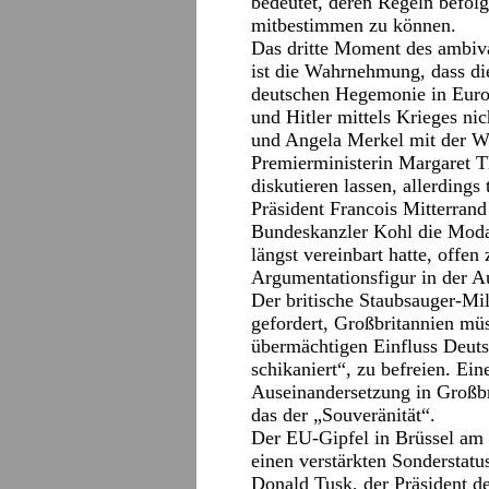
bedeutet, deren Regeln befol
mitbestimmen zu können.
Das dritte Moment des ambiva
ist die Wahrnehmung, dass di
deutschen Hegemonie in Europ
und Hitler mittels Krieges ni
und Angela Merkel mit der Wir
Premierministerin Margaret T
diskutieren lassen, allerdings
Präsident Francois Mitterrand
Bundeskanzler Kohl die Modal
längst vereinbart hatte, offen
Argumentationsfigur in der A
Der britische Staubsauger-Mi
gefordert, Großbritannien mü
übermächtigen Einfluss Deuts
schikaniert“, zu befreien. Ei
Auseinandersetzung in Großbr
das der „Souveränität“.
Der EU-Gipfel in Brüssel am 
einen verstärkten Sonderstatu
Donald Tusk, der Präsident d