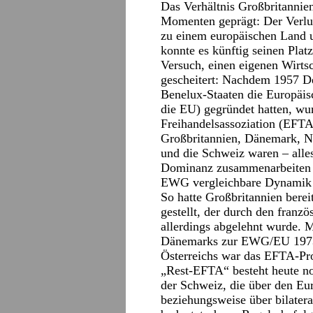
Das Verhältnis Großbritannie
Momenten geprägt: Der Verlus
zu einem europäischen Land u
konnte es künftig seinen Plat
Versuch, einen eigenen Wirts
gescheitert: Nachdem 1957 Deu
Benelux-Staaten die Europäi
die EU) gegründet hatten, wu
Freihandelsassoziation (EFTA
Großbritannien, Dänemark, N
und die Schweiz waren – alles
Dominanz zusammenarbeiten w
EWG vergleichbare Dynamik e
So hatte Großbritannien bere
gestellt, der durch den franz
allerdings abgelehnt wurde. M
Dänemarks zur EWG/EU 1973 
Österreichs war das EFTA-Pro
„Rest-EFTA“ besteht heute no
der Schweiz, die über den E
beziehungsweise über bilatera