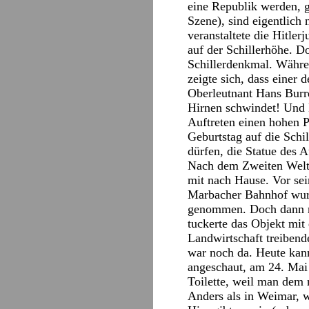
eine Republik werden, 
Szene), sind eigentlich
veranstaltete die Hitle
auf der Schillerhöhe. D
Schillerdenkmal. Währe
zeigte sich, dass einer
Oberleutnant Hans Burre
Hirnen schwindet! Und D
Auftreten einen hohen P
Geburtstag auf die Schil
dürfen, die Statue des 
Nach dem Zweiten Weltk
mit nach Hause. Vor sei
Marbacher Bahnhof wurd
genommen. Doch dann me
tuckerte das Objekt mi
Landwirtschaft treibend
war noch da. Heute kann
angeschaut, am 24. Mai
Toilette, weil man dem 
Anders als in Weimar, w