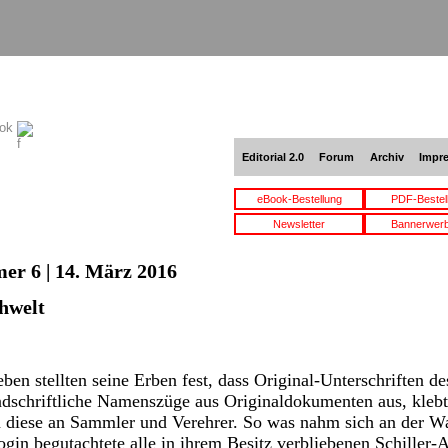
ook
Editorial 2.0
Forum
Archiv
Impr
eBook-Bestellung
PDF-Bestel
Newsletter
Bannerwer
er 6 | 14. März 2016
chwelt
ben stellten seine Erben fest, dass Original-Unterschriften de
ndschriftliche Namenszüge aus Originaldokumenten aus, klebte
n diese an Sammler und Verehrer. So was nahm sich an der W
in begutachtete alle in ihrem Besitz verbliebenen Schiller