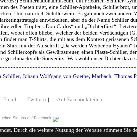
nswertes!) Schillernationalmuseum, ein Friedrich-Schiller-Gy
men des Poeten trägt, eine Schiller-Apotheke, Schillerbrot, 
cken. Und natürlich Schillerwein. Es gab noch zwei andere W
Marketingstrategie entwickelten, aber da der Name Schiller 
e ihre edlen Tropfen „Don Carlos“ und „Dichterfürst“. Letzte
en, wobei offen bliebe, welcher der beiden Verdächtigen (G. 
 findet man T-Shirts, die mit aus dem Kontext gerissenen Sch
ein Shirt mit der Aufschrift „Da werden Weiber zu Hyänen“ fü
d Schillerköpfe als Gewürzstreuer, einen Plaste-Schiller, de
re geschmackvolle Souvenirs. Was wohl unser Dichter dazu 
h Schiller
,
Johann Wolfgang von Goethe
,
Marbach
,
Thomas P
Email
|
Twittern
|
Auf Facebook teilen
uchen Sie uns auf Facebook
endet. Durch die weitere Nutzung der Website stimmen Sie 