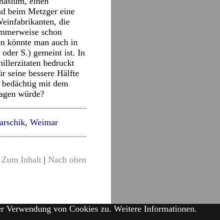
mnasium, einen
und beim Metzger eine
einfabrikanten, die
dummerweise schon
ren könnte man auch in
oder S.) gemeint ist. In
illerzitaten bedruckt
r seine bessere Hälfte
r bedächtig mit dem
sagen würde?
arschik
,
Weimar
Zum Inhalt
|
Nach oben
der Verwendung von Cookies zu.
Weitere Informationen.