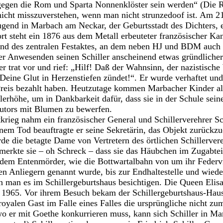
gegen die Rom und Sparta Nonnenklöster sein werden“ (Die Rä
 nicht misszuverstehen, wenn man nicht strunzedoof ist. Am 2
rjugend in Marbach am Neckar, der Geburtsstadt des Dichters, 
ort steht ein 1876 aus dem Metall erbeuteter französischer K
nd des zentralen Festaktes, an dem neben HJ und BDM auch
 der Anwesenden seinen Schiller anscheinend etwas gründlicher
r trat vor und rief: „Hilf! Daß der Wahnsinn, der nazistisch
eine Glut in Herzenstiefen zündet!“. Er wurde verhaftet und 
reis bezahlt haben. Heutzutage kommen Marbacher Kinder allj
lerhöhe, um in Dankbarkeit dafür, dass sie in der Schule sein
Autors mit Blumen zu bewerfen.
rieg nahm ein französischer General und Schillerverehrer Sc
nem Tod beauftragte er seine Sekretärin, das Objekt zurückzu
e die betagte Dame von Vertretern des örtlichen Schillerver
rkte sie – oh Schreck – dass sie das Häubchen im Zugabteil
t dem Entenmörder, wie die Bottwartalbahn von um ihr Federv
en Anliegern genannt wurde, bis zur Endhaltestelle und wiede
 man es im Schillergeburtshaus besichtigen. Die Queen Elisa
 1965. Vor ihrem Besuch bekam der Schillergeburtshaus-Haus
royalen Gast im Falle eines Falles die ursprüngliche nicht z
o er mit Goethe konkurrieren muss, kann sich Schiller in Marb