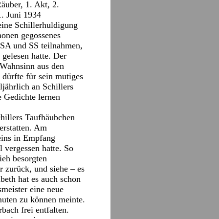
uber, 1. Akt, 2.
1. Juni 1934
eine Schillerhuldigung
anonen gegossenes
 SA und SS teilnahmen,
 gelesen hatte. Der
e Wahnsinn aus den
dürfte für sein mutiges
ährlich an Schillers
e Gedichte lernen
hillers Taufhäubchen
erstatten. Am
eins in Empfang
 vergessen hatte. So
ieh besorgten
r zurück, und siehe – es
beth hat es auch schon
meister eine neue
umuten zu können meinte.
ach frei entfalten.