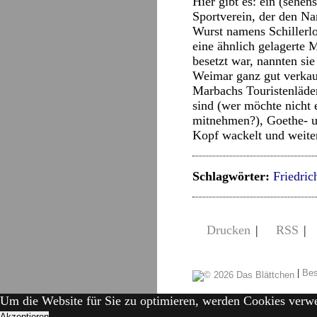
Hier gibt es: ein (sehe
Sportverein, der den Na
Wurst namens Schillerlo
eine ähnlich gelagerte 
besetzt war, nannten si
Weimar ganz gut verkauf
Marbachs Touristenläden
sind (wer möchte nicht 
mitnehmen?), Goethe- un
Kopf wackelt und weite
Schlagwörter:
Friedric
Drucken
|
RSS
|
|
Bes
Um die Website für Sie zu optimieren, werden Cookies verw
Akzeptieren