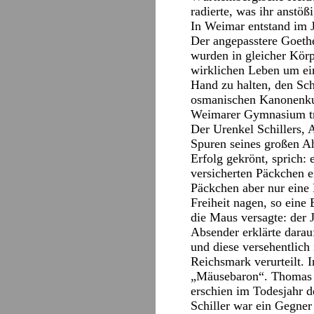
radierte, was ihr anstößi
In Weimar entstand im 
Der angepasstere Goethe 
wurden in gleicher Körp
wirklichen Leben um ein
Hand zu halten, den Sch
osmanischen Kanonenkug
Weimarer Gymnasium tr
Der Urenkel Schillers, 
Spuren seines großen A
Erfolg gekrönt, sprich:
versicherten Päckchen e
Päckchen aber nur eine 
Freiheit nagen, so eine
die Maus versagte: der 
Absender erklärte darauf
und diese versehentlich
Reichsmark verurteilt.
„Mäusebaron“. Thomas M
erschien im Todesjahr d
Schiller war ein Gegner