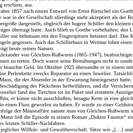
g erschien, aus.
Jahre 1857 nach einem Entwurf von Ernst Rietschel ein Goet
war in der Gesellschaft allerdings mehr akzeptiert als der Re
ergröße dargestellt, obgleich der hagere Schiller den kleinen
iges überragt hatte. Auch blieb es Goethe vorbehalten, den L
iller nur behutsam mit den Fingerspitzen betasten darf. Da
eln gegossen. Auch das Schillerhaus in Weimar lohnt einen
ägt heute seinen Namen.
Alexander von Gleichen-Rußwurm (1865-1947), beabsichtigte, l
hnen zu treten. Doch waren seine Bemühungen nicht in sond
 er brauchte Geld. Im Oktober 1925 übersandte er in einem m
ine Perlenkette zwecks Reparatur an einen Juwelier. Tatsächli
Maus, die der Absender in der Erwartung hineingesetzt hatte, 
 Beschädigung des Päckchens herbeiführen, und die Versiche
Juwelier fand das Tierchen tot im Paket und erstattete Anzei
hin, er könne nicht ausschließen, besagte Kette in eine gleic
 in einen Fluss geworfen zu haben. Er wurde zu einer Geldstr
 Infolge der Mäuseaffäre nannte man von Gleichen-Rußwurm
ann ließ die Episode in seinen Roman „Doktor Faustus“ ei
es letzten Schiller-Nachfahren.
 jeglicher Willkür- und Gewaltherrschaft. Sätze wie „[…] und