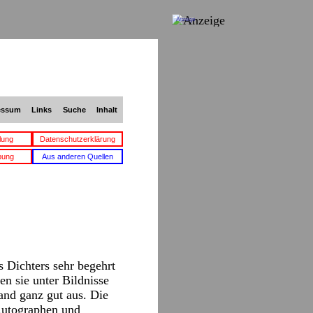
Anzeige
essum
Links
Suche
Inhalt
lung
Datenschutzerklärung
bung
Aus anderen Quellen
s Dichters sehr begehrt
n sie unter Bildnisse
and ganz gut aus. Die
-Autographen und