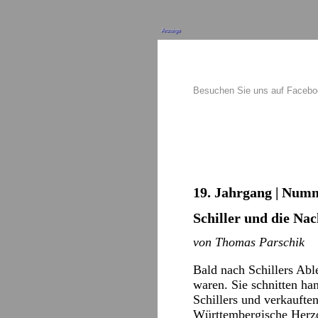
Anzeige
Besuchen Sie uns auf Faceb
19. Jahrgang | Numm
Schiller und die Na
von Thomas Parschik
Bald nach Schillers Able
waren. Sie schnitten ha
Schillers und verkaufte
Württembergische Herzog