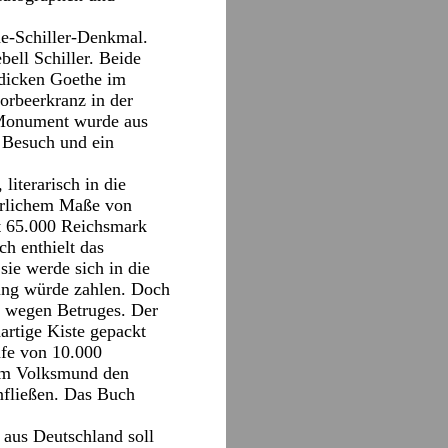
he-Schiller-Denkmal.
bell Schiller. Beide
 dicken Goethe im
orbeerkranz in der
s Monument wurde aus
 Besuch und ein
iterarisch in die
erlichem Maße von
it 65.000 Reichsmark
ch enthielt das
sie werde sich in die
rung würde zahlen. Doch
ge wegen Betruges. Der
hartige Kiste gepackt
afe von 10.000
 im Volksmund den
nfließen. Das Buch
 aus Deutschland soll