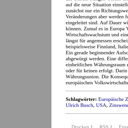
auf die neue Situation einst
zunächst nur ein Richtungswe
Veränderungen aber werden fo
eingeleitet sind. Auf Dauer w
können. Zumal es in Europa V
Wirtschaftswachstum und ein
längst für angemessen ersche
beispielsweise Finnland, Ital
Ein gerade beginnender Aufs
abgewürgt werden. Eine differ
einheitlichen Währungsraum n
oder für keinen erfolgt. Dari
Währungsunion. Die Konsequ
europäischen Volkswirtschafte
Schlagwörter:
Europäische Z
Ulrich Busch
,
USA
,
Zinswen
Drucken
|
RSS
|
Ema