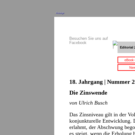
Anzeige
Besuchen Sie uns auf
Facebook
Editorial 
eBook-
New
18. Jahrgang | Nummer 2
Die Zinswende
von Ulrich Busch
Das Zinsniveau gilt in der Vol
konjunkturelle Entwicklung. 
erlahmt, der Abschwung begon
es steigt, wenn die Erholung 