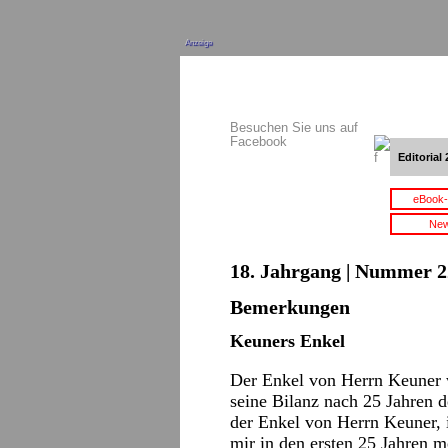
Anzeige
Besuchen Sie uns auf
Facebook
Editorial 
eBook-
New
18. Jahrgang | Nummer 22
Bemerkungen
Keuners Enkel
Der Enkel von Herrn Keuner w
seine Bilanz nach 25 Jahren d
der Enkel von Herrn Keuner, ic
mir in den ersten 25 Jahren 