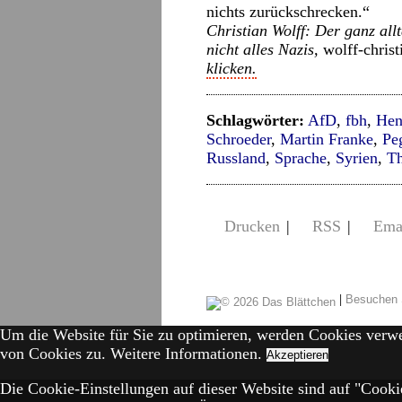
nichts zurückschrecken.“
Christian Wolff: Der ganz al
nicht alles Nazis,
wolff-christ
klicken.
Schlagwörter:
AfD
,
fbh
,
Hen
Schroeder
,
Martin Franke
,
Pe
Russland
,
Sprache
,
Syrien
,
T
Drucken
|
RSS
|
Ema
|
Besuchen 
Um die Website für Sie zu optimieren, werden Cookies verw
von Cookies zu.
Weitere Informationen.
Akzeptieren
Die Cookie-Einstellungen auf dieser Website sind auf "Cookie