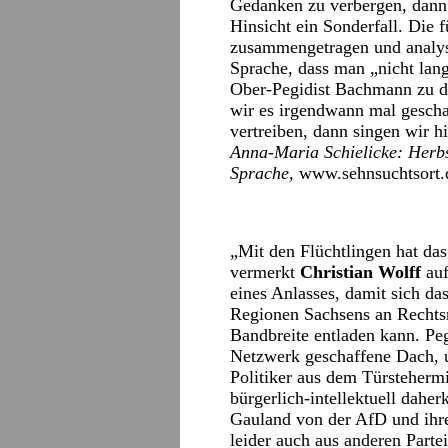
Gedanken zu verbergen, dann 
Hinsicht ein Sonderfall. Die 
zusammengetragen und analysi
Sprache, dass man „nicht la
Ober-Pegidist Bachmann zu d
wir es irgendwann mal geschaf
vertreiben, dann singen wir hi
Anna-Maria Schielicke: Herbs
Sprache,
www.sehnsuchtsort.
„Mit den Flüchtlingen hat das
vermerkt
Christian Wolff
auf
eines Anlasses, damit sich das
Regionen Sachsens an Rechtsr
Bandbreite entladen kann. Peg
Netzwerk geschaffene Dach, 
Politiker aus dem Türsteherm
bürgerlich-intellektuell dah
Gauland von der AfD und ihr
leider auch aus anderen Part