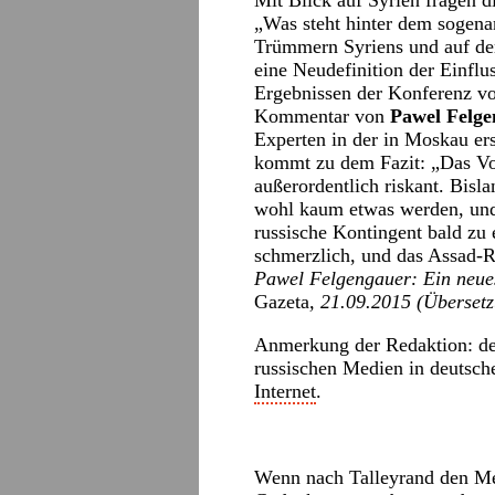
Mit Blick auf Syrien fragen d
„Was steht hinter dem sogena
Trümmern Syriens und auf de
eine Neudefinition der Einflu
Ergebnissen der Konferenz von
Kommentar von
Pawel Felge
Experten in der in Moskau e
kommt zu dem Fazit: „Das Vor
außerordentlich riskant. Bislan
wohl kaum etwas werden, und 
russische Kontingent bald zu
schmerzlich, und das Assad-R
Pawel Felgengauer: Ein neue
Gazeta
, 21.09.2015 (Überset
Anmerkung der Redaktion: dek
russischen Medien in deutsch
Internet
.
Wenn nach Talleyrand den Me