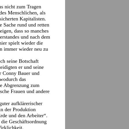
ns nicht zum Tragen
des Menschlichen, als
cherten Kapitalisten.
 Sache rund und retten
eigen, dass so manches
verstandes und nach dem
er spielt wieder die
ten immer wieder neu zu
ich seine Botschaft
eidigten er und seine
er Conny Bauer und
 wodurch das
 die Abgrenzung zum
ische Frauen und andere
uter aufklärerischer
in der Produktion
Erde und den Arbeiter“.
r die Geschäftsordnung
irklichkeit.