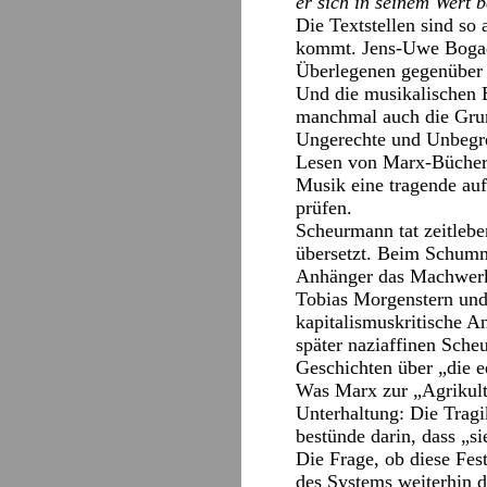
er sich in seinem Wert be
Die Textstellen sind so
kommt. Jens-Uwe Bogadk
Überlegenen gegenüber 
Und die musikalischen 
manchmal auch die Grun
Ungerechte und Unbegre
Lesen von Marx-Büchern
Musik eine tragende auf
prüfen.
Scheurmann tat zeitleben
übersetzt. Beim Schumme
Anhänger das Machwerk 
Tobias Morgenstern und
kapitalismuskritische A
später naziaffinen Sch
Geschichten über „die e
Was Marx zur „Agrikult
Unterhaltung: Die Tragi
bestünde darin, dass „si
Die Frage, ob diese Fes
des Systems weiterhin do