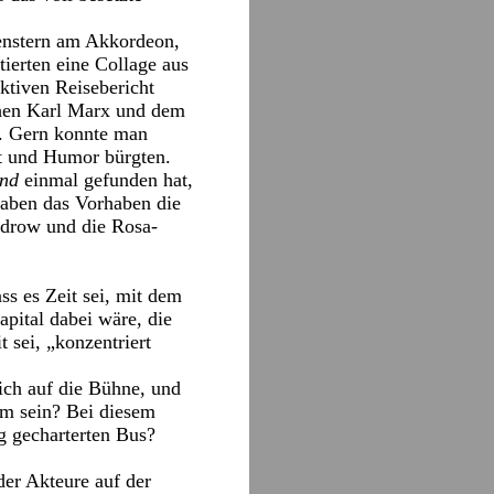
enstern am Akkordeon,
ierten eine Collage aus
ktiven Reisebericht
chen Karl Marx und dem
r. Gern konnte man
t und Humor bürgten.
and
einmal gefunden hat,
haben das Vorhaben die
odrow und die Rosa-
s es Zeit sei, mit dem
pital dabei wäre, die
t sei, „konzentriert
ch auf die Bühne, und
am sein? Bei diesem
g gecharterten Bus?
der Akteure auf der