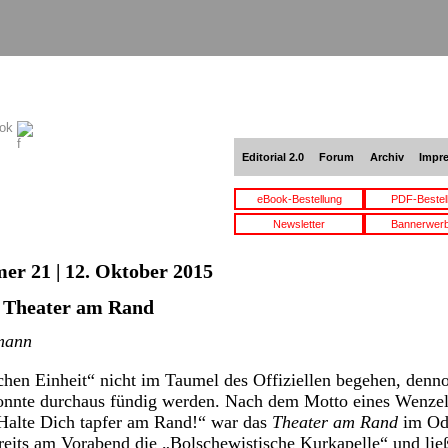
ook
Editorial 2.0
Forum
Archiv
Impr
eBook-Bestellung
PDF-Bestel
Newsletter
Bannerwer
er 21 | 12. Oktober 2015
m Theater am Rand
mann
hen Einheit“ nicht im Taumel des Offiziellen begehen, denno
 konnte durchaus fündig werden. Nach dem Motto eines Wenze
 Halte Dich tapfer am Rand!“ war das
Theater am Rand
im Ode
ereits am Vorabend die „Bolschewistische Kurkapelle“ und ließ