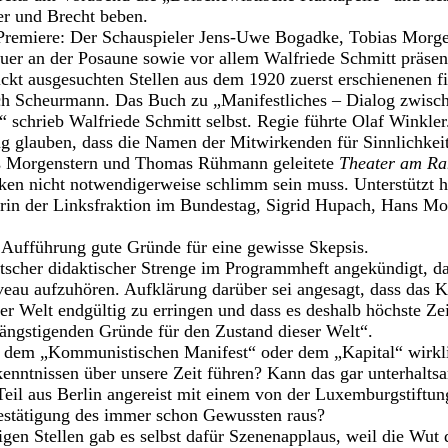
ser und Brecht beben.
Premiere: Der Schauspieler Jens-Uwe Bogadke, Tobias Morg
er an der Posaune sowie vor allem Walfriede Schmitt präsent
kt ausgesuchten Stellen aus dem 1920 zu­erst erschienenen fi
ch Scheurmann. Das Buch zu „Manifestliches – Dialog zwis
“ schrieb Walfriede Schmitt selbst. Regie führte Olaf Winkle
g glauben, dass die Namen der Mitwirkenden für Sinnlichkei
s Morgenstern und Thomas Rühmann gelei­tete
Theater am R
ken nicht notwendigerweise schlimm sein muss. Unterstützt 
herin der Linksfraktion im Bundestag, Sigrid Hupach, Hans M
 Aufführung gute Gründe für eine gewisse Skepsis.
scher didaktischer Strenge im Programmheft angekündigt, das
u aufzuhören. Aufklärung darüber sei angesagt, dass das Ka
der Welt endgültig zu erringen und dass es deshalb höchste Zei
ängstigenden Gründe für den Zustand dieser Welt“.
 dem „Kommunistischen Manifest“ oder dem „Kapital“ wirkli
enntnissen über unsere Zeit führen? Kann das gar unterhalts
il aus Berlin angereist mit einem von der Luxemburgstiftun
stätigung des immer schon Gewussten raus?
igen Stellen gab es selbst dafür Szenenapplaus, weil die Wut 