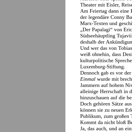
Theater mit Eisler, Rei
Am Feiertag dann eine 
der legendäre Conny Bau
Marx-Texten und geschic
„Der Papalagi“ von Eri
Südseehäuptling Tujavii
deshalb der Ankündigun
Und wer das von Tobia
weiß ohnehin, dass Den
kulturpolitische Sprec
Luxemburg-Stiftung.
Dennoch gab es vor der
Einmal
wurde mit brecht
Jammern auf hohem Nivea
alleinige Herrschaft in 
hinzuschauen auf die be
Doch gehören Sätze aus
können sie zu neuen Erk
Publikum, zum großen Te
Kommt da nicht bloß Be
Ja, das auch, und an ein