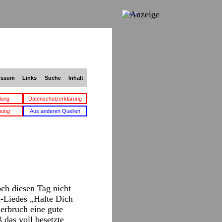
Anzeige
essum
Links
Suche
Inhalt
lung
Datenschutzerklärung
bung
Aus anderen Quellen
ch diesen Tag nicht
l-Liedes „Halte Dich
rbruch eine gute
 das voll besetzte