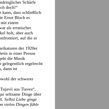
ndringlicher Schärfe
uch doch!“
n kann, dass schließlich
ie Ernst Bloch es
n mit einem
ar als erratischer
el holt, aber auch
frontiert, auf die er
arikaturen der 1920er
erin in einer Person
geht die Musik
gelegentlich regelrecht
, dann ist
obwohl der schwerer
Tujavii aus Tiavea“,
gar seltsame Dinge über
t. Selbst Liebe ginge
n vielen Dingen fühle