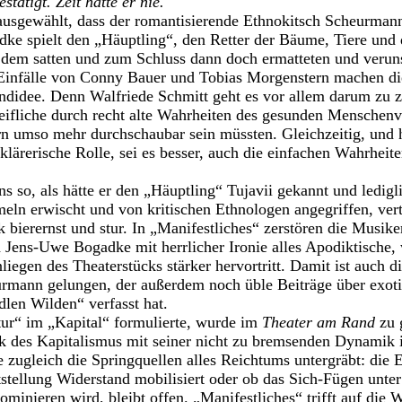
stätigt. Zeit hätte er nie.
 ausgewählt, dass der romantisierende Ethnokitsch Scheurman
e spielt den „Häuptling“, den Retter der Bäume, Tiere und 
dem satten und zum Schluss dann doch ermatteten und verunsi
Einfälle von Conny Bauer und Tobias Morgenstern machen die
didee. Denn Walfriede Schmitt geht es vor allem darum zu z
ifliche durch recht alte Wahrheiten des gesunden Menschen
 umso mehr durchschaubar sein müssten. Gleichzeitig, und hi
klärerische Rolle, sei es besser, auch die einfachen Wahrhei
s so, als hätte er den „Häuptling“ Tujavii gekannt und ledigl
ln erwischt und von kritischen Ethnologen angegriffen, vert
bierernst und stur. In „Manifestliches“ zerstören die Musik
 Jens-Uwe Bogadke mit herrlicher Ironie alles Apodiktische,
nliegen des Theaterstücks stärker hervortritt. Damit ist auch
eurmann gelungen, der außerdem noch üble Beiträge über exot
dlen Wilden“ verfasst hat.
ur“ im „Kapital“ formulierte, wurde im
Theater am Rand
zu g
k des Kapitalismus mit seiner nicht zu bremsenden Dynamik 
e zugleich die Springquellen alles Reichtums untergräbt: die 
tstellung Widerstand mobilisiert oder ob das Sich-Fügen unte
minieren wird, bleibt offen. „Manifestliches“ trifft auf die W