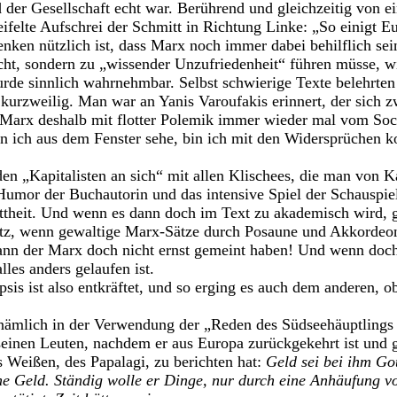
der Gesellschaft echt war. Berührend und gleichzeitig von ei
ifelte Aufschrei der Schmitt in Richtung Linke: „So einigt E
enken nützlich ist, dass Marx noch immer dabei behilflich sei
icht, sondern zu „wissender Unzufriedenheit“ führen müsse, w
wurde sinnlich wahrnehmbar. Selbst schwierige Texte belehrte
urzweilig. Man war an Yanis Varoufakis erinnert, der sich zw
 Marx deshalb mit flotter Polemik immer wieder mal vom Sock
n ich aus dem Fenster sehe, bin ich mit den Widersprüchen kon
den „Kapitalisten an sich“ mit allen Klischees, die man von K
Humor der Buchautorin und das intensive Spiel der Schauspiel
attheit. Und wenn es dann doch im Text zu akademisch wird, 
tz, wenn gewaltige Marx-Sätze durch Posaune und Akkordeon 
ann der Marx doch nicht ernst gemeint haben! Und wenn doch
les anders gelaufen ist.
psis ist also entkräftet, und so erging es auch dem anderen, 
 nämlich in der Verwendung der „Reden des Südseehäuptlings 
seinen Leuten, nachdem er aus Europa zurückgekehrt ist und 
 Weißen, des Papalagi, zu berichten hat:
Geld sei bei ihm Got
e Geld. Ständig wolle er Dinge, nur durch eine Anhäufung vo