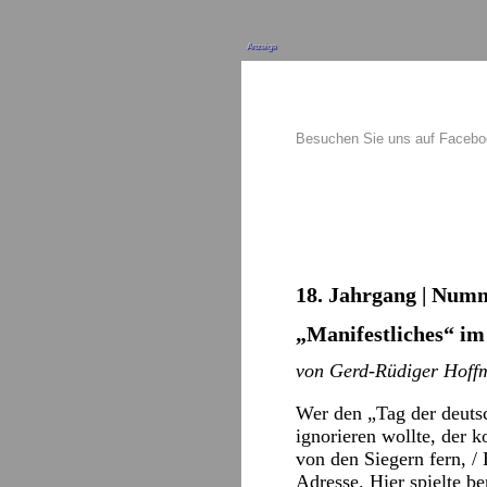
Anzeige
Besuchen Sie uns auf Faceb
18. Jahrgang | Numm
„Manifestliches“ i
von Gerd-Rüdiger Hoff
Wer den „Tag der deutsc
ignorieren wollte, der
von den Siegern fern, /
Adresse. Hier spielte b