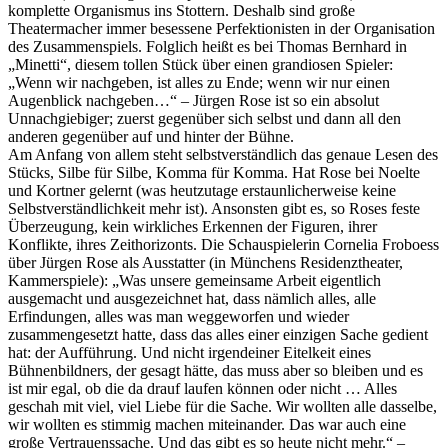
komplette Organismus ins Stottern. Deshalb sind große
Theatermacher immer besessene Perfektionisten in der Organisation
des Zusammenspiels. Folglich heißt es bei Thomas Bernhard in
„Minetti“, diesem tollen Stück über einen grandiosen Spieler:
„Wenn wir nachgeben, ist alles zu Ende; wenn wir nur einen
Augenblick nachgeben…“ – Jürgen Rose ist so ein absolut
Unnachgiebiger; zuerst gegenüber sich selbst und dann all den
anderen gegenüber auf und hinter der Bühne.
Am Anfang von allem steht selbstverständlich das genaue Lesen des
Stücks, Silbe für Silbe, Komma für Komma. Hat Rose bei Noelte
und Kortner gelernt (was heutzutage erstaunlicherweise keine
Selbstverständlichkeit mehr ist). Ansonsten gibt es, so Roses feste
Überzeugung, kein wirkliches Erkennen der Figuren, ihrer
Konflikte, ihres Zeithorizonts. Die Schauspielerin Cornelia Froboess
über Jürgen Rose als Ausstatter (in Münchens Residenztheater,
Kammerspiele): „Was unsere gemeinsame Arbeit eigentlich
ausgemacht und ausgezeichnet hat, dass nämlich alles, alle
Erfindungen, alles was man weggeworfen und wieder
zusammengesetzt hatte, dass das alles einer einzigen Sache gedient
hat: der Aufführung. Und nicht irgendeiner Eitelkeit eines
Bühnenbildners, der gesagt hätte, das muss aber so bleiben und es
ist mir egal, ob die da drauf laufen können oder nicht … Alles
geschah mit viel, viel Liebe für die Sache. Wir wollten alle dasselbe,
wir wollten es stimmig machen miteinander. Das war auch eine
große Vertrauenssache. Und das gibt es so heute nicht mehr.“ –