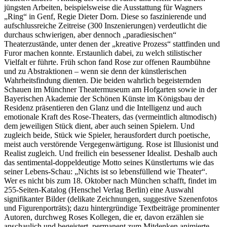
jüngsten Arbeiten, beispielsweise die Ausstattung für Wagners
„Ring“ in Genf, Regie Dieter Dorn. Diese so faszinierende und
aufschlussreiche Zeitreise (300 Inszenierungen) verdeutlicht die
durchaus schwierigen, aber dennoch „paradiesischen“
Theaterzustände, unter denen der „kreative Prozess“ stattfinden und
Furor machen konnte. Erstaunlich dabei, zu welch stilistischer
Vielfalt er führte. Früh schon fand Rose zur offenen Raumbühne
und zu Abstraktionen – wenn sie denn der künstlerischen
Wahrheitsfindung dienten. Die beiden wahrlich begeisternden
Schauen im Münchner Theatermuseum am Hofgarten sowie in der
Bayerischen Akademie der Schönen Künste im Königsbau der
Residenz präsentieren den Glanz und die Intelligenz und auch
emotionale Kraft des Rose-Theaters, das (vermeintlich altmodisch)
dem jeweiligen Stück dient, aber auch seinen Spielern. Und
zugleich beide, Stück wie Spieler, herausfordert durch poetische,
meist auch verstörende Vergegenwärtigung. Rose ist Illusionist und
Realist zugleich. Und freilich ein besessener Idealist. Deshalb auch
das sentimental-doppeldeutige Motto seines Künstlertums wie das
seiner Lebens-Schau: „Nichts ist so lebensfüllend wie Theater“.
Wer es nicht bis zum 18. Oktober nach München schafft, findet im
255-Seiten-Katalog (Henschel Verlag Berlin) eine Auswahl
signifikanter Bilder (delikate Zeichnungen, suggestive Szenenfotos
und Figurenporträts); dazu hintergründige Textbeiträge prominenter
Autoren, durchweg Roses Kollegen, die er, davon erzählen sie
anschaulich und begeistert, permanent zum Mitdenken animierte.