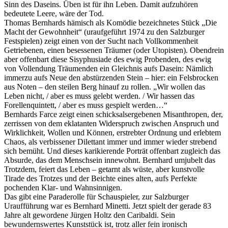
Sinn des Daseins. Üben ist für ihn Leben. Damit aufzuhören
bedeutete Leere, wäre der Tod.
Thomas Bernhards hämisch als Komödie bezeichnetes Stück „Die
Macht der Gewohnheit“ (uraufgeführt 1974 zu den Salzburger
Festspielen) zeigt einen von der Sucht nach Vollkommenheit
Getriebenen, einen besessenen Träumer (oder Utopisten). Obendrein
aber offenbart diese Sisyphusiade des ewig Probenden, des ewig
von Vollendung Träumenden ein Gleichnis aufs Dasein: Nämlich
immerzu aufs Neue den abstürzenden Stein – hier: ein Felsbrocken
aus Noten – den steilen Berg hinauf zu rollen. „Wir wollen das
Leben nicht, / aber es muss gelebt werden. / Wir hassen das
Forellenquintett, / aber es muss gespielt werden…“
Bernhards Farce zeigt einen schicksalsergebenen Misanthropen, der,
zerrissen von dem eklatanten Widerspruch zwischen Anspruch und
Wirklichkeit, Wollen und Können, erstrebter Ordnung und erlebtem
Chaos, als verbissener Dilettant immer und immer wieder strebend
sich bemüht. Und dieses karikierende Porträt offenbart zugleich das
Absurde, das dem Menschsein innewohnt. Bernhard umjubelt das
Trotzdem, feiert das Leben – getarnt als wüste, aber kunstvolle
Tirade des Trotzes und der Beichte eines alten, aufs Perfekte
pochenden Klar- und Wahnsinnigen.
Das gibt eine Paraderolle für Schauspieler, zur Salzburger
Uraufführung war es Bernhard Minetti. Jetzt spielt der gerade 83
Jahre alt gewordene Jürgen Holtz den Caribaldi. Sein
bewundernswertes Kunststück ist, trotz aller fein ironisch