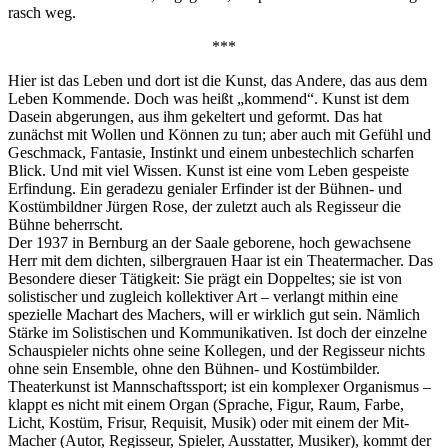
rasch weg.
***
Hier ist das Leben und dort ist die Kunst, das Andere, das aus dem
Leben Kommende. Doch was heißt „kommend“. Kunst ist dem
Dasein abgerungen, aus ihm gekeltert und geformt. Das hat
zunächst mit Wollen und Können zu tun; aber auch mit Gefühl und
Geschmack, Fantasie, Instinkt und einem unbestechlich scharfen
Blick. Und mit viel Wissen. Kunst ist eine vom Leben gespeiste
Erfindung. Ein geradezu genialer Erfinder ist der Bühnen- und
Kostümbildner Jürgen Rose, der zuletzt auch als Regisseur die
Bühne beherrscht.
Der 1937 in Bernburg an der Saale geborene, hoch gewachsene
Herr mit dem dichten, silbergrauen Haar ist ein Theatermacher. Das
Besondere dieser Tätigkeit: Sie prägt ein Doppeltes; sie ist von
solistischer und zugleich kollektiver Art – verlangt mithin eine
spezielle Machart des Machers, will er wirklich gut sein. Nämlich
Stärke im Solistischen und Kommunikativen. Ist doch der einzelne
Schauspieler nichts ohne seine Kollegen, und der Regisseur nichts
ohne sein Ensemble, ohne den Bühnen- und Kostümbilder.
Theaterkunst ist Mannschaftssport; ist ein komplexer Organismus –
klappt es nicht mit einem Organ (Sprache, Figur, Raum, Farbe,
Licht, Kostüm, Frisur, Requisit, Musik) oder mit einem der Mit-
Macher (Autor, Regisseur, Spieler, Ausstatter, Musiker), kommt der