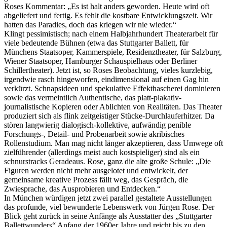
Roses Kommentar: „Es ist halt anders geworden. Heute wird oft
abgeliefert und fertig. Es fehlt die kostbare Entwicklungszeit. Wir
hatten das Paradies, doch das kriegen wir nie wieder.“
Klingt pessimistisch; nach einem Halbjahrhundert Theaterarbeit für
viele bedeutende Bühnen (etwa das Stuttgarter Ballett, für
Münchens Staatsoper, Kammerspiele, Residenztheater, für Salzburg,
Wiener Staatsoper, Hamburger Schauspielhaus oder Berliner
Schillertheater). Jetzt ist, so Roses Beobachtung, vieles kurzlebig,
irgendwie rasch hingeworfen, eindimensional auf einen Gag hin
verkürzt. Schnapsideen und spekulative Effekthascherei dominieren
sowie das vermeintlich Authentische, das platt-plakativ-
journalistische Kopieren oder Ablichten von Realitäten. Das Theater
produziert sich als flink zeitgeistiger Stücke-Durchlauferhitzer. Da
stören langwierig dialogisch-kollektive, aufwändig penible
Forschungs-, Detail- und Probenarbeit sowie akribisches
Rollenstudium. Man mag nicht länger akzeptieren, dass Umwege oft
zielführender (allerdings meist auch kostspieliger) sind als ein
schnurstracks Geradeaus. Rose, ganz die alte große Schule: „Die
Figuren werden nicht mehr ausgelotet und entwickelt, der
gemeinsame kreative Prozess fällt weg, das Gespräch, die
Zwiesprache, das Ausprobieren und Entdecken.“
In München würdigen jetzt zwei parallel gestaltete Ausstellungen
das profunde, viel bewunderte Lebenswerk von Jürgen Rose. Der
Blick geht zurück in seine Anfänge als Ausstatter des „Stuttgarter
Ballettwunders“ Anfang der 1960er Jahre und reicht bis zu den