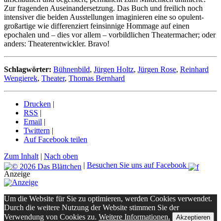
Zur fragenden Auseinandersetzung. Das Buch und freilich noch
intensiver die beiden Ausstellungen imaginieren eine so opulent-
großartige wie differenziert feinsinnige Hommage auf einen
epochalen und – dies vor allem – vorbildlichen Theatermacher; oder
anders: Theaterentwickler. Bravo!
Schlagwörter:
Bühnenbild
,
Jürgen Holtz
,
Jürgen Rose
,
Reinhard
Wengierek
,
Theater
,
Thomas Bernhard
Drucken
|
RSS
|
Email
|
Twittern
|
Auf Facebook teilen
Zum Inhalt
|
Nach oben
|
Besuchen Sie uns auf Facebook
Anzeige
Um die Website für Sie zu optimieren, werden Cookies verwendet.
Durch die weitere Nutzung der Website stimmen Sie der
Verwendung von Cookies zu.
Weitere Informationen.
Akzeptieren