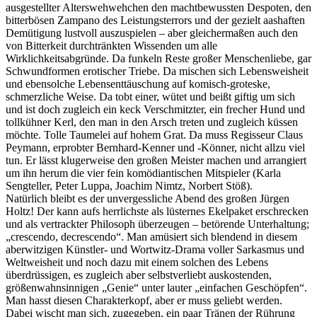
ausgestellter Alterswehwehchen den machtbewussten Despoten, den
bitterbösen Zampano des Leistungsterrors und der gezielt aashaften
Demütigung lustvoll auszuspielen – aber gleichermaßen auch den
von Bitterkeit durchtränkten Wissenden um alle
Wirklichkeitsabgründe. Da funkeln Reste großer Menschenliebe, gar
Schwundformen erotischer Triebe. Da mischen sich Lebensweisheit
und ebensolche Lebensenttäuschung auf komisch-groteske,
schmerzliche Weise. Da tobt einer, wütet und beißt giftig um sich
und ist doch zugleich ein keck Verschmitzter, ein frecher Hund und
tollkühner Kerl, den man in den Arsch treten und zugleich küssen
möchte. Tolle Taumelei auf hohem Grat. Da muss Regisseur Claus
Peymann, erprobter Bernhard-Kenner und -Könner, nicht allzu viel
tun. Er lässt klugerweise den großen Meister machen und arrangiert
um ihn herum die vier fein komödiantischen Mitspieler (Karla
Sengteller, Peter Luppa, Joachim Nimtz, Norbert Stöß).
Natürlich bleibt es der unvergessliche Abend des großen Jürgen
Holtz! Der kann aufs herrlichste als lüsternes Ekelpaket erschrecken
und als vertrackter Philosoph überzeugen – betörende Unterhaltung;
„crescendo, decrescendo“. Man amüsiert sich blendend in diesem
aberwitzigen Künstler- und Wortwitz-Drama voller Sarkasmus und
Weltweisheit und noch dazu mit einem solchen des Lebens
überdrüssigen, es zugleich aber selbstverliebt auskostenden,
größenwahnsinnigen „Genie“ unter lauter „einfachen Geschöpfen“.
Man hasst diesen Charakterkopf, aber er muss geliebt werden.
Dabei wischt man sich, zugegeben, ein paar Tränen der Rührung