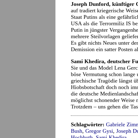
Joseph Dunford, künftiger 
auf tradiert kriegerische Wei
Staat Putins als eine gefährli
USA als die Terrormiliz IS bez
Putin in jüngster Vergangenhei
mehrere Steilvorlagen geliefer
Es gibt nichts Neues unter de
Demission ein satter Posten al
Sami Khedira, deutscher Fu
Sie und das Model Lena Gerck
böse Vermutung schon lange u
griechische Tragödie längst üb
Hiobsbotschaft doch noch imm
die deutsche Medienlandscha
möglichst schonender Weise m
Trotzdem – uns gehen die Tas
Schlagwörter:
Gabriele Zim
Bush
,
Gregor Gysi
,
Joseph D
Hochhuth
,
Sami Khedira