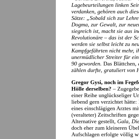
Lagebeurteilungen linken Sei
verdanken, gehören auch diese,
Sätze: „Sobald sich zur Lehre
Dogma, zur Gewalt, zur neue
siegreich ist, macht sie aus i
Revolutionäre – das ist der 
werden sie selbst leicht zu n
Kampfgefährten nicht mehr, ih
unermüdlicher Streiter für ein
90 geworden.
Das Blättchen
,
zählen durfte, gratuliert von 
Gregor Gysi, noch im Fegefe
Hölle derselben?
– Zugegeben,
einer Reihe unglückseliger U
liebend gern verzichtet hätt
eines einschlägigen Arztes mi
(veralteter) Zeitschriften ge
Alternative gestellt,
Gala
,
Di
doch eher zum kleineren Übe
Aufschlagen erfolgte völlig wil