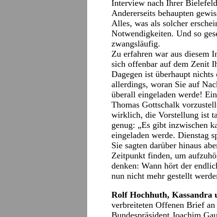
Interview nach Ihrer Bielefel
Andererseits behaupten gewiss
Alles, was als solcher ersche
Notwendigkeiten. Und so gese
zwangsläufig.
Zu erfahren war aus diesem I
sich offenbar auf dem Zenit I
Dagegen ist überhaupt nichts
allerdings, woran Sie auf Na
überall eingeladen werde! Ein
Thomas Gottschalk vorzustell
wirklich, die Vorstellung ist 
genug: „Es gibt inzwischen ka
eingeladen werde. Dienstag sp
Sie sagten darüber hinaus ab
Zeitpunkt finden, um aufzuhö
denken: Wann hört der endlic
nun nicht mehr gestellt werde
Rolf Hochhuth, Kassandra 
verbreiteten Offenen Brief a
Bundespräsident Joachim Gau