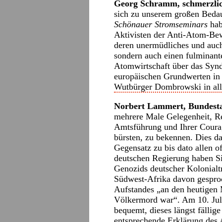
Georg Schramm, schmerzli
sich zu unserem großen Beda
Schönauer Stromseminars
hab
Aktivisten der Anti-Atom-Be
deren unermüdliches und auc
sondern auch einen fulminan
Atomwirtschaft über das Synd
europäischen Grundwerten in 
Wutbürger Dombrowski in all
Norbert Lammert, Bundest
mehrere Male Gelegenheit, Re
Amtsführung und Ihrer Coura
bürsten, zu bekennen. Dies da
Gegensatz zu bis dato allen of
deutschen Regierung haben S
Genozids deutscher Kolonialt
Südwest-Afrika davon gesproc
Aufstandes „an den heutigen
Völkermord war“. Am 10. Juli
bequemt, dieses längst fällig
entsprechende Erklärung des 