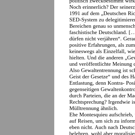
politisch zweckbestimmt wirk
Noch erinnerlich? Der seinerz
1991 auf dem „Deutschen Rich
SED-System zu delegitimieren
Bereichen genau so unmenschl
faschistische Deutschland. […
dürfen nicht verjähren“. Gera
positive Erfahrungen, als zum 
keineswegs als Einzelfall, wi
hielten. Und die anderen „Gew
und veröffentlichte Meinung d
Also Gewaltentrennung ist sch
Geist der Gesetze“ und des H
Entlastung, denn Kontra- Pos
gegenseitigen Gewaltenkontro
durch Parteien, die an der M
Rechtsprechung? Irgendwie is
Mülltrennung ähnlich.
Ehe Montesquieu aufschrieb, wi
auf Reisen, um sich zu inform
eben nicht. Auch nach Deutsc
belehren, wohl aber moralisi