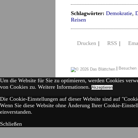
Schlagwörter:
Demokratie
,
D
Reisen
Drucken
|
RSS
|
Ema
|
Besuchen 
Um die Website für Sie zu optimieren, werden Cookies verw
von Cookies zu.
Weitere Informationen.
Akzeptieren
Die Cookie-Einstellungen auf dieser Website sind auf "Cookie
Wenn Sie diese Website ohne Änderung Ihrer Cookie-Einstell
einverstanden.
Schließen