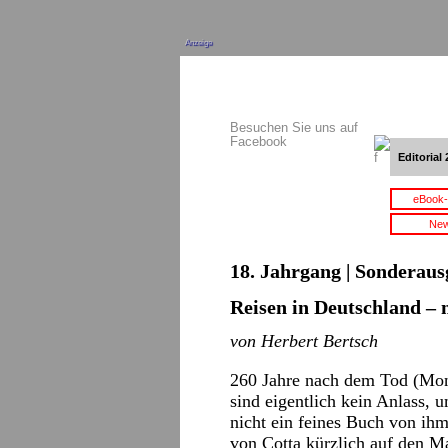
Anzeige
Besuchen Sie uns auf
Facebook
Editorial 
eBook-
New
18. Jahrgang | Sonderausg
Reisen in Deutschland –
von Herbert Bertsch
260 Jahre nach dem Tod (Mont
sind eigentlich kein Anlass,
nicht ein feines Buch von ih
von Cotta kürzlich auf den Ma