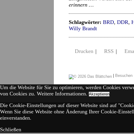
erinnern …
Schlagwörter:
BRD
,
DDR
,
H
Willy Brandt
Drucken
|
RSS
|
Ema
|
Besuchen 
Um die Website für Sie zu optimieren, werden Cookies verw
von Cookies zu.
Weitere Informationen.
Akzeptieren
Die Cookie-Einstellungen auf dieser Website sind auf "Cookie
Wenn Sie diese Website ohne Änderung Ihrer Cookie-Einstell
einverstanden.
Schließen