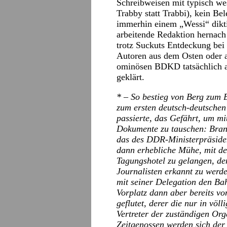
Schreibweisen mit typisch w
Trabby statt Trabbi), kein Bel
immerhin einem „Wessi“ diktie
arbeitende Redaktion hernach 
trotz Suckuts Entdeckung bei
Autoren aus dem Osten oder 
ominösen BDKD tatsächlich auf
geklärt.
* – So bestieg von Berg zum 
zum ersten deutsch-deutschen 
passierte, das Gefährt, um m
Dokumente zu tauschen: Brand
das des DDR-Ministerpräsident
dann erhebliche Mühe, mit d
Tagungshotel zu gelangen, de
Journalisten erkannt zu werd
mit seiner Delegation den Bah
Vorplatz dann aber bereits v
geflutet, derer die nur in vö
Vertreter der zuständigen Or
Zeitgenossen werden sich der