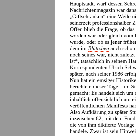
Hauptstadt, warf dessen Schr
Nachrichtenmagazin war danac
„Giftschränken“ eine Weile n
seinerzeit professionshalber Zu
Offen blieb die Frage, ob d
worden war oder gleich vom
wurde, oder ob es jener frü
dem im
Blättchen
auch schon 
noch seines war, nicht zulet
ist*, tatsächlich in seinem 
Korrespondenten Ulrich Schwar
später, nach seiner 1986 erfo
Nun hat ein emsiger Historike
berichtete dieser Tage – im 
gemacht: Es handelt sich um d
inhaltlich offensichtlich um 
veröffentlichten Manifests ha
Also Aufklärung zu später St
inzwischen 82, mit dem Fund k
die von ihm diktierte Vorlage
handele. Zwar ist sein Hinwei