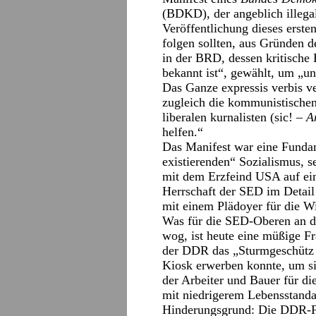
(BDKD), der angeblich illegal
Veröffentlichung dieses erst
folgen sollten, aus Gründen 
in der BRD, dessen kritische
bekannt ist“, gewählt, um „u
Das Ganze expressis verbis v
zugleich die kommunistischen,
liberalen kurnalisten (sic! –
A
helfen.“
Das Manifest war eine Funda
existierenden“ Sozialismus, s
mit dem Erzfeind USA auf ei
Herrschaft der SED im Detail 
mit einem Plädoyer für die Wi
Was für die SED-Oberen an d
wog, ist heute eine müßige Fr
der DDR das „Sturmgeschütz 
Kiosk erwerben konnte, um sic
der Arbeiter und Bauer für di
mit niedrigerem Lebensstanda
Hinderungsgrund: Die DDR-F