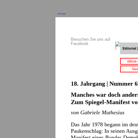
Anzeige
Besuchen Sie uns auf
Facebook
Editorial 
eBook-
New
18. Jahrgang | Nummer 6 
Manches war doch anders
Zum Spiegel-Manifest vo
von Gabriele Muthesius
Das Jahr 1978 begann im deut
Paukenschlag: In seinen Aus
Manifest eines
Bundes Demok