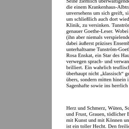
Seine ziemlich überwältigend
die einem Krankenhaus-Albtrau
unversehens um sich greift, 
um schließlich auch dort wie
Klinik, zu versinken. Tunström
genauer Goethe-Leser. Wobei 
(ihn aber niemals verspielend
dabei äußerst präzises Ensembl
unterhaltsame Tunström-Goet
Rosa Enskat, ein Star des Hau
verwegen sprach- und verwand
brilliert. Ein wahrlich teufli
überhaupt nicht „klassisch“ ge
übers, sondern mitten hinein 
Sagenhafte sowie ins herrlich 
Herz und Schmerz, Wüten, Sc
und Frust, Grauen, tödlicher 
mit Kunst und mit Können unt
ist ein toller Hecht. Den frei