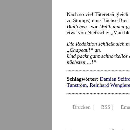
Nach so viel Täteretää gleich
zu Stomps) eine Büchse Bier u
Blättchen
– wie
Weltbühnen
-g
etwa von Nietzsche: „Man blei
Die Redaktion schließt sich 
„Chapeau!“ an.
Und packt ganz schnörkellos 
nächsten …!“
Schlagwörter:
Damian Szifr
Tunström
,
Reinhard Wengier
Drucken
|
RSS
|
Ema