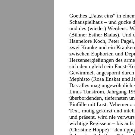
Goethes „Faust eins“ in eine
Schauspielhaus – und gucke da
und des (wieder) Werdens. Wah
(Bühne: Esther Bialas). Und d
Hannelore Koch, Peter Pagel,
zwei Kranke und ein Kranken
zwischen Euphorien und Depr
Herzensergießungen des armen,
sich denn gleich ein Faust-Ko
Gewimmel, angespornt durch e
Mephisto (Rosa Enskat und J
Das alles mag ungewöhnlich s
Linus Tunström, Jahrgang 196
überbordenden, tiefernsten u
Einfälle mit Lust, Vehemenz u
Text, mutig gekürzt und intell
und präsent, wird nie verwurs
wichtige Regisseur – bis auf
(Christine Hoppe) – den üppig