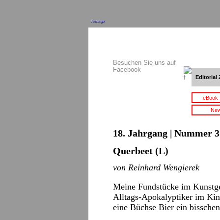
Anzeige
Besuchen Sie uns auf
Facebook
Editorial 
eBook-
New
18. Jahrgang | Nummer 3 
Querbeet (L)
von Reinhard Wengierek
Meine Fundstücke im Kunstges
Alltags-Apokalyptiker im Kin
eine Büchse Bier ein bissche