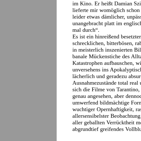
im Kino. Er heißt Damian Szif
lieferte mir womöglich schon
leider etwas dämlicher, unpäs
unangebracht platt im englisc
mal durch“.
Es ist ein hinreißend besetzt
schrecklichen, bitterbösen,
in meisterlich inszenierten B
banale Mückenstiche des Allt
Katastrophen aufbauschen, wi
unversehens ins Apokalyptisch
lächerlich und geradezu absur
Ausnahmezustände total real u
sich die Filme von Tarantino
genau angesehen, aber dennoc
umwerfend bildmächtige Form
wuchtiger Opernhaftigkeit, r
allersensibelster Beobachtung
aller geballten Verrücktheit m
abgrundtief greifendes Vollbl