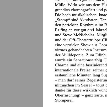
Mülle. Wirkt wie aus dem Hut
grandios choreografiert und pe
Die hoch musikalischen, kna
„Stomp“ sind Akrobaten, Tänz
den perfekten Rhythmus im B
Es fing an vor gut drei Jahrz
und Steve McNicholas, Mitgl
und der Off-Theatertruppe Cli
eine verrückte Show aus Come
virtuos gehandhabten Instrum
der Mülldeponie. Zum Edinbur
wurde ein Sensationserfolg. 
Charme und eine faszinierende
internationale Preise; seither
erstaunliche Minuten lang Su
– man darf seiner Begeisterun
mitmachen im Sessel – tourt 
danke für diese wirklich wun
Überraschung! – ganz zarte, na
Stomperei.