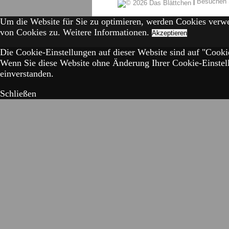
|
Besuchen 
Um die Website für Sie zu optimieren, werden Cookies verw
von Cookies zu.
Weitere Informationen.
Akzeptieren
Die Cookie-Einstellungen auf dieser Website sind auf "Cookie
Wenn Sie diese Website ohne Änderung Ihrer Cookie-Einstell
einverstanden.
Schließen