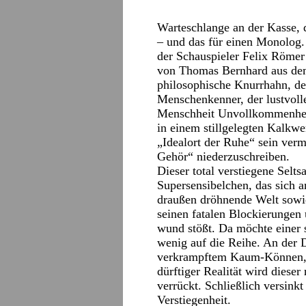
Warteschlange an der Kasse,
– und das für einen Monolog. 
der Schauspieler Felix Röme
von Thomas Bernhard aus dem 
philosophische Knurrhahn, de
Menschenkenner, der lustvolle
Menschheit Unvollkommenheit
in einem stillgelegten Kalkwe
„Idealort der Ruhe“ sein ver
Gehör“ niederzuschreiben.
Dieser total verstiegene Selt
Supersensibelchen, das sich a
draußen dröhnende Welt sowie 
seinen fatalen Blockierunge
wund stößt. Da möchte einer se
wenig auf die Reihe. An der
verkrampftem Kaum-Können, 
dürftiger Realität wird diese
verrückt. Schließlich versink
Verstiegenheit.