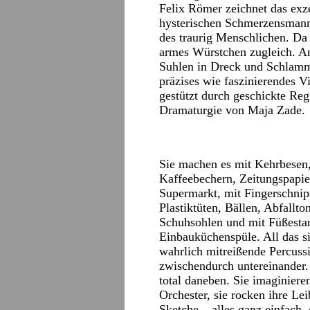
Felix Römer zeichnet das exze
hysterischen Schmerzensmanns
des traurig Menschlichen. Da 
armes Würstchen zugleich. A
Suhlen in Dreck und Schlamm.
präzises wie faszinierendes V
gestützt durch geschickte Reg
Dramaturgie von Maja Zade.
Sie machen es mit Kehrbesen,
Kaffeebechern, Zeitungspapi
Supermarkt, mit Fingerschnip
Plastiktüten, Bällen, Abfallt
Schuhsohlen und mit Füßesta
Einbauküchenspüle. All das s
wahrlich mitreißende Percuss
zwischendurch untereinander.
total daneben. Sie imaginie
Orchester, sie rocken ihre L
Sketche – alles ganz einfach,