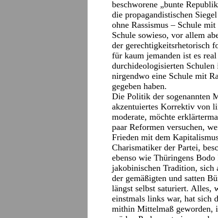
beschworene „bunte Republi
die propagandistischen Siegel 
ohne Rassismus – Schule mit 
Schule sowieso, vor allem abe
der gerechtigkeitsrhetorisch f
für kaum jemanden ist es real
durchideologisierten Schulen 
nirgendwo eine Schule mit R
gegeben haben.
Die Politik der sogenannten Mi
akzentuiertes Korrektiv von l
moderate, möchte erklärtermaß
paar Reformen versuchen, weil
Frieden mit dem Kapitalismus
Charismatiker der Partei, bes
ebenso wie Thüringens Bodo R
jakobinischen Tradition, sich
der gemäßigten und satten Bür
längst selbst saturiert. Alles
einstmals links war, hat sich d
mithin Mittelmaß geworden, i