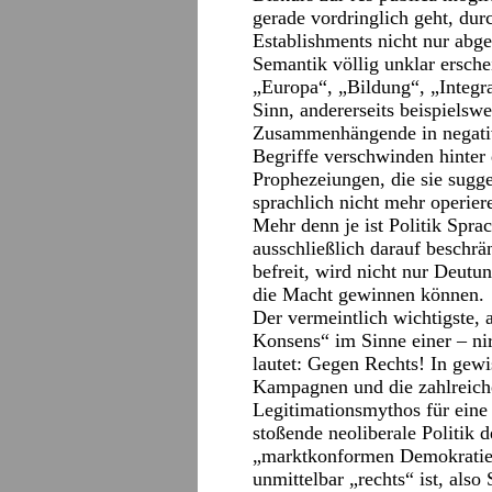
gerade vordringlich geht, du
Establishments nicht nur abgen
Semantik völlig unklar ersche
„Europa“, „Bildung“, „Integra
Sinn, andererseits beispielswe
Zusammenhängende in negativ 
Begriffe verschwinden hinter 
Prophezeiungen, die sie sugg
sprachlich nicht mehr operier
Mehr denn je ist Politik Sprac
ausschließlich darauf beschrä
befreit, wird nicht nur Deutu
die Macht gewinnen können.
Der vermeintlich wichtigste, 
Konsens“ im Sinne einer – n
lautet: Gegen Rechts! In gew
Kampagnen und die zahlreiche
Legitimationsmythos für eine 
stoßende neoliberale Politik 
„marktkonformen Demokratie“ g
unmittelbar „rechts“ ist, als