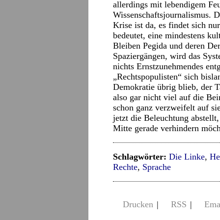
allerdings mit lebendigem Fe
Wissenschaftsjournalismus. D
Krise ist da, es findet sich nu
bedeutet, eine mindestens kul
Bleiben Pegida und deren Deri
Spaziergängen, wird das Sys
nichts Ernstzunehmendes ent
„Rechtspopulisten“ sich bisl
Demokratie übrig blieb, der 
also gar nicht viel auf die Be
schon ganz verzweifelt auf si
jetzt die Beleuchtung abstellt
Mitte gerade verhindern möch
Schlagwörter:
Die Linke
,
He
Rechte
,
Sprache
Drucken
|
RSS
|
Ema