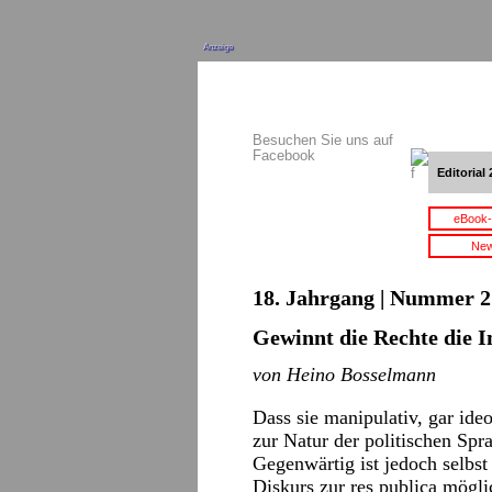
Anzeige
Besuchen Sie uns auf
Facebook
Editorial 
eBook-
New
18. Jahrgang | Nummer 2 
Gewinnt die Rechte die In
von Heino Bosselmann
Dass sie manipulativ, gar ide
zur Natur der politischen Spra
Gegenwärtig ist jedoch selbs
Diskurs zur res publica mögli