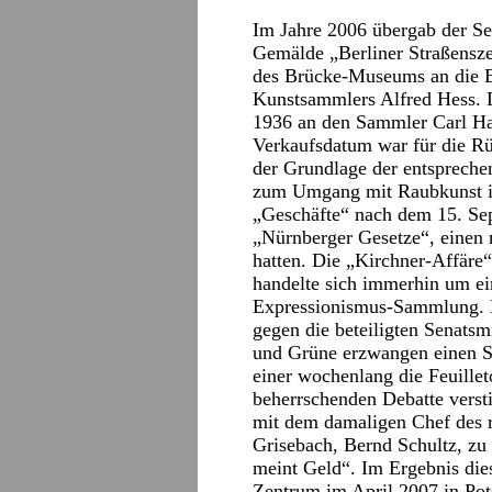
Im Jahre 2006 übergab der Se
Gemälde „Berliner Straßensze
des Brücke-Museums an die Er
Kunstsammlers Alfred Hess. D
1936 an den Sammler Carl H
Verkaufsdatum war für die Rü
der Grundlage der entsprech
zum Umgang mit Raubkunst is
„Geschäfte“ nach dem 15. Se
„Nürnberger Gesetze“, einen 
hatten. Die „Kirchner-Affäre“
handelte sich immerhin um ei
Expressionismus-Sammlung. D
gegen die beteiligten Senats
und Grüne erzwangen einen S
einer wochenlang die Feuillet
beherrschenden Debatte verst
mit dem damaligen Chef des r
Grisebach, Bernd Schultz, zu
meint Geld“. Im Ergebnis die
Zentrum im April 2007 in Pot