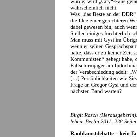
wurde, wird „City“-Fans geläu
wahrscheinlich nicht.
Was „das Beste an der DDR“ w
die Idee einer gerechteren Wel
dabei gewesen bin, auch wen
Stellen einiges fürchterlich s
Man muss mit Gysi im Übrige
wenn er seinen Gesprächspart
hatte, dass er zu keiner Zeit
Kommunisten“ gehegt habe, da
Fallschirmjäger am Indochina
der Verabschiedung adelt: „W
[…] Persönlichkeiten wie Sie
Frage an Gregor Gysi und den
nächsten Band warten?
Birgit Rasch (Herausgeberin): 
leben, Berlin 2011, 238 Seite
Raubkunstdebatte – kein En