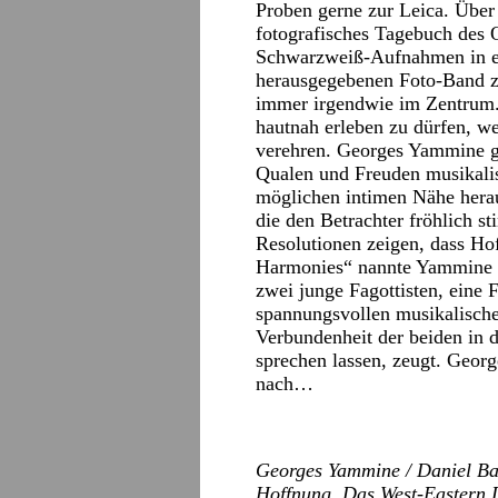
Proben gerne zur Leica. Über 
fotografisches Tagebuch des O
Schwarzweiß-Aufnahmen in e
herausgegebenen Foto-Band z
immer irgendwie im Zentrum. 
hautnah erleben zu dürfen, w
verehren. Georges Yammine ge
Qualen und Freuden musikalis
möglichen intimen Nähe hera
die den Betrachter fröhlich st
Resolutionen zeigen, dass Hof
Harmonies“ nannte Yammine ei
zwei junge Fagottisten, eine
spannungsvollen musikalische
Verbundenheit der beiden in 
sprechen lassen, zeugt. Geor
nach…
Georges Yammine / Daniel Ba
Hoffnung. Das West-Eastern D