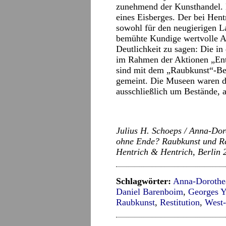
zunehmend der Kunsthandel. Hi
eines Eisberges. Der bei Hen
sowohl für den neugierigen La
bemühte Kundige wertvolle An
Deutlichkeit zu sagen: Die i
im Rahmen der Aktionen „Ent
sind mit dem „Raubkunst“-Be
gemeint. Die Museen waren da 
ausschließlich um Bestände, 
Julius H. Schoeps / Anna-Do
ohne Ende? Raubkunst und Re
Hentrich & Hentrich, Berlin 
Schlagwörter:
Anna-Dorothe
Daniel Barenboim
,
Georges 
Raubkunst
,
Restitution
,
West-