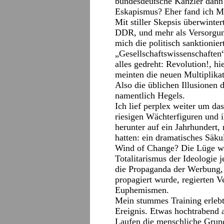
bundesdeutsche Kanzler dann b
Eskapismus? Eher fand ich M
Mit stiller Skepsis überwinte
DDR, und mehr als Versorgung
mich die politisch sanktionier
„Gesellschaftswissenschaften“ 
alles gedreht: Revolution!, h
meinten die neuen Multiplikat
Also die üblichen Illusionen 
namentlich Hegels.
Ich lief perplex weiter um d
riesigen Wächterfiguren und i
herunter auf ein Jahrhundert,
hatten: ein dramatisches Säkulu
Wind of Change? Die Lüge wic
Totalitarismus der Ideologie
die Propaganda der Werbung, 
propagiert wurde, regierten V
Euphemismen.
Mein stummes Training erlebte
Ereignis. Etwas hochtrabend a
Laufen die menschliche Grund