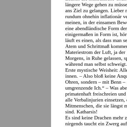
längere Wege gehen zu müsse
ans Ziel zu gelangen. Lieber 
rundum ohnehin inflationär v
meinen, in der einsamen Bewe
eine abendländische Form de
einigermaßen in Form ist, hört
läuft es einen, als dass man 
Atem und Schrittmaß kommen ü
Materiestrom der Luft, ja der
Morgens, in Ruhe gelassen, sp
während man selbst schweigt.
Erste mystische Weisheit: All
innen. – Also bloß keine Anq
Ohren, sondern – mit Benn – „
umgrenzende Ich.“ – Was aber
primatenhaft freischreien und 
alle Verbalinjurien einsetzen,
Mitmenschen, die sie längst m
sind. Katharsis!
Es sind keine Drachen mehr z
nirgends taucht ein Zwerg au