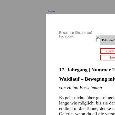
Anzeige
Besuchen Sie uns auf
Facebook
Editorial 
eBook-
New
17. Jahrgang | Nummer 2
Waldlauf – Bewegung m
von Heino Bosselmann
Es geht nichts über gut einge
lange wie möglich, bis sie dan
endlich in die Tonne, denke i
Galerie, wenn du all die vers