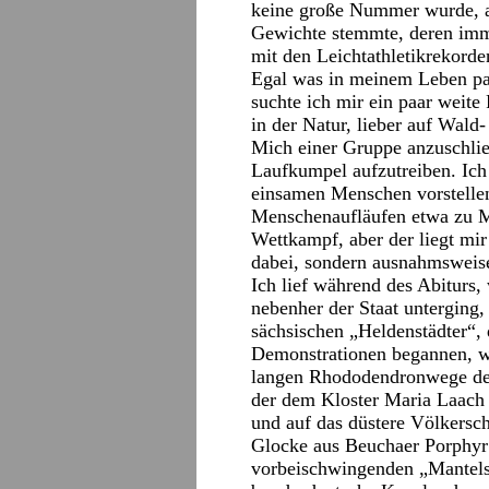
keine große Nummer wurde, ab
Gewichte stemmte, deren imm
mit den Leichtathletikrekorde
Egal was in meinem Leben pass
suchte ich mir ein paar weite
in der Natur, lieber auf Wald
Mich einer Gruppe anzuschlie
Laufkumpel aufzutreiben. Ich 
einsamen Menschen vorstelle
Menschenaufläufen etwa zu Ma
Wettkampf, aber der liegt mi
dabei, sondern ausnahmsweise 
Ich lief während des Abiturs,
nebenher der Staat unterging
sächsischen „Heldenstädter“, 
Demonstrationen begannen, war
langen Rhododendronwege des
der dem Kloster Maria Laach
und auf das düstere Völkersch
Glocke aus Beuchaer Porphyr 
vorbeischwingenden „Mantels