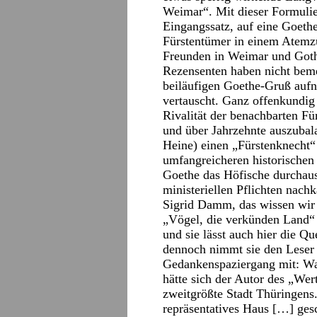
Weimar“. Mit dieser Formulier
Eingangssatz, auf eine Goeth
Fürstentümer in einem Atemzu
Freunden in Weimar und Goth
Rezensenten haben nicht bemer
beiläufigen Goethe-Gruß auf
vertauscht. Ganz offenkundi
Rivalität der benachbarten Für
und über Jahrzehnte auszubal
Heine) einen „Fürstenknecht“ 
umfangreicheren historischen
Goethe das Höfische durchaus
ministeriellen Pflichten nac
Sigrid Damm, das wissen wir
„Vögel, die verkünden Land“ 
und sie lässt auch hier die Q
dennoch nimmt sie den Leser 
Gedankenspaziergang mit: W
hätte sich der Autor des „Wert
zweitgrößte Stadt Thüringens.
repräsentatives Haus […] ges