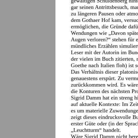
gewaltigen Schuldenberg hint
gar seinen Antrittsbesuch, ma
zu längeren Pausen oder atm
dem Gothaer Hof kam, versuc
ermöglichen, die Gründe dafü
Wendungen wie „Davon später
Augen verloren?“ stehen für e
mündliches Erzählen simuliert
Leser mit der Autorin im Bu
der vielen im Buch zitierten, 
Goethe nach Italien floh) ist 
Das Verhältnis dieser platon
genauestens erspürt. Zu vermut
zurückkommen wird. Es wäre n
die Konturen des nächsten Pro
Sigrid Damm hat ein streng his
auf aktuelle Kontexte: Im Zei
es um materielle Zuwendungen 
zeigt dieses eindrucksvolle B
erster Güte oder (in der Spra
„Leuchtturm“ handelt.
Wäre Sigrid Damm nicht berei