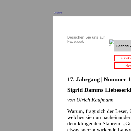
Anzeige
Besuchen Sie uns auf
Facebook
Editorial 
eBook-
New
17. Jahrgang | Nummer 1
Sigrid Damms Liebeserk
von Ulrich Kaufmann
Warum, fragt sich der Leser, 
welches sie nun nacheinander 
dem klingenden Stabreim „Goe
etwas sperrig wirkende Langv