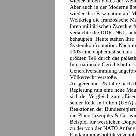
wieder in den Fokus der Weltö
Aber auch in der Moderne üb
wieder ihre Faszination auf M
Weltkrieg die französische Ma
ihren militärischen Zweck erf
versuchte die DDR 1961, sich
behaupten. Heute stehen ihre 
Systemkonfrontation. Nach mo
2003 eine euphemistisch als 
größten Teil durch das paläst
Internationale Gerichtshof e
Generalversammlung angeford
Völkerrecht verstoße.
Ausgerechnet 25 Jahre nach d
Regierung nun eine neue Maue
sich der Vergleich zum „Eise
seiner Rede in Fulton (USA) 
Reaktionen der Bundesregieru
die Pläne Jazenjuks & Co. wu
Beispiel für westlichen Dopp
zu der von der NATO Anfang 
Eindämmungspolitik gegenübe