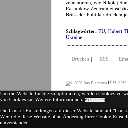
zementieren, wie Nikolaj S
Rasumkow-Zentrum einschätzt.
Brüsseler Politiker drücken je
Schlagwörter:
EU
,
Hubert Th
Ukraine
Drucken
|
RSS
|
Ema
|
Besuchen 
Um die Website für Sie zu optimieren, werden Cookies verw
von Cookies zu.
Weitere Informationen.
Akzeptieren
Die Cookie-Einstellungen auf dieser Website sind auf "Cookie
Wenn Sie diese Website ohne Änderung Ihrer Cookie-Einstell
einverstanden.