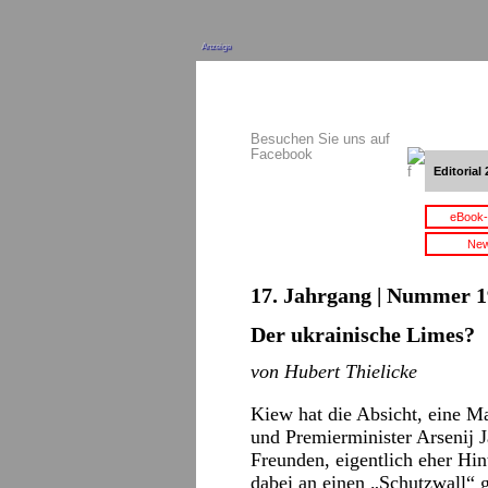
Anzeige
Besuchen Sie uns auf
Facebook
Editorial 
eBook-
New
17. Jahrgang | Nummer 1
Der ukrainische Limes?
von Hubert Thielicke
Kiew hat die Absicht, eine M
und Premierminister Arsenij 
Freunden, eigentlich eher Hin
dabei an einen „Schutzwall“ 