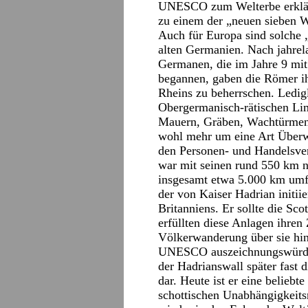
UNESCO zum Welterbe erklär
zu einem der „neuen sieben 
Auch für Europa sind solche 
alten Germanien. Nach jahrel
Germanen, die im Jahre 9 mit
begannen, gaben die Römer ihr
Rheins zu beherrschen. Ledig
Obergermanisch-rätischen Lim
Mauern, Gräben, Wachtürmen u
wohl mehr um eine Art Über
den Personen- und Handelsver
war mit seinen rund 550 km n
insgesamt etwa 5.000 km umfa
der von Kaiser Hadrian initi
Britanniens. Er sollte die Sco
erfüllten diese Anlagen ihre
Völkerwanderung über sie hin
UNESCO auszeichnungswürdig,
der Hadrianswall später fast
dar. Heute ist er eine beliebt
schottischen Unabhängigkeits