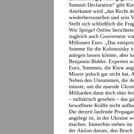
Summit Declaration“ gibt Kiew
Anerkannt wird „das Recht d
wiederherzustellen und sein V
Stellt sich schließlich die Fr
Wie
Spiegel Online
berichtete
zugleich auch Gouverneur vo
Millionen Euro. „Das entspri
Summe für die Kolomoisky i
anlegen lassen könnte, aber 
Benjamin Bidder. Experten sc
Euro, Summen, die Kiew anges
Misere jedoch gar nicht hat. 
Neben den Unsummen, die der
müsste, um die marode Ukrain
Milliarden dann doch eher be
– militärisch gesehen – das g
bewaffnete Kräfte nicht aufhal
Die derzeit laufende Propaga
angelegt ist, in der Ukraine
machen. Immerhin stehen im 
der Aktion darum, den Bruch