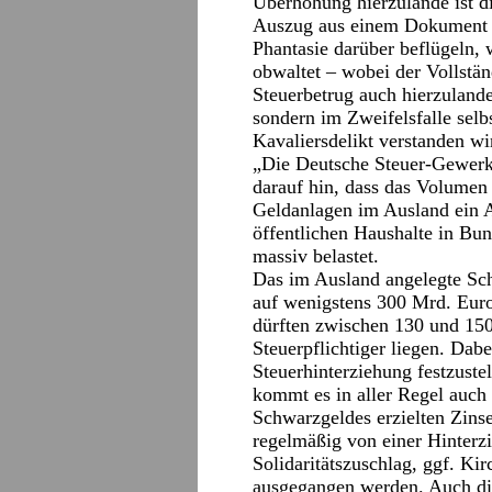
Überhöhung hierzulande ist di
Auszug aus einem Dokument
Phantasie darüber beflügeln, 
obwaltet – wobei der Vollstän
Steuerbetrug auch hierzuland
sondern im Zweifelsfalle selb
Kavaliersdelikt verstanden wi
„Die Deutsche Steuer-Gewerks
darauf hin, dass das Volumen 
Geldanlagen im Ausland ein
öffentlichen Haushalte in B
massiv belastet.
Das im Ausland angelegte Sch
auf wenigstens 300 Mrd. Euro
dürften zwischen 130 und 15
Steuerpflichtiger liegen. Dabei 
Steuerhinterziehung festzust
kommt es in aller Regel auch
Schwarzgeldes erzielten Zinse
regelmäßig von einer Hinter
Solidaritätszuschlag, ggf. Ki
ausgegangen werden. Auch di