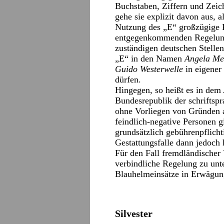
Buchstaben, Ziffern und Zeich
gehe sie explizit davon aus, a
Nutzung des „E“ großzügige 
entgegenkommenden Regelunge
zuständigen deutschen Stellen
„E“ in den Namen
Angela Me
Guido Westerwelle
in eigene
dürfen.
Hingegen, so heißt es in dem
Bundesrepublik der schriftsp
ohne Vorliegen von Gründen au
feindlich-negative Personen gi
grundsätzlich gebührenpflich
Gestattungsfalle dann jedoch 
Für den Fall fremdländischer
verbindliche Regelung zu unt
Blauhelmeinsätze in Erwägun
Silvester