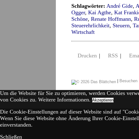
Schlagwörter:
André Gide
,
A
Ogger
,
Kai Agthe
,
Kat Franki
Schöne
,
Renate Hoffmann
,
R
Steuerehrlichkeit
,
Steuern
,
Ta
Wirtschaft
Drucken
|
RSS
|
Ema
|
Besuchen 
Um die Website für Sie zu optimieren, werden Cookies verw
von Cookies zu.
Weitere Informationen.
Akzeptieren
Die Cookie-Einstellungen auf dieser Website sind auf "Cookie
Wenn Sie diese Website ohne Änderung Ihrer Cookie-Einstell
einverstanden.
Schließen