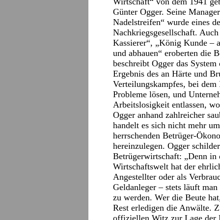
Wirtschaft“ von dem 1941 geb
Günter Ogger. Seine Manager
Nadelstreifen“ wurde eines de
Nachkriegsgesellschaft. Auch 
Kassierer“, „König Kunde – 
und abhauen“ eroberten die B
beschreibt Ogger das System 
Ergebnis des an Härte und B
Verteilungskampfes, bei dem P
Probleme lösen, und Unterne
Arbeitslosigkeit entlassen, wo
Ogger anhand zahlreicher saub
handelt es sich nicht mehr um
herrschenden Betrüger-Ökonom
hereinzulegen. Ogger schildert
Betrügerwirtschaft: „Denn in 
Wirtschaftswelt hat der ehrlic
Angestellter oder als Verbrauc
Geldanleger – stets läuft man
zu werden. Wer die Beute hat,
Rest erledigen die Anwälte. 
offiziellen Witz zur Lage der