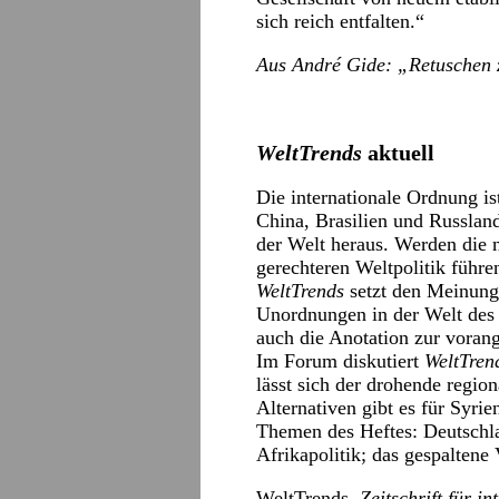
sich reich entfalten.“
Aus André Gide: „Retuschen
WeltTrends
aktuell
Die internationale Ordnung 
China, Brasilien und Russlan
der Welt heraus. Werden die 
gerechteren Weltpolitik führe
WeltTrends
setzt den Meinung
Unordnungen in der Welt des 2
auch die Anotation zur vora
Im Forum diskutiert
WeltTre
lässt sich der drohende regi
Alternativen gibt es für Syr
Themen des Heftes: Deutschla
Afrikapolitik; das gespaltene
WeltTrends.
Zeitschrift für i