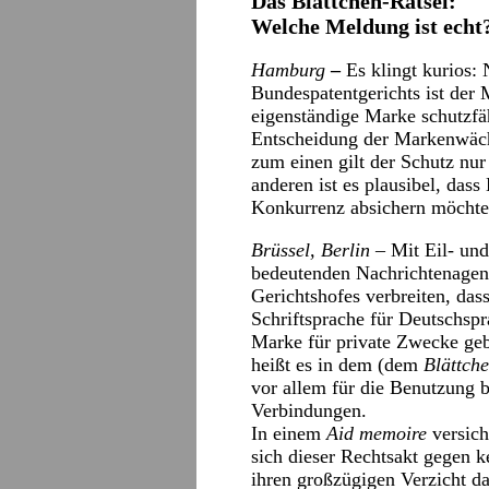
Das Blättchen-Rätsel:
Welche Meldung ist echt
Hamburg
–
Es klingt kurios:
Bundespatentgerichts ist de
eigenständige Marke schutzfä
Entscheidung der Markenwäch
zum einen gilt der Schutz nu
anderen ist es plausibel, da
Konkurrenz absichern möchte
Brüssel, Berlin
– Mit Eil- un
bedeutenden Nachrichtenagen
Gerichtshofes verbreiten, das
Schriftsprache für Deutschspra
Marke für private Zwecke geb
heißt es in dem (dem
Blättch
vor allem für die Benutzung 
Verbindungen.
In einem
Aid memoire
versic
sich dieser Rechtsakt gegen k
ihren großzügigen Verzicht da