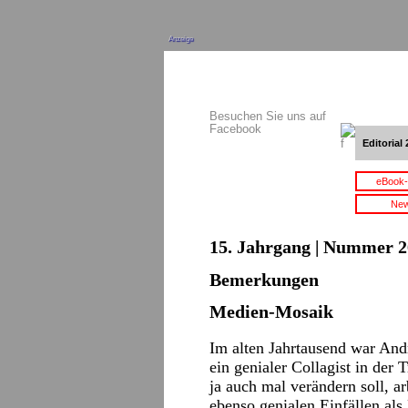
Anzeige
Besuchen Sie uns auf
Facebook
Editorial 
eBook-
New
15. Jahrgang | Nummer 2
Bemerkungen
Medien-Mosaik
Im alten Jahrtausend war And
ein genialer Collagist in der 
ja auch mal verändern soll, a
ebenso genialen Einfällen als