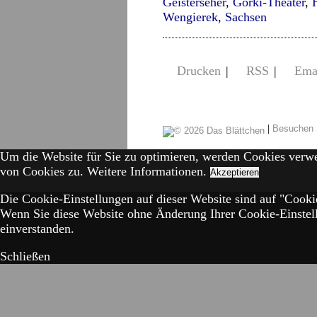
Geisterseher
,
Gorki-Theater
,
Wengierek
,
Sachsen
Drucken
|
RSS
|
Ema
|
Besuchen 
Um die Website für Sie zu optimieren, werden Cookies verw
von Cookies zu.
Weitere Informationen.
Akzeptieren
Die Cookie-Einstellungen auf dieser Website sind auf "Cookie
Wenn Sie diese Website ohne Änderung Ihrer Cookie-Einstell
einverstanden.
Schließen