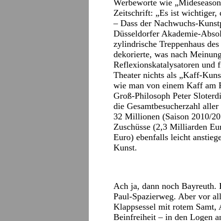
Werbeworte wie „Mideseason S
Zeitschrift: „Es ist wichtiger
– Dass der Nachwuchs-Kunstpr
Düsseldorfer Akademie-Absolv
zylindrische Treppenhaus de
dekorierte, was nach Meinung
Reflexionskatalysatoren und f
Theater nichts als „Kaff-Kuns
wie man von einem Kaff am Ra
Groß-Philosoph Peter Sloterd
die Gesamtbesucherzahl aller 
32 Millionen (Saison 2010/201
Zuschüsse (2,3 Milliarden Eu
Euro) ebenfalls leicht anstie
Kunst.
Ach ja, dann noch Bayreuth. E
Paul-Spazierweg. Aber vor al
Klappsessel mit rotem Samt,
Beinfreiheit – in den Logen a