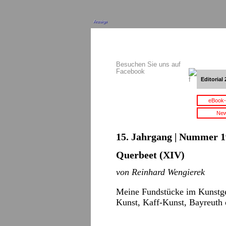
Anzeige
Besuchen Sie uns auf
Facebook
Editorial 
eBook-
New
15. Jahrgang | Nummer 1
Querbeet (XIV)
von Reinhard Wengierek
Meine Fundstücke im Kunstges
Kunst, Kaff-Kunst, Bayreuth 