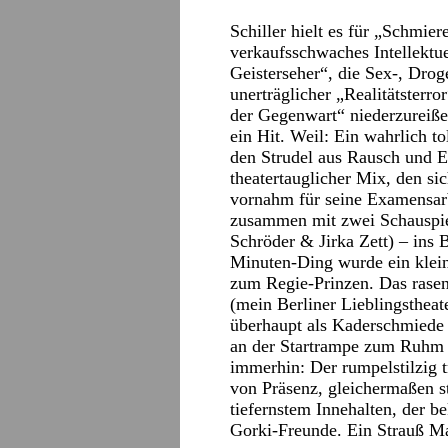
Schiller hielt es für „Schmiere
verkaufsschwaches Intellektue
Geisterseher“, die Sex-, Dro
unerträglicher „Realitätsterro
der Gegenwart“ niederzureiße
ein Hit. Weil: Ein wahrlich to
den Strudel aus Rausch und Er
theatertauglicher Mix, den s
vornahm für seine Examensar
zusammen mit zwei Schauspiel
Schröder & Jirka Zett) – ins 
Minuten-Ding wurde ein klei
zum Regie-Prinzen. Das rasen
(mein Berliner Lieblingstheate
überhaupt als Kaderschmiede 
an der Startrampe zum Ruhm 
immerhin: Der rumpelstilzig 
von Präsenz, gleichermaßen s
tiefernstem Innehalten, der 
Gorki-Freunde. Ein Strauß Ma