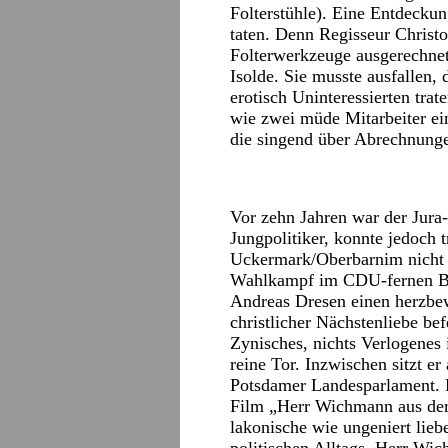
Folterstühle). Eine Entdeckun
taten. Denn Regisseur Christo
Folterwerkzeuge ausgerechnet
Isolde. Sie musste ausfallen,
erotisch Uninteressierten trat
wie zwei müde Mitarbeiter e
die singend über Abrechnunge
Vor zehn Jahren war der Ju
Jungpolitiker, konnte jedoch 
Uckermark/Oberbarnim nicht 
Wahlkampf im CDU-fernen Br
Andreas Dresen einen herzbe
christlicher Nächstenliebe bef
Zynisches, nichts Verlogenes 
reine Tor. Inzwischen sitzt er
Potsdamer Landesparlament. 
Film „Herr Wichmann aus der d
lakonische wie ungeniert lieb