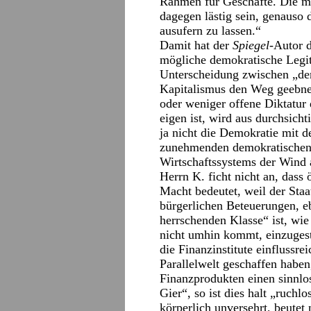
Rahmen für Geschäfte. Die m
dagegen lästig sein, genauso 
ausufern zu lassen.“
Damit hat der
Spiegel
-Autor 
mögliche demokratische Legi
Unterscheidung zwischen „d
Kapitalismus den Weg geebne
oder weniger offene Diktatur 
eigen ist, wird aus durchsic
ja nicht die Demokratie mit 
zunehmenden demokratischen
Wirtschaftssystems der Wind
Herrn K. ficht nicht an, das
Macht bedeutet, weil der Staa
bürgerlichen Beteuerungen, e
herrschenden Klasse“ ist, wie
nicht umhin kommt, einzugest
die Finanzinstitute einflussr
Parallelwelt geschaffen haben
Finanzprodukten einen sinnlos
Gier“, so ist dies halt „ruchl
körperlich unversehrt, beutet 