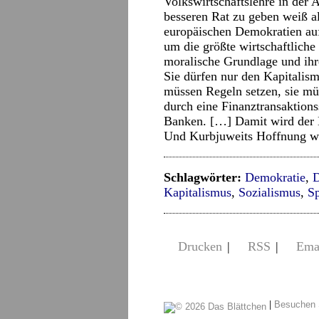
Volkswirtschaftslehre in der 
besseren Rat zu geben weiß al
europäischen Demokratien auf
um die größte wirtschaftliche
moralische Grundlage und ihre
Sie dürfen nur den Kapitalism
müssen Regeln setzen, sie mü
durch eine Finanztransaktions
Banken. […] Damit wird der K
Und Kurbjuweits Hoffnung wär
Schlagwörter:
Demokratie
,
D
Kapitalismus
,
Sozialismus
,
Sp
Drucken
|
RSS
|
Ema
|
Besuchen 