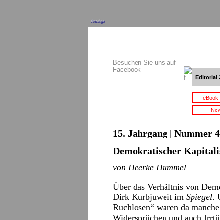
Anzeige
Besuchen Sie uns auf
Facebook
Editorial 
eBook-
New
15. Jahrgang | Nummer 4 
Demokratischer Kapital
von Heerke Hummel
Über das Verhältnis von Demo
Dirk Kurbjuweit im
Spiegel
. 
Ruchlosen“ waren da manche 
Widersprüchen und auch Irrtü