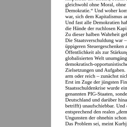
gleichwohl ohne Moral, ohne 
Demokratie.“ Und woher komm
war, sich dem Kapitalismus a
Und fast alle Demokratien hab
die Hände der ruchlosen Kapi
Zu dieser halben Wahrheit ge
Die Staatsverschuldung war –
üppigeren Steuergeschenken an
Öffentlichkeit als zur Stärku
globalisierten Welt unumgäng
demokratisch-opportunistisch
Zielsetzungen und Aufgaben. E
arm oder reich – zunächst nic
Erst im Zuge der jüngsten Fin
Staatsschuldenkrise wurde ein
genannten PIG-Staaten, sonde
Deutschland und darüber hina
betrifft) unaufschiebbar. Und 
entsprechend den realen „dem
Ungunsten der ohnehin schon 
Das Problem sei, meint Kurbju