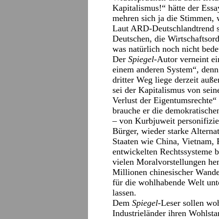
Kapitalismus!“ hätte der Ess
mehren sich ja die Stimmen, w
Laut ARD-Deutschlandtrend sa
Deutschen, die Wirtschaftsor
was natürlich noch nicht bede
Der
Spiegel
-Autor verneint ei
einem anderen System“, denn 
dritter Weg liege derzeit auß
sei der Kapitalismus von sei
Verlust der Eigentumsrechte“ 
brauche er die demokratischen
– von Kurbjuweit personifizie
Bürger, wieder starke Alterna
Staaten wie China, Vietnam, 
entwickelten Rechtssysteme bi
vielen Moralvorstellungen he
Millionen chinesischer Wande
für die wohlhabende Welt unt
lassen.
Dem
Spiegel
-Leser sollen w
Industrieländer ihren Wohlst