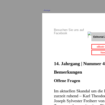
Anzeige
Besuchen Sie uns auf
Facebook
Editorial 
eBook-
New
14. Jahrgang | Nummer 4 
Bemerkungen
Offene Fragen
Im aktuellen Skandal um die P
zurzeit ruhend – Karl Theodo
Joseph Sylvester Freiherr vo