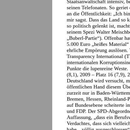
Staatsanwaltschaft intensiv, b
seinen Telefonaten. So geriet
an die Öffentlichkeit: „Ich b
mir sagst. Dass das Land so k
so politisch gelenkt ist, mach
seinem Spezi Walter Meischbe
„Buberl-Partie“). Offenbar hat
5.000 Euro „heißes Material
ehrliche Empörung auslösen. W
Transparency International (TI
internationalen Korruptionsin
Punkte die lupenreine Weste.
(8,1), 2009 – Platz 16 (7,9), 
Deutschland wird versucht, mi
öffentlichen Hand diesem Übe
zurzeit nur in Baden-Württem
Bremen, Hessen, Rheinland-Pfa
auf Bundesebene scheiterte 
und FDP. Der SPD-Abgeordnet
Auffassung, „dass ein Berufs
Verdachtes, dass sich vielleic
habe, „völlig ausgeschlossen