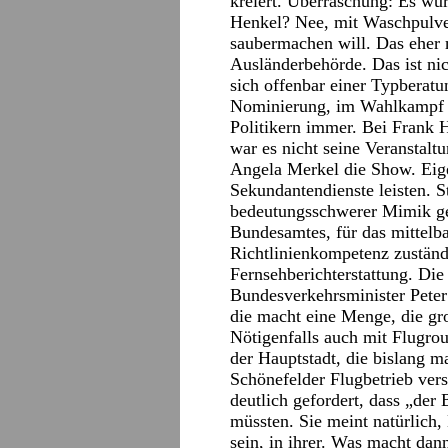
kreiert. Überraschung: Es wu
Henkel? Nee, mit Waschpulver
saubermachen will. Das eher 
Ausländerbehörde. Das ist nic
sich offenbar einer Typberatu
Nominierung, im Wahlkampf 
Politikern immer. Bei Frank H
war es nicht seine Veranstal
Angela Merkel die Show. Eigen
Sekundantendienste leisten. St
bedeutungsschwerer Mimik ge
Bundesamtes, für das mittelba
Richtlinienkompetenz zuständ
Fernsehberichterstattung. Di
Bundesverkehrsminister Peter
die macht eine Menge, die gr
Nötigenfalls auch mit Flugrou
der Hauptstadt, die bislang 
Schönefelder Flugbetrieb ver
deutlich gefordert, dass „de
müssten. Sie meint natürlich
sein, in ihrer. Was macht da