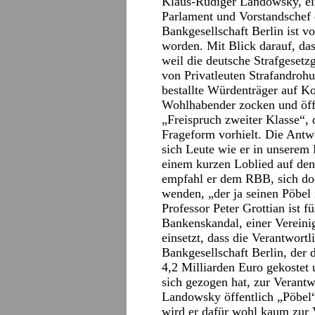
Klaus-Rüdiger Landowsky, ei
Parlament und Vorstandschef d
Bankgesellschaft Berlin ist 
worden. Mit Blick darauf, das
weil die deutsche Strafgeset
von Privatleuten Strafandrohun
bestallte Würdenträger auf K
Wohlhabender zocken und öffen
„Freispruch zweiter Klasse“,
Frageform vorhielt. Die Antwo
sich Leute wie er in unserem 
einem kurzen Loblied auf den 
empfahl er dem RBB, sich do
wenden, „der ja seinen Pöbel 
Professor Peter Grottian ist f
Bankenskandal, einer Vereinig
einsetzt, dass die Verantwort
Bankgesellschaft Berlin, der 
4,2 Milliarden Euro gekostet
sich gezogen hat, zur Verant
Landowsky öffentlich „Pöbel
wird er dafür wohl kaum zur