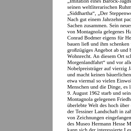
„Imitation eines Barock-Jagds
seinen weltliterarischen Ruh
„Siddhartha“, „Der Steppenw
Nach gut einem Jahrzehnt pac
Sachen zusammen. Sein neue
von Montagnola gelegenes Ha
Conrad Bodmer eigens für He
bauen ließ und ihm schenken 
großzügiges Angebot ab und b
Wohnrecht. An diesem Ort sch
Morgenlandfahrt“ und vor all
Nobelpreisträger auf vierzig 
und macht keinen bäuerlichen 
etwa viermal so vielen Einwo
Menschen und die Dinge, es l
9. August 1962 starb und sei
Montagnola gelegenen Friedho
überlebte Welt des hoch übe
der Tessiner Landschaft in za
von Zeichnungen eingefangen
des Museo Hermann Hesse Mo
kann sich der interessierte L