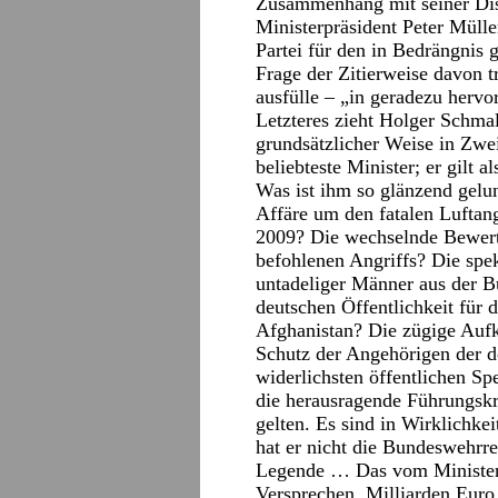
Zusammenhang mit seiner Diss
Ministerpräsident Peter Mülle
Partei für den in Bedrängnis 
Frage der Zitierweise davon 
ausfülle – „in geradezu hervo
Letzteres zieht Holger Schma
grundsätzlicher Weise in Zwei
beliebteste Minister; er gilt 
Was ist ihm so glänzend gelun
Affäre um den fatalen Luftan
2009? Die wechselnde Bewert
befohlenen Angriffs? Die spek
untadeliger Männer aus der 
deutschen Öffentlichkeit für 
Afghanistan? Die zügige Aufk
Schutz der Angehörigen der 
widerlichsten öffentlichen Sp
die herausragende Führungskr
gelten. Es sind in Wirklichke
hat er nicht die Bundeswehrre
Legende … Das vom Minister 
Versprechen, Milliarden Euro