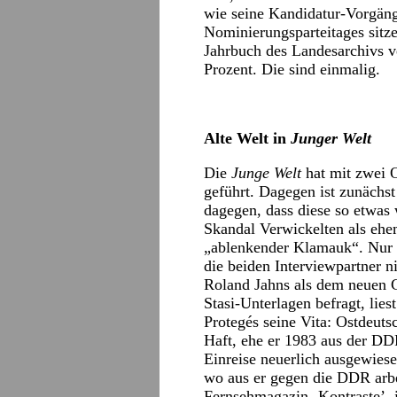
wie seine Kandidatur-Vorgäng
Nominierungsparteitages sitz
Jahrbuch des Landesarchivs v
Prozent. Die sind einmalig.
Alte Welt in
Junger Welt
Die
Junge Welt
hat mit zwei O
geführt. Dagegen ist zunächs
dagegen, dass diese so etwas 
Skandal Verwickelten als ehem
„ablenkender Klamauk“. Nur e
die beiden Interviewpartner 
Roland Jahns als dem neuen 
Stasi-Unterlagen befragt, lies
Protegés seine Vita: Ostdeuts
Haft, ehe er 1983 aus der DDR
Einreise neuerlich ausgewies
wo aus er gegen die DDR arbei
Fernsehmagazin ‚Kontraste’, i