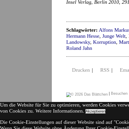
Insel Verlag, Berlin 2010, 29
Schlagwörter:
Alfons Marku
Hermann Hesse
,
Junge Welt
,
Landowsky
,
Korruption
,
Mart
Roland Jahn
Drucken
|
RSS
|
Ema
|
Besuchen 
Um die Website für Sie zu optimieren, werden Cookies verw
von Cookies zu.
Weitere Informationen.
Akzeptieren
Die Cookie-Einstellungen auf dieser Website sind auf "Cookie
Wenn Sie diese Website ohne Änderung Ihrer Cookie-Einstell