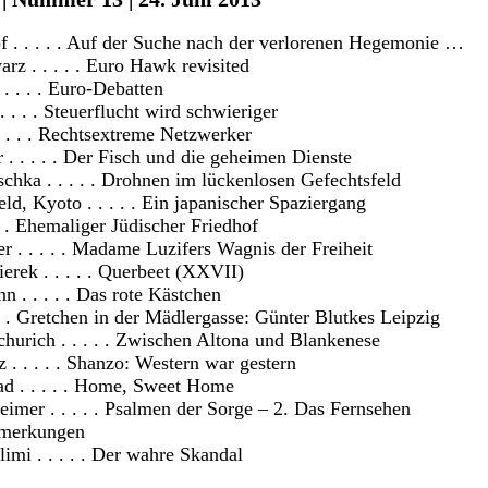
f . . . . . Auf der Suche nach der verlorenen Hegemonie …
z . . . . . Euro Hawk revisited
. . . . Euro-Debatten
 . . . Steuerflucht wird schwieriger
 . . . Rechtsextreme Netzwerker
. . . . . Der Fisch und die geheimen Dienste
chka . . . . . Drohnen im lückenlosen Gefechtsfeld
d, Kyoto . . . . . Ein japanischer Spaziergang
 . . Ehemaliger Jüdischer Friedhof
 . . . . . Madame Luzifers Wagnis der Freiheit
rek . . . . . Querbeet (XXVII)
 . . . . . Das rote Kästchen
 . . Gretchen in der Mädlergasse: Günter Blutkes Leipzig
hurich . . . . . Zwischen Altona und Blankenese
 . . . . . Shanzo: Western war gestern
d . . . . . Home, Sweet Home
mer . . . . . Psalmen der Sorge – 2. Das Fernsehen
merkungen
mi . . . . . Der wahre Skandal