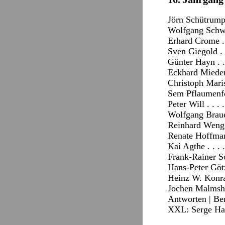
Jörn Schütrump
Wolfgang Schwar
Erhard Crome . 
Sven Giegold . .
Günter Hayn . .
Eckhard Mieder 
Christoph Maris
Sem Pflaumenfel
Peter Will . . .
Wolfgang Brauer
Reinhard Wengie
Renate Hoffmann
Kai Agthe . . .
Frank-Rainer Sc
Hans-Peter Götz
Heinz W. Konra
Jochen Malmshei
Antworten
|
Be
XXL: Serge Hali