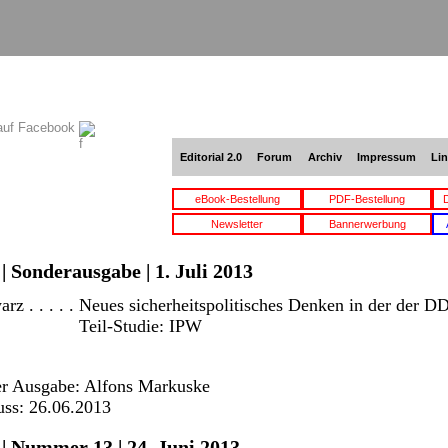
auf Facebook
Editorial 2.0
Forum
Archiv
Impressum
Li
eBook-Bestellung
PDF-Bestellung
Newsletter
Bannerwerbung
| Sonderausgabe | 1. Juli 2013
z . . . . .
Neues sicherheitspolitisches Denken in der der D
Teil-Studie: IPW
er Ausgabe: Alfons Markuske
uss: 26.06.2013
 | Nummer 13 | 24. Juni 2013