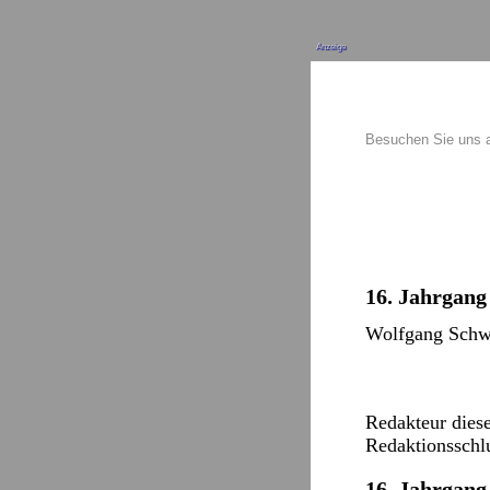
Anzeige
Besuchen Sie uns 
16. Jahrgang 
Wolfgang Schwar
Redakteur dies
Redaktionsschl
16. Jahrgang