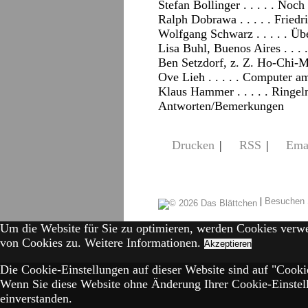
Stefan Bollinger . . . . . No
Ralph Dobrawa . . . . . Friedr
Wolfgang Schwarz . . . . . Ü
Lisa Buhl, Buenos Aires . . .
Ben Setzdorf, z. Z. Ho-Chi-Mi
Ove Lieh . . . . . Computer a
Klaus Hammer . . . . . Ringel
Antworten/Bemerkungen
Drucken
|
RSS
|
Ema
|
Besuchen 
Um die Website für Sie zu optimieren, werden Cookies verw
von Cookies zu.
Weitere Informationen.
Akzeptieren
Die Cookie-Einstellungen auf dieser Website sind auf "Cookie
Wenn Sie diese Website ohne Änderung Ihrer Cookie-Einstell
einverstanden.